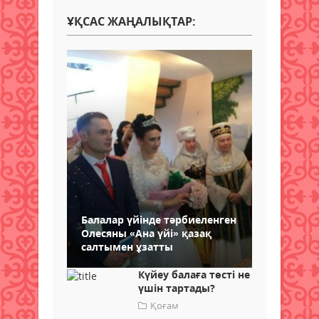
ҰҚСАС ЖАҢАЛЫҚТАР:
Балалар үйінде тәрбиеленген
Олесяны «Ана үйі» қазақ
салтымен ұзатты
Күйеу балаға төсті не
үшін тартады?
Қоғам