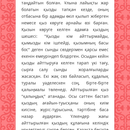
таңдайтын болған. Ұлына лайықты жар
болатын қызды тапқан кезде, оның
отбасына бір адамды өкіл қылып жіберген
немесе қыз көруге арнайы өзі барған.
Қызын көруге келген адамға қыздың
шешесі: "Қызды кім айттырмайды,
қымызды кім ішпейді, қызымның басы
бос" деген сынды сөздерімен қарсы емес
екенін емеуріндеп білдірген. Осыдан кейін
қызды айттыруға келген тарап үкі тағу,
сырға салу сынды жоралғыларды
жасасқан. Екі жақ сөз байласып, құдалық
туралы уәделескен соң, бірте-бірте
қалыңмалы төленеді. Айттырылған қыз
"қалыңдық" атанады. Осы сәттен бастап
қыздың ағайын-туысқаны оның киім
киісіне, жүріс-тұрысына, тәртібіне баса
назар аударған. Үлкендер жағы
айттырылған қыздың құлағына келіндік
міндеттерді сіңіре берген. Қазақта бесікте