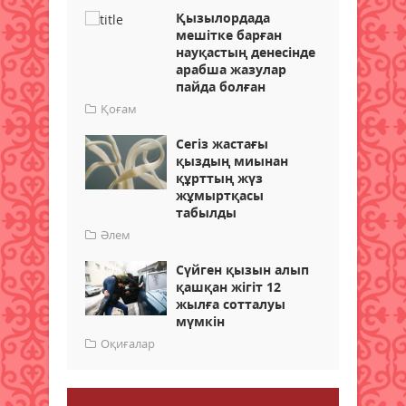
Қызылордада
мешітке барған
науқастың денесінде
арабша жазулар
пайда болған
Қоғам
Сегіз жастағы
қыздың миынан
құрттың жүз
жұмыртқасы
табылды
Әлем
Сүйген қызын алып
қашқан жігіт 12
жылға сотталуы
мүмкін
Оқиғалар
Пікір қалдыру