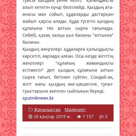
туысы қыздың үйіне келіп, қалыңдықты
алып кететін күнді белгілейді. Қыздың ата-
анасы мал сойып, құдаларды дастарқан
жайып қарсы алады. Құда түсетін қыздың
құлағына тек алтын сырға тағылады.
Себебі, қазақ халқы қыз баланы "алтынға"
балаған.
Қыздың жеңгелері құдаларға қалыңдықты
көрсетіп, көрімдік алған. Осы кезде жігіттің
жеңгелері "құлағың жамандықты
естімесін" деп қыздың құлағына алтын
сырға тағып, бетінен сүйген. Сондай-ақ,
жігіт жағы қыздың әке-шешесіне, туған-
туыстарына әкелген сыйлығын береді.
sputniknews.kz
Жаңалықтар
/
Мәдениет
26 қаңтар 2019 ж.
7 157
0