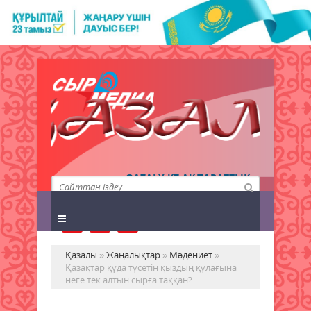
QAZALY.KZ АҚПАРАТТЫҚ
АГЕНТТІГІ
Қазалы
»
Жаңалықтар
»
Мәдениет
»
Қазақтар құда түсетін қыздың құлағына
неге тек алтын сырға таққан?