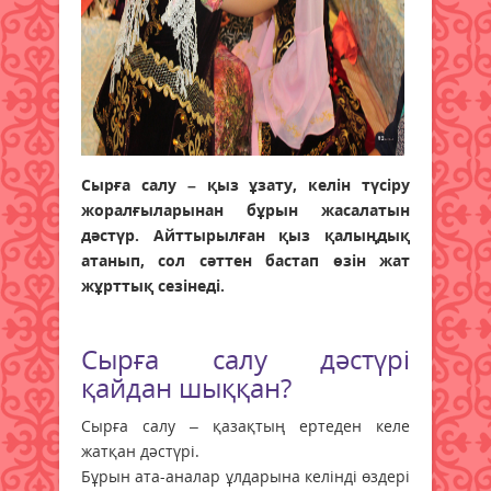
Сырға салу – қыз ұзату, келін түсіру
жоралғыларынан бұрын жасалатын
дәстүр. Айттырылған қыз қалыңдық
атанып, сол сәттен бастап өзін жат
жұрттық сезінеді.
Сырға салу дәстүрі
қайдан шыққан?
Сырға салу – қазақтың ертеден келе
жатқан дәстүрі.
Бұрын ата-аналар ұлдарына келінді өздері