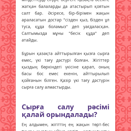
жатқан балаларды да атастырып қоятын
салт бар. Әсіресе, бір-бірімен жақын
араласатын достар "сізден қыз, бізден ұл
туса, құда боламыз" деп уағдаласқан.
Салтымызда мұны "бесік құда" деп
атайды.
Бұрын қазақта айттырылған қызға сырға
емес, үкі тағу дәстүрі болған. Жігіттер
қыздың бөркіндегі үкісіне қарап, оның
басы бос емес екенін, айттырылып
қойғанын білген. Қазір үкі тағу дәстүрін
сырға салу алмастырды.
Сырға салу рәсімі
қалай орындалады?
Ең алдымен, жігіттің ең жақын төрт-бес