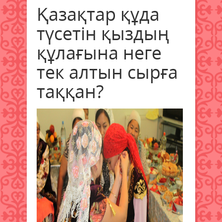
Қазақтар құда
түсетін қыздың
құлағына неге
тек алтын сырға
таққан?