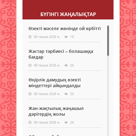
БҮГІНГI ЖАҢАЛЫҚТАР
Өзекті мәселе жөнінде ой өрбітті
08 тамыз 2026 ж.
18
Жастар тәрбиесі – болашаққа
бағдар
08 тамыз 2026 ж.
26
Өңірлік дамудың өзекті
міндеттері айқындалды
08 тамыз 2026 ж.
20
Жан-жақтылық жаңашыл
дәрігердің жолы
08 тамыз 2026 ж.
26