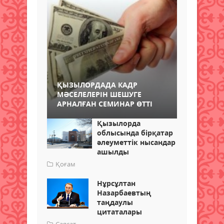
ҚЫЗЫЛОРДАДА КАДР
МӘСЕЛЕЛЕРІН ШЕШУГЕ
АРНАЛҒАН СЕМИНАР ӨТТІ
Қызылорда
облысында бірқатар
әлеуметтік нысандар
ашылды
Қоғам
Нұрсұлтан
Назарбаевтың
таңдаулы
цитаталары