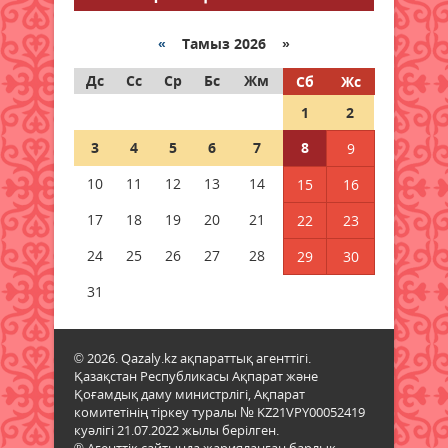
08 тамыз 2026 ж.
60
«
Тамыз 2026 »
Жастар тәрбиесі – болашаққа
бағдар
Дс
Сс
Ср
Бс
Жм
Сб
Жс
08 тамыз 2026 ж.
58
1
2
3
4
5
6
7
8
9
Өңірлік дамудың өзекті
міндеттері айқындалды
10
11
12
13
14
15
16
08 тамыз 2026 ж.
55
17
18
19
20
21
22
23
Жан-жақтылық жаңашыл
24
25
26
27
28
29
30
дәрігердің жолы
31
08 тамыз 2026 ж.
60
Облыстан бұйырған олжа
© 2026. Qazaly.kz ақпараттық агенттігі.
08 тамыз 2026 ж.
60
Қазақстан Республикасы Ақпарат және
Қоғамдық даму министрлігі, Ақпарат
комитетінің тіркеу туралы № KZ21VPY00052419
Құқықтық сауаттылық –
куәлігі 21.07.2022 жылы берілген.
қауіпсіздік кепілі