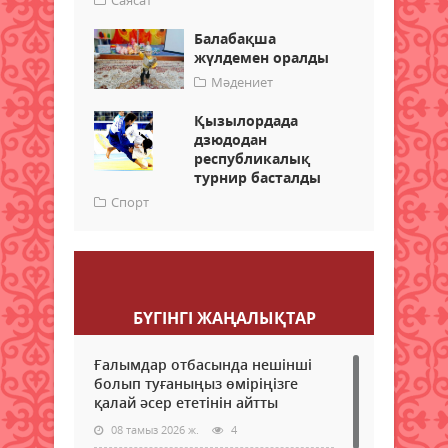
Саясат
Балабақша
жүлдемен оралды
Мәдениет
Қызылордада
дзюдодан
республикалық
турнир басталды
Спорт
Пікір қалдыру
БҮГІНГI ЖАҢАЛЫҚТАР
Ғалымдар отбасында нешінші
болып туғаныңыз өміріңізге
қалай әсер ететінін айтты
08 тамыз 2026 ж.
4