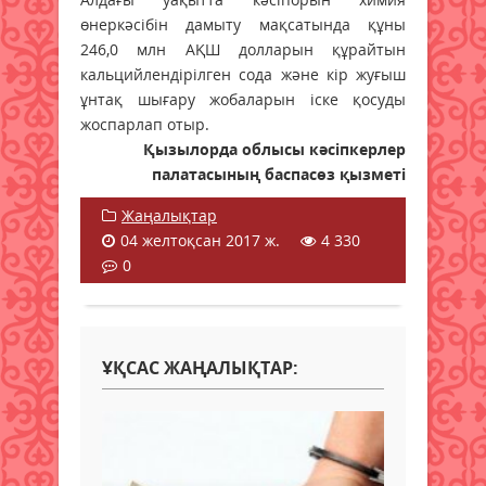
өнеркәсібін дамыту мақсатында құны
246,0 млн АҚШ долларын құрайтын
кальцийлендірілген сода және кір жуғыш
ұнтақ шығару жобаларын іске қосуды
жоспарлап отыр.
Қызылорда облысы кәсіпкерлер
палатасының баспасөз қызметі
Жаңалықтар
04 желтоқсан 2017 ж.
4 330
0
ҰҚСАС ЖАҢАЛЫҚТАР: