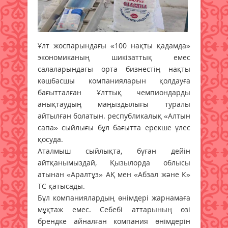
Ұлт жоспарындағы «100 нақты қадамда»
экономиканың шикізаттық емес
салаларындағы орта бизнестің нақты
көшбасшы компанияларын қолдауға
бағытталған Ұлттық чемпиондарды
анықтаудың маңыздылығы туралы
айтылған болатын. республикалық «Алтын
сапа» сыйлығы бұл бағытта ерекше үлес
қосуда.
Аталмыш сыйлықта, бұған дейін
айтқанымыздай, Қызылорда облысы
атынан «Аралтұз» АҚ мен «Абзал және К»
ТС қатысады.
Бұл компаниялардың өнімдері жарнамаға
мұқтаж емес. Себебі аттарының өзі
брендке айналған компания өнімдерін