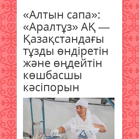
«Алтын сапа»:
«Аралтұз» АҚ —
Қазақстандағы
тұзды өндіретін
және өңдейтін
көшбасшы
кәсіпорын