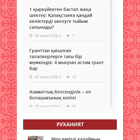
1 қыркүйектен бастап жаңа
шектеу: Қазақстанға қандай
көліктерді әкелуге тыйым
салынады?
08 тамыз 2026 ж.
7
Гранттан қағылған
талапкерлерге тағы бір
мүмкіндік: 4 мыңнан астам грант
бар
08 тамыз 2026 ж.
10
Азаматтық белсенділік – ел
болашағының кепілі
08 тамыз 2026 ж.
64
Аудан әкімі азаматтарды жеке
РУХАНИЯТ
мәселелері бойынша қабылдады
08 тамыз 2026 ж.
63
Мен өмірді қалаймын