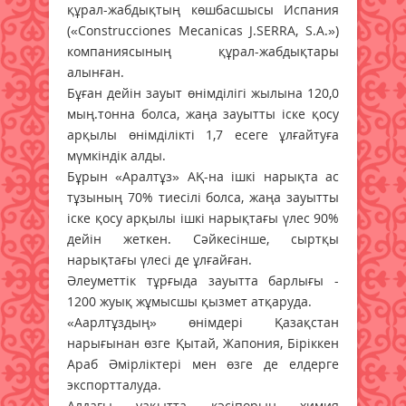
құрал-жабдықтың көшбасшысы Испания
(«Construcciones Mecanicas J.SERRA, S.A.»)
компаниясының құрал-жабдықтары
алынған.
Бұған дейін зауыт өнімділігі жылына 120,0
мың.тонна болса, жаңа зауытты іске қосу
арқылы өнімділікті 1,7 есеге ұлғайтуға
мүмкіндік алды.
Бұрын «Аралтұз» АҚ-на ішкі нарықта ас
тұзының 70% тиесілі болса, жаңа зауытты
іске қосу арқылы ішкі нарықтағы үлес 90%
дейін жеткен. Сәйкесінше, сыртқы
нарықтағы үлесі де ұлғайған.
Әлеуметтік тұрғыда зауытта барлығы -
1200 жуық жұмысшы қызмет атқаруда.
«Аарлтұздың» өнімдері Қазақстан
нарығынан өзге Қытай, Жапония, Біріккен
Араб Әмірліктері мен өзге де елдерге
экспортталуда.
Алдағы уақытта кәсіпорын химия