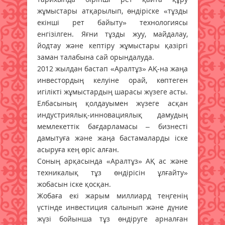
жұмыстары атқарылып, өндiрiске «тұзды
екiншi рет байыту» технологиясы
енгiзiлген. Яғни тұзды жуу, майдалау,
йодтау және кептіру жұмыстары қазіргі
заман талабына сай орындалуда.
2012 жылдан бастап «Аралтұз» АҚ-на жаңа
инвестордың келуіне орай, көптеген
игілікті жұмыстардың шарасы жүзеге асты.
Елбасының қолдауымен жүзеге асқан
индустриялық-инновациялық дамудың
мемлекеттік бағдарламасы – бизнесті
дамытуға және жаңа бастамаларды іске
асыруға кең өріс алған.
Соның арқасында «Аралтұз» АҚ ас және
техникалық тұз өндірісін ұлғайту»
жобасын іске қосқан.
Жобаға екі жарым миллиард теңгенің
үстінде инвестиция салынып және дүние
жүзі бойынша тұз өндіруге арналған