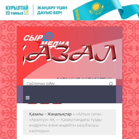
QAZALY.KZ АҚПАРАТТЫҚ
АГЕНТТІГІ
Қазалы
»
Жаңалықтар
» «Алтын сапа»:
«Аралтұз» АҚ — Қазақстандағы тұзды
өндіретін және өңдейтін көшбасшы
кәсіпорын