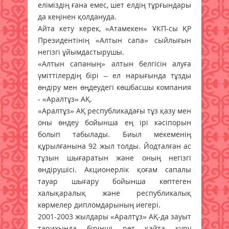
еліміздің ғана емес, шет елдің тұрғындары
да кеңінен қолдануда.
Айта кету керек, «Атамекен» ҰКП-сы ҚР
Президентінің «Алтын сапа» сыйлығын
негізгі ұйымдастырушы.
«Алтын сапаның» алтын белгісін алуға
үміттілердің бірі – ел нарығында тұзды
өндіру мен өңдеудегі көшбасшы компания
- «Аралтұз» АҚ.
«Аралтұз» АҚ республикадағы тұз қазу мен
оны өндеу бойынша ең iрi кәсiпорын
болып табылады. Биыл мекеменiң
құрылғанына 92 жыл толды. Йодталған ас
тұзын шығаратын және оның негiзгi
өндiрушiсi. Акционерлік қоғам сапалы
тауар шығару бойынша көптеген
халықаралық және республикалық
көрмелер дипломдарының иегерi.
2001-2003 жылдары «Аралтұз» АҚ-да зауыт
тарихында бiрiншi рет қайта құру