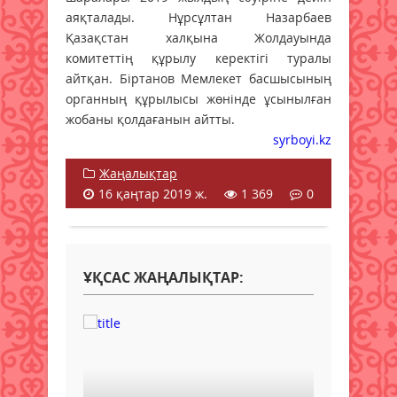
аяқталады. Нұрсұлтан Назарбаев
Қазақстан халқына Жолдауында
комитеттің құрылу керектігі туралы
айтқан. Біртанов Мемлекет басшысының
органның құрылысы жөнінде ұсынылған
жобаны қолдағанын айтты.
syrboyi.kz
Жаңалықтар
16 қаңтар 2019 ж.
1 369
0
ҰҚСАС ЖАҢАЛЫҚТАР: