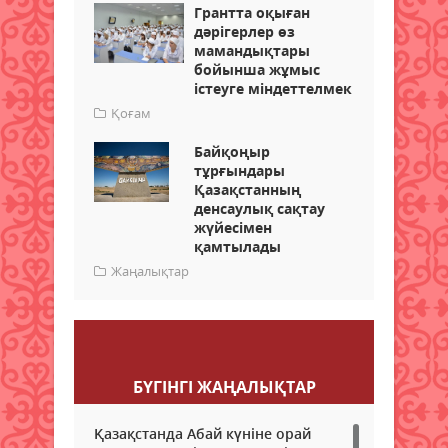
Грантта оқыған
дәрігерлер өз
мамандықтары
бойынша жұмыс
істеуге міндеттелмек
Қоғам
Байқоңыр
тұрғындары
Қазақстанның
денсаулық сақтау
жүйесімен
қамтылады
Жаңалықтар
Пікір қалдыру
БҮГІНГI ЖАҢАЛЫҚТАР
Қазақстанда Абай күніне орай