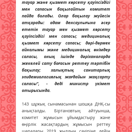
тауар және қызмет көрсету қауіпсіздігі
мен сапасын бақылайтын комитет
пайда болады. Олар бақылау жүйесін
атқарады: адам денсаулығына әсер
ететін тауар мен қызмет көрсету
қауіпсіздігі мен сапасы; медициналық
қызмет көрсету сапасы; дәрі-дәрмек
айналымы және медициналық өнімдер
саласы, оның ішінде дәріханаларда
жекелей сату бағасын реттеу тәртібін
бақылау; халықтың санитарлық
эпидемиологиялық жағдайын жақсарту
саласы", - деді министр үкімет
отырысында.
143 шұжық сынамасынан шошқа ДНҚ-сы
анықталды. Біртановтың айтуынша,
комитет жұмысын ұйымдастыру және
өңірлік жасақтардың жұмысын реттеу
шаралары 2019 жылдың сәуіріне дейін