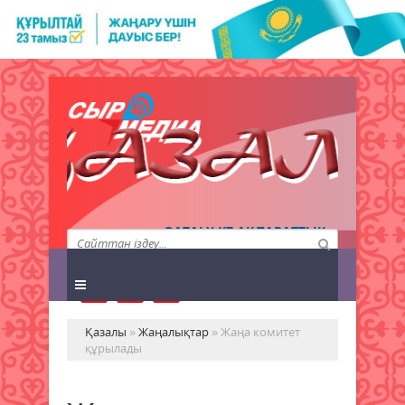
QAZALY.KZ АҚПАРАТТЫҚ
АГЕНТТІГІ
Қазалы
»
Жаңалықтар
» Жаңа комитет
құрылады