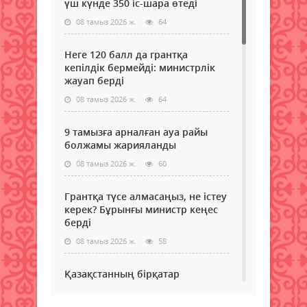
үш күнде 350 іс-шара өтеді
08 тамыз 2026 ж.
64
Неге 120 балл да грантқа
кепілдік бермейді: министрлік
жауап берді
08 тамыз 2026 ж.
64
9 тамызға арналған ауа райы
болжамы жарияланды
08 тамыз 2026 ж.
60
Грантқа түсе алмасаңыз, не істеу
керек? Бұрынғы министр кеңес
берді
08 тамыз 2026 ж.
58
Қазақстанның бірқатар
өңірлеріне аптап ыстық қайта
оралады - синоптиктер