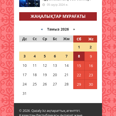
05 сәуір 2024 ж.
Халықаралық Жастар күніне
арналған апталық іс-шаралар
ЖАҢАЛЫҚТАР МҰРАҒАТЫ
өтуде
08 тамыз 2026 ж.
77
«
Тамыз 2026 »
Мәслихат сессиясында маңызды
Дс
Сс
Ср
Бс
Жм
Сб
Жс
мәселелер қаралды
1
2
08 тамыз 2026 ж.
70
3
4
5
6
7
8
9
Қызылордада 2026 жылы
10
11
12
13
14
15
16
құрылысқа 177 млрд теңге
бөлінді
17
18
19
20
21
22
23
08 тамыз 2026 ж.
71
24
25
26
27
28
29
30
Жамбылда жаңа флюорит
31
зауыты салынады
08 тамыз 2026 ж.
68
© 2026. Qazaly.kz ақпараттық агенттігі.
Қазақстан Республикасы Ақпарат және