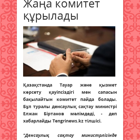
Жаңа комитет
құрылады
Қазақстанда Тауар және қызмет
көрсету қауіпсіздігі мен сапасын
бақылайтын комитет пайда болады.
Бұл туралы денсаулық сақтау министрі
Елжан Біртанов мәлімдеді, - деп
хабарлайды Tengrinews.kz тілшісі.
"Денсаулық сақтау министрлігінде