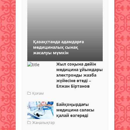
Қазақстанда адамдарға
медициналық сынақ
жасалуы мүмкін
Жыл соңына дейін
медицина ұйымдары
электронды жазба
жүйесіне өтеді –
Елжан Біртанов
Қоғам
Байқоңырдағы
медицина саласы
қалай өзгереді
Жаңалықтар