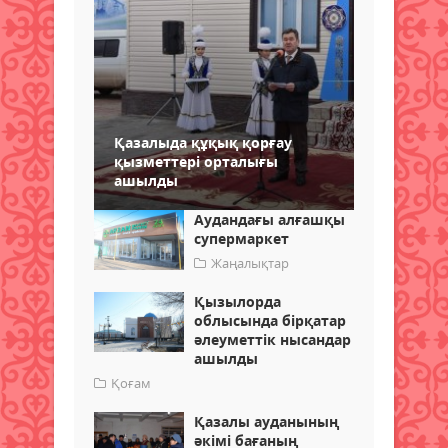
Қазалыда құқық қорғау
қызметтері орталығы
ашылды
Аудандағы алғашқы
супермаркет
Жаңалықтар
Қызылорда
облысында бірқатар
әлеуметтік нысандар
ашылды
Қоғам
Қазалы ауданының
әкімі бағаның