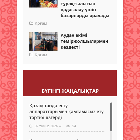
тұрақтылығын
қадағалау үшін
базарларды аралады
Қоғам
Аудан әкімі
теміржолшылармен
кездесті
Қоғам
Пікір қалдыру
БҮГІНГI ЖАҢАЛЫҚТАР
Қазақстанда есту
аппараттарымен қамтамасыз ету
тәртібі өзгерді
07 тамыз 2026 ж.
54