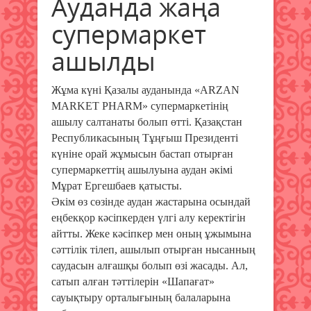
Ауданда жаңа
супермаркет
ашылды
Жұма күні Қазалы ауданында «ARZAN
MARKET
P
HARM» супермаркетінің
ашылу салтанаты болып өтті. Қазақстан
Республикасының Тұңғыш Президенті
күніне орай жұмысын бастап отырған
супермаркеттің ашылуына аудан әкімі
Мұрат Ергешбаев қатысты.
Әкім өз сөзінде аудан жастарына осындай
еңбекқор кәсіпкерден үлгі алу керектігін
айтты. Жеке кәсіпкер мен оның ұжымына
сәттілік тілеп, ашылып отырған нысанның
саудасын алғашқы болып өзі жасады. Ал,
сатып алған тәттілерін «Шапағат»
сауықтыру орталығының балаларына