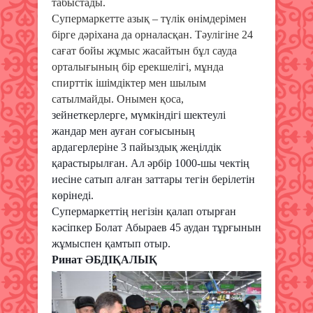
табыстады.
Супермаркетте азық – түлік өнімдерімен
бірге дәріхана да орналасқан. Тәулігіне 24
сағат бойы жұмыс жасайтын бұл сауда
орталығының бір ерекшелігі, мұнда
спирттік ішімдіктер мен шылым
сатылмайды. Онымен қоса,
зейнеткерлерге, мүмкіндігі шектеулі
жандар мен ауған соғысының
ардагерлеріне 3 пайыздық жеңілдік
қарастырылған. Ал әрбір 1000-шы чектің
иесіне сатып алған заттары тегін берілетін
көрінеді.
Супермаркеттің негізін қалап отырған
кәсіпкер Болат Абыраев 45 аудан тұрғынын
жұмыспен қамтып отыр.
Ринат ӘБДІҚАЛЫҚ