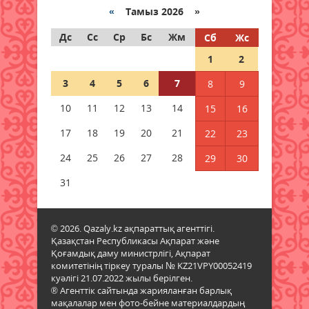
қауіпсіздік бойынша кездесу өтті
«
Тамыз 2026 »
07 тамыз 2026 ж.
48
Дс
Сс
Ср
Бс
Жм
Сб
Жс
1
2
Шетелде жүрген
қазақстандықтар Құрылтай
3
4
5
6
7
8
9
сайлауында қалай дауыс береді?
07 тамыз 2026 ж.
61
10
11
12
13
14
15
16
17
18
19
20
21
22
23
Енді үй жануарларының
төлқұжаты eGov Mobile-да
24
25
26
27
28
29
30
қолжетімді
31
06 тамыз 2026 ж.
105
Доллар бағасы тағы да түсті
© 2026. Qazaly.kz ақпараттық агенттігі.
06 тамыз 2026 ж.
110
Қазақстан Республикасы Ақпарат және
Қоғамдық даму министрлігі, Ақпарат
комитетінің тіркеу туралы № KZ21VPY00052419
Бейтаныс нөмірден қоңырау
куәлігі 21.07.2022 жылы берілген.
түсті: коллектор мен алаяқты
® Агенттік сайтында жарияланған барлық
қалай ажыратамыз
мақалалар мен фото-бейне материалдардың