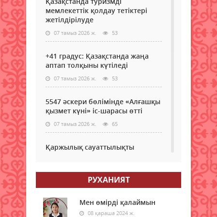
Қазақстанда туризмді
мемлекеттік қолдау тетіктері
жетілдірілуде
07 тамыз 2026 ж.
53
+41 градус: Қазақстанда жаңа
аптап толқыны күтіледі
07 тамыз 2026 ж.
53
5547 әскери бөлімінде «Алғашқы
қызмет күні» іс-шарасы өтті
07 тамыз 2026 ж.
65
Қаржылық сауаттылықты
арттыруға бағытталған кездесу
өтті
РУХАНИЯТ
07 тамыз 2026 ж.
57
Ауыл шаруашылығы – өңір
Мен өмірді қалаймын
экономикасының негізгі тірегі
08 қараша 2024 ж.