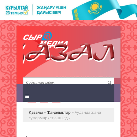
QAZALY.KZ АҚПАРАТТЫҚ
АГЕНТТІГІ
Қазалы
»
Жаңалықтар
» Ауданда жаңа
супермаркет ашылды