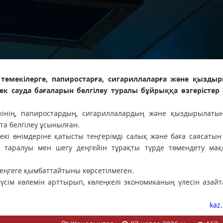
із темекілерге, папиростарға, сигариллаларға және қызды
ек сауда бағаларын белгілеу туралы бұйрыққа өзгерістер е
мекінің, папиростардың, сигариллалардың және қыздырылаты
та белгілеу ұсынылған.
мекі өнімдеріне қатысты теңгерімді салық және баға саясатын 
ің таралуы мен шегу деңгейін тұрақты түрде төмендету мақ
еңгеге қымбаттайтыны көрсетілмеген.
үсім көлемін арттырып, көлеңкелі экономиканың үлесін азай
kaz