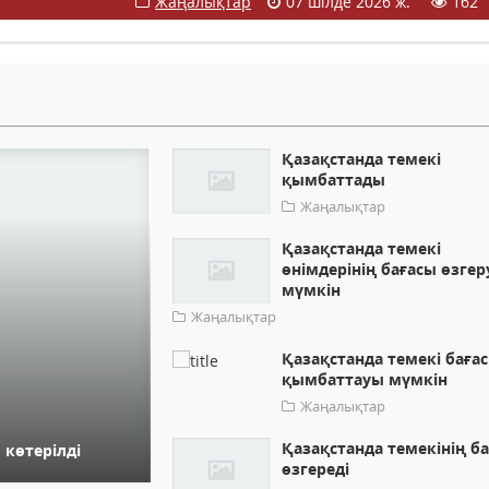
Жаңалықтар
07 шілде 2026 ж.
162
Қазақстанда темекі
қымбаттады
Жаңалықтар
Қазақстанда темекі
өнімдерінің бағасы өзгер
мүмкін
Жаңалықтар
Қазақстанда темекі баға
қымбаттауы мүмкін
Жаңалықтар
Қазақстанда темекінің б
 көтерілді
өзгереді