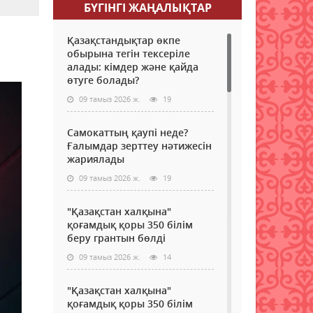
БҮГІНГI ЖАҢАЛЫҚТАР
Қазақстандықтар өкпе
обырына тегін тексеріле
алады: кімдер және қайда
өтуге болады?
09 тамыз 2026 ж.
19
Самокаттың қаупі неде?
Ғалымдар зерттеу нәтижесін
жариялады
09 тамыз 2026 ж.
19
"Қазақстан халқына"
қоғамдық қоры 350 білім
беру грантын бөлді
09 тамыз 2026 ж.
14
"Қазақстан халқына"
қоғамдық қоры 350 білім