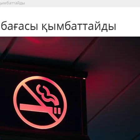
 қымбаттайды
і бағасы қымбаттайды