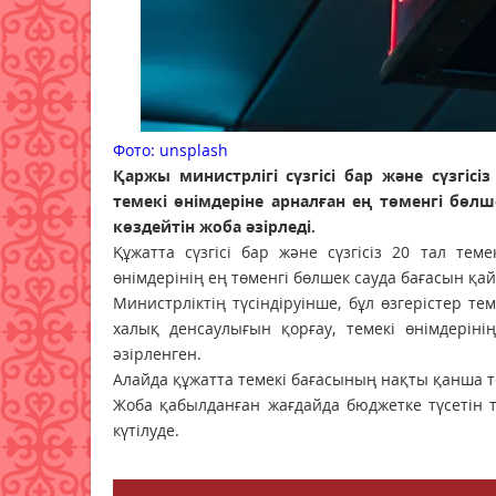
Фото: unsplash
Қаржы министрлігі сүзгісі бар және сүзгіс
темекі өнімдеріне арналған ең төменгі бөлш
көздейтін жоба әзірледі.
Құжатта сүзгісі бар және сүзгісіз 20 тал те
өнімдерінің ең төменгі бөлшек сауда бағасын қай
Министрліктің түсіндіруінше, бұл өзгерістер те
халық денсаулығын қорғау, темекі өнімдерін
әзірленген.
Алайда құжатта темекі бағасының нақты қанша т
Жоба қабылданған жағдайда бюджетке түсетін т
күтілуде.