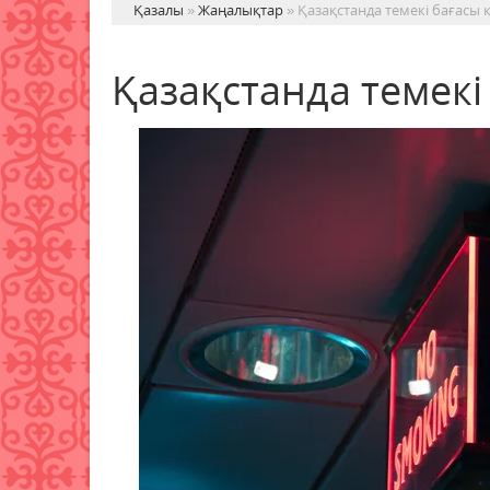
Қазалы
»
Жаңалықтар
» Қазақстанда темекі бағасы
Қазақстанда темек