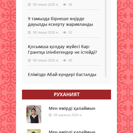
08 тамыз 2026 ж.
46
9 тамызда бірнеше өңірде
дауылды ескерту жарияланды
08 тамыз 2026 ж.
52
Қосымша қолдау жүйесі бар:
Грантқа ілінбегендер не істейді?
08 тамыз 2026 ж.
60
Елімізде Абай күндері басталды
08 тамыз 2026 ж.
45
РУХАНИЯТ
Қызылордада “Жасыл ел“ еңбек
жасақтарының қатысуымен
экологиялық сенбілік өтті
Мен өмірді қалаймын
08 қараша 2024 ж.
08 тамыз 2026 ж.
53
Жексенбіде еліміздің барлық
Мен өмірді қалаймын.