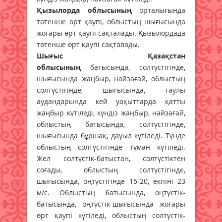
Қызылорда облысының
орталығында
төтенше өрт қаупі, облыстың шығысында
жоғары өрт қаупі сақталады. Қызылордада
төтенше өрт қаупі сақталады.
Шығыс Қазақстан
облысының
батысында, солтүстігінде,
шығысында жаңбыр, найзағай, облыстың
солтүстігінде, шығысында, таулы
аудандарында кей уақыттарда қатты
жаңбыр күтіледі, күндіз жаңбыр, найзағай,
облыстың батысында, солтүстігінде,
шығысында бұршақ, дауыл күтіледі. Түнде
облыстың солтүстігінде тұман күтіледі.
Жел солтүстік-батыстан, солтүстіктен
соғады, облыстың солтүстігінде,
шығысында, оңтүстігінде 15-20, екпіні 23
м/с. Облыстың батысында, оңтүстік-
батысында, оңтүстік-шығысында жоғары
өрт қаупі күтіледі, облыстың солтүстік-