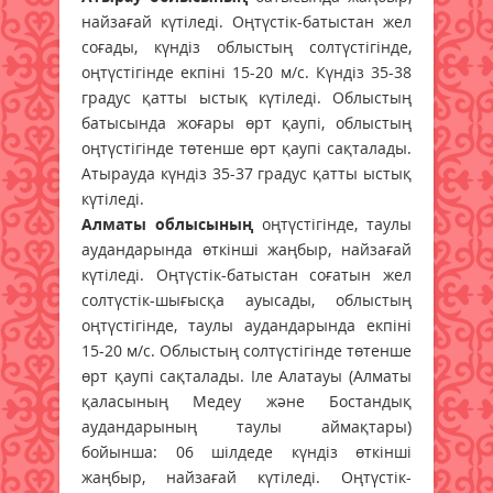
найзағай күтіледі. Оңтүстік-батыстан жел
соғады, күндіз облыстың солтүстігінде,
оңтүстігінде екпіні 15-20 м/с. Күндіз 35-38
градус қатты ыстық күтіледі. Облыстың
батысында жоғары өрт қаупі, облыстың
оңтүстігінде төтенше өрт қаупі сақталады.
Атырауда күндіз 35-37 градус қатты ыстық
күтіледі.
Алматы облысының
оңтүстігінде, таулы
аудандарында өткінші жаңбыр, найзағай
күтіледі. Оңтүстік-батыстан соғатын жел
солтүстік-шығысқа ауысады, облыстың
оңтүстігінде, таулы аудандарында екпіні
15-20 м/с. Облыстың солтүстігінде төтенше
өрт қаупі сақталады. Іле Алатауы (Алматы
қаласының Медеу және Бостандық
аудандарының таулы аймақтары)
бойынша: 06 шілдеде күндіз өткінші
жаңбыр, найзағай күтіледі. Оңтүстік-