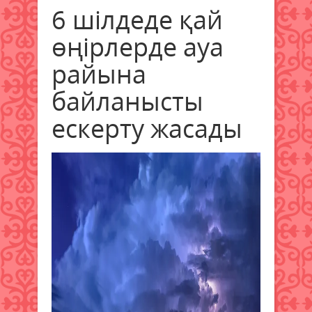
6 шілдеде қай
өңірлерде ауа
райына
байланысты
ескерту жасады