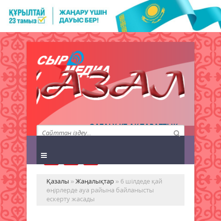
QAZALY.KZ АҚПАРАТТЫҚ
АГЕНТТІГІ
Қазалы
»
Жаңалықтар
» 6 шілдеде қай
өңірлерде ауа райына байланысты
ескерту жасады