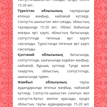
15-20 м/с.
Түркістан облысының
тауларында
өткінші жаңбыр, найзағай күтіледі.
Солтүстік-шығыстан жел соғады, облыстың
тауларында 15-20 м/с. Облыс бойынша
жоғары өрт қаупі, облыстың батысында,
солтүстігінде төтенше өрт қауіпі
сақталады. Түркістанда төтенше өрт қаупі
сақталады.
Қостанай облысының
батысында,
солтүстігінде, шығысында аздаған жаңбыр,
найзағай, бұршақ күтіледі. Түнде және
таңертең облыстың солтүстігінде,
шығысында тұман.
Жамбыл облысының
таулы
аудандарында өткінші жаңбыр, найзағай
күтіледі. Солтүстік-шығыстан соғатын жел
солтүстік-батыс желіне ауысады, күндіз
облыстың таулы аудандарында 15-20 м/с