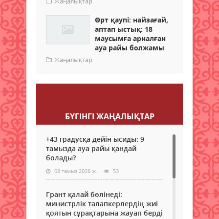
Жаңалықтар
Өрт қаупі: найзағай,
аптап ыстық: 18
маусымға арналған
ауа райы болжамы
Жаңалықтар
Пікір қалдыру
БҮГІНГI ЖАҢАЛЫҚТАР
+43 градусқа дейін ысиды: 9
тамызда ауа райы қандай
болады?
08 тамыз 2026 ж.
53
Грант қалай бөлінеді:
министрлік талапкерлердің жиі
қоятын сұрақтарына жауап берді