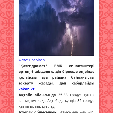
Фото: unsplash
"Қазгидромет" РМК синоптиктері
ертең, 6 шілдеде елдің бірнеше өңірінде
қолайсыз ауа райына байланысты
ескерту жасады, деп хабарлайды
Zakon.kz
.
Ақтөбе облысында
35-38 градус қатты
ыстық күтіледі. Ақтөбеде күндіз 35 градус
қатты ыстық күтіледі.
Атырау облысының
батысында жаңбыр,