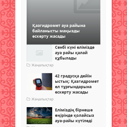
Қазгидромет ауа райына
байланысты маңызды
ескерту жасады
Сенбі күні елімізде
ауа райы қалай
құбылады
Жаңалықтар
42 градусқа дейін
ыстық: Қазгидромет
ел тұрғындарына
ескерту жасады
Жаңалықтар
Еліміздің бірнеше
өңірінде қолайсыз
ауа-райы күтіледі