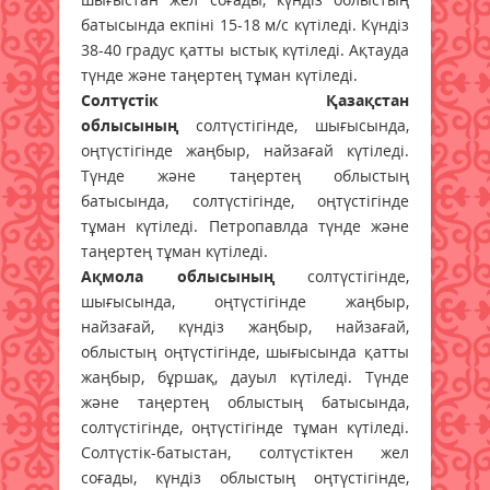
батысында екпіні 15-18 м/с күтіледі. Күндіз
38-40 градус қатты ыстық күтіледі. Ақтауда
түнде және таңертең тұман күтіледі.
Солтүстік Қазақстан
облысының
солтүстігінде, шығысында,
оңтүстігінде жаңбыр, найзағай күтіледі.
Түнде және таңертең облыстың
батысында, солтүстігінде, оңтүстігінде
тұман күтіледі. Петропавлда түнде және
таңертең тұман күтіледі.
Ақмола облысының
солтүстігінде,
шығысында, оңтүстігінде жаңбыр,
найзағай, күндіз жаңбыр, найзағай,
облыстың оңтүстігінде, шығысында қатты
жаңбыр, бұршақ, дауыл күтіледі. Түнде
және таңертең облыстың батысында,
солтүстігінде, оңтүстігінде тұман күтіледі.
Солтүстік-батыстан, солтүстіктен жел
соғады, күндіз облыстың оңтүстігінде,