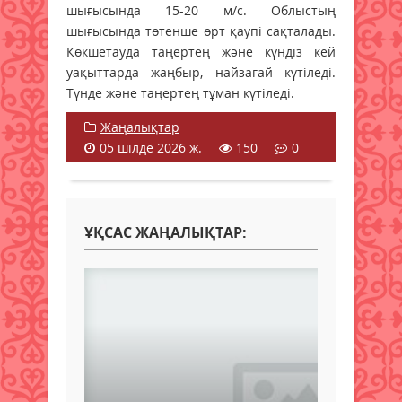
шығысында 15-20 м/с. Облыстың
шығысында төтенше өрт қаупі сақталады.
Көкшетауда таңертең және күндіз кей
уақыттарда жаңбыр, найзағай күтіледі.
Түнде және таңертең тұман күтіледі.
Жаңалықтар
05 шілде 2026 ж.
150
0
ҰҚСАС ЖАҢАЛЫҚТАР: