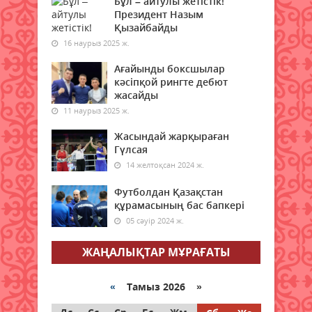
Бұл – айтулы жетістік!
Президент Назым
08 тамыз 2026 ж.
63
Қызайбайды
16 наурыз 2025 ж.
Қазақстанның бірқатар
өңірлеріне аптап ыстық қайта
Ағайынды боксшылар
оралады - синоптиктер
кәсіпқой рингте дебют
08 тамыз 2026 ж.
жасайды
65
11 наурыз 2025 ж.
Елімізде бір тәулікте үш орман
Жасындай жарқыраған
өрті тіркелді
Гүлсая
08 тамыз 2026 ж.
69
14 желтоқсан 2024 ж.
Футболдан Қазақстан
Синоптиктер Астана мен
құрамасының бас бапкері
Алматыда аптап ыстық
болатынын ескертті
05 сәуір 2024 ж.
08 тамыз 2026 ж.
65
ЖАҢАЛЫҚТАР МҰРАҒАТЫ
Қазақстанда 7 тамызда үш
орман өрті тіркелді
«
Тамыз 2026 »
08 тамыз 2026 ж.
67