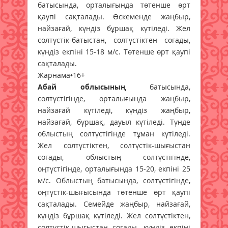
батысында, орталығында төтенше өрт
қаупі сақталады. Өскеменде жаңбыр,
найзағай, күндіз бұршақ күтіледі. Жел
солтүстік-батыстан, солтүстіктен соғады,
күндіз екпіні 15-18 м/с. Төтенше өрт қаупі
сақталады.
Жарнама•16+
Абай облысының
батысында,
солтүстігінде, орталығында жаңбыр,
найзағай күтіледі, күндіз жаңбыр,
найзағай, бұршақ, дауыл күтіледі. Түнде
облыстың солтүстігінде тұман күтіледі.
Жел солтүстіктен, солтүстік-шығыстан
соғады, облыстың солтүстігінде,
оңтүстігінде, орталығында 15-20, екпіні 25
м/с. Облыстың батысында, солтүстігінде,
оңтүстік-шығысында төтенше өрт қаупі
сақталады. Семейде жаңбыр, найзағай,
күндіз бұршақ күтіледі. Жел солтүстіктен,
солтүстік-шығыстан соғады, күндіз екпіні