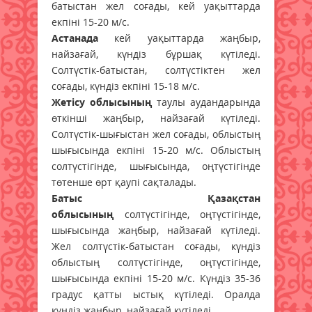
батыстан жел соғады, кей уақыттарда
екпіні 15-20 м/с.
Астанада
кей уақыттарда жаңбыр,
найзағай, күндіз бұршақ күтіледі.
Солтүстік-батыстан, солтүстіктен жел
соғады, күндіз екпіні 15-18 м/с.
Жетісу облысының
таулы аудандарында
өткінші жаңбыр, найзағай күтіледі.
Солтүстік-шығыстан жел соғады, облыстың
шығысында екпіні 15-20 м/с. Облыстың
солтүстігінде, шығысында, оңтүстігінде
төтенше өрт қаупі сақталады.
Батыс Қазақстан
облысының
солтүстігінде, оңтүстігінде,
шығысында жаңбыр, найзағай күтіледі.
Жел солтүстік-батыстан соғады, күндіз
облыстың солтүстігінде, оңтүстігінде,
шығысында екпіні 15-20 м/с. Күндіз 35-36
градус қатты ыстық күтіледі. Оралда
күндіз жаңбыр, найзағай күтіледі.