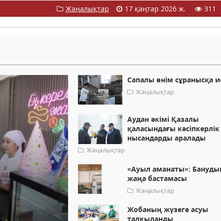
Жаңалықтар
17 қаңтар 2026 ж.
311
Сапалы өнім сұранысқа и
Жаңалықтар
Аудан әкімі Қазалы
қаласындағы кәсіпкерлік
нысандарды аралады
Жаңалықтар
«Ауыл аманаты»: Бануды
жаңа бастамасы
Жаңалықтар
Жобаның жүзеге асуы
талқыланды