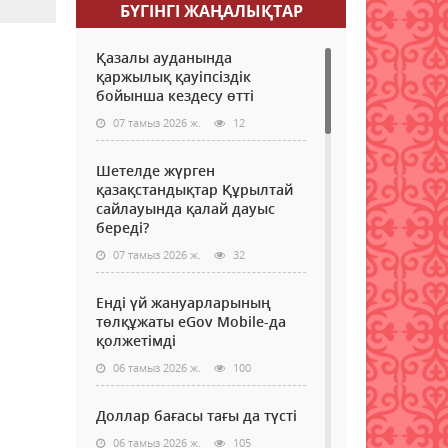
БҮГІНГI ЖАҢАЛЫҚТАР
Қазалы ауданында
қаржылық қауіпсіздік
бойынша кездесу өтті
07 тамыз 2026 ж.
12
Шетелде жүрген
қазақстандықтар Құрылтай
сайлауында қалай дауыс
береді?
07 тамыз 2026 ж.
32
Енді үй жануарларының
төлқұжаты eGov Mobile-да
қолжетімді
06 тамыз 2026 ж.
100
Доллар бағасы тағы да түсті
06 тамыз 2026 ж.
105