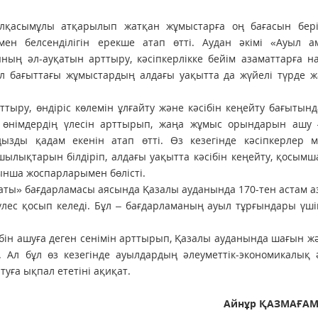
білқасымұлы атқарылып жатқан жұмыстарға оң бағасын бері
мен белсенділігін ерекше атап өтті. Аудан әкімі «Ауыл а
ың әл-ауқатын арттыру, кәсіпкерлікке бейім азаматтарға н
 бұл бағыттағы жұмыстардың алдағы уақытта да жүйелі түрде 
тыру, өндіріс көлемін ұлғайту және кәсібін кеңейту бағытын
ін өнімдердің үлесін арттырып, жаңа жұмыс орындарын ашу 
ызды қадам екенін атап өтті. Өз кезегінде кәсіпкерлер м
шылықтарын білдіріп, алдағы уақытта кәсібін кеңейту, қосым
ынша жоспарларымен бөлісті.
наты» бағдарламасы аясында Қазалы ауданында 170-тен астам а
үлес қосып келеді. Бұл – бағдарламаның ауыл тұрғындары үш
бін ашуға деген сенімін арттырып, Қазалы ауданында шағын ж
. Ал бұл өз кезегінде ауылдардың әлеуметтік-экономикалық 
уға ықпал ететіні ақиқат.
Айнұр ҚАЗМАҒАМ