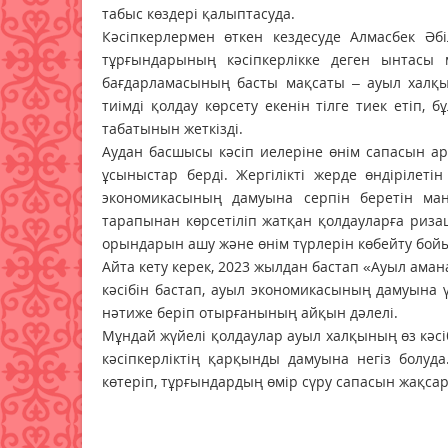
табыс көздері қалыптасуда.
Кәсіпкерлермен өткен кездесуде Алмасбек Ә
тұрғындарының кәсіпкерлікке деген ынтасы 
бағдарламасының басты мақсаты – ауыл халқын
тиімді қолдау көрсету екенін тілге тиек етіп,
табатынын жеткізді.
Аудан басшысы кәсіп иелеріне өнім сапасын арт
ұсыныстар берді. Жергілікті жерде өндірілет
экономикасының дамуына серпін беретін маң
тарапынан көрсетіліп жатқан қолдауларға риза
орындарын ашу және өнім түрлерін көбейту бой
Айта кету керек, 2023 жылдан бастап «Ауыл ама
кәсібін бастап, ауыл экономикасының дамуына 
нәтиже беріп отырғанының айқын дәлелі.
Мұндай жүйелі қолдаулар ауыл халқының өз кәсі
кәсіпкерліктің қарқынды дамуына негіз болуда
көтеріп, тұрғындардың өмір сүру сапасын жақсарт