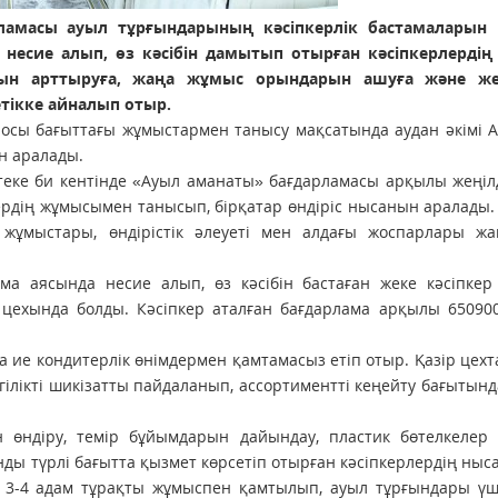
амасы ауыл тұрғындарының кәсіпкерлік бастамаларын 
н несие алып, өз кәсібін дамытып отырған кәсіпкерлердің
ын арттыруға, жаңа жұмыс орындарын ашуға және жер
тікке айналып отыр.
, осы бағыттағы жұмыстармен танысу мақсатында аудан әкімі 
н аралады.
теке би кентінде «Ауыл аманаты» бағдарламасы арқылы жеңіл
ердің жұмысымен танысып, бірқатар өндіріс нысанын аралады.
 жұмыстары, өндірістік әлеуеті мен алдағы жоспарлары жа
а аясында несие алып, өз кәсібін бастаған жеке кәсіпкер
цехында болды. Кәсіпкер аталған бағдарлама арқылы 650900
а ие кондитерлік өнімдермен қамтамасыз етіп отыр. Қазір цехт
ілікті шикізатты пайдаланып, ассортиментті кеңейту бағытын
н өндіру, темір бұйымдарын дайындау, пластик бөтелкелер 
ынды түрлі бағытта қызмет көрсетіп отырған кәсіпкерлердің ны
н 3-4 адам тұрақты жұмыспен қамтылып, ауыл тұрғындары үш