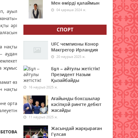
Мен өмірді қалаймын
04 қараша 2024 ж.
п, ауыл
Enbek.kz: Қазақстанда жұмыс
манаты»
іздеушілер саны өсіп жатыр
ақты әрі
06 тамыз 2026 ж.
СПОРТ
107
жалғасын
Доллар үздік ондыққа
UFC чемпионы Конор
да нақты
"әрең" ілінді: Әлемдегі ең
Макгрегор Ирландия
– аудан
қымбат валюталар тізімі
20 наурыз 2025 ж.
емлекет
06 тамыз 2026 ж.
111
ша жұмыс
Бұл – айтулы жетістік!
Президент Назым
Аптап, жаңбыр және
Қызайбайды
замат өз
бұршақ: 7 тамызға арналған
16 наурыз 2025 ж.
ін нақты
ауа райы болжамы
Ағайынды боксшылар
06 тамыз 2026 ж.
106
әне орта
кәсіпқой рингте дебют
жасайды
әлеуетін
Қазақстан Орталық Азиядағы
11 наурыз 2025 ж.
көшуге ең қолайлы ел
атанды
Жасындай жарқыраған
БЕТОВА
06 тамыз 2026 ж.
75
Гүлсая