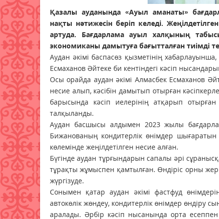
Қазалы ауданында «Ауыл аманаты» бағдарл
нақты нәтижесін беріп келеді. Жеңілдетілге
артуда. Бағдарлама ауыл халқының табыс
экономиканы дамытуға бағытталған тиімді те
Аудан әкімі баспасөз қызметінің хабарлауынша
Есмаханов Әйтеке би кентіндегі кәсіп нысандары
Осы орайда аудан әкімі Алмасбек Есмаханов Әй
несие алып, кәсібін дамытып отырған кәсіпкерл
барысында кәсіп иелерінің атқарып отырған
талқыланды.
Аудан басшысы алдымен 2023 жылы бағдарлам
Бижанованың кондитерлік өнімдер шығаратын 
көлемінде жеңілдетілген несие алған.
Бүгінде аудан тұрғындарын сапалы әрі сұранысқ
тұрақты жұмыспен қамтылған. Өндіріс орны жерг
жүргізуде.
Сонымен қатар аудан әкімі фастфуд өнімдері
автокөлік жөндеу, кондитерлік өнімдер өндіру с
аралады. Әрбір кәсіп нысанында орта есеппе