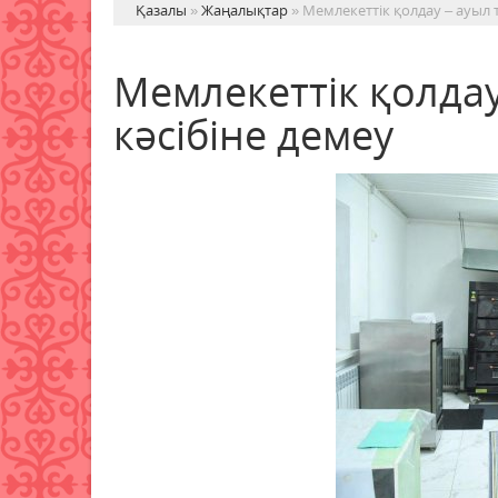
Қазалы
»
Жаңалықтар
» Мемлекеттік қолдау – ауыл
Мемлекеттік қолда
кәсібіне демеу