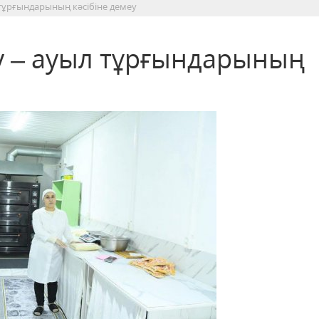
 тұрғындарының кәсібіне демеу
у – ауыл тұрғындарының