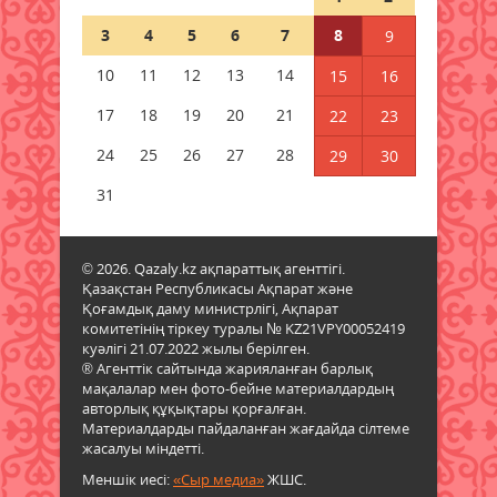
08 тамыз 2026 ж.
69
3
4
5
6
7
8
9
Қызылордада 2026 жылы
10
11
12
13
14
15
16
құрылысқа 177 млрд теңге
бөлінді
17
18
19
20
21
22
23
08 тамыз 2026 ж.
70
24
25
26
27
28
29
30
Жамбылда жаңа флюорит
31
зауыты салынады
08 тамыз 2026 ж.
67
© 2026. Qazaly.kz ақпараттық агенттігі.
Қазақстан Республикасы Ақпарат және
Қазақстанның басым бөлігінде
Қоғамдық даму министрлігі, Ақпарат
жауын-шашынсыз ауа райы
комитетінің тіркеу туралы № KZ21VPY00052419
күтіледі
куәлігі 21.07.2022 жылы берілген.
08 тамыз 2026 ж.
72
® Агенттік сайтында жарияланған барлық
мақалалар мен фото-бейне материалдардың
авторлық құқықтары қорғалған.
Ғалымдар «климаттық
Материалдарды пайдаланған жағдайда сілтеме
әткеншек» құбылысы туралы
жасалуы міндетті.
ескертті
Меншік иесі:
«Сыр медиа»
ЖШС.
08 тамыз 2026 ж.
73