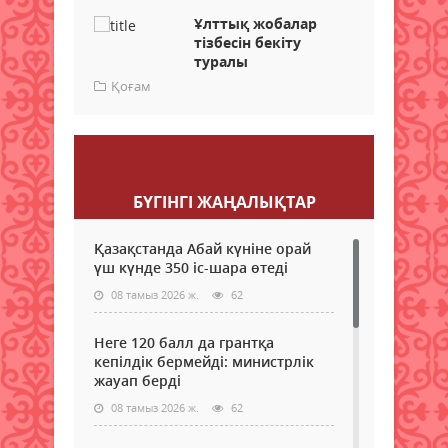
Ұлттық жобалар
тізбесін бекіту
туралы
Қоғам
Пікір қалдыру
БҮГІНГI ЖАҢАЛЫҚТАР
Қазақстанда Абай күніне орай
үш күнде 350 іс-шара өтеді
08 тамыз 2026 ж.
62
Неге 120 балл да грантқа
кепілдік бермейді: министрлік
жауап берді
08 тамыз 2026 ж.
62