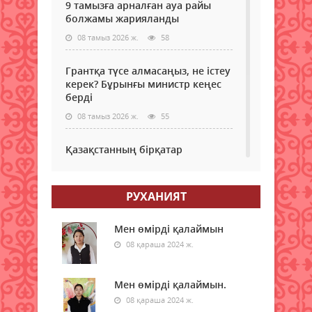
9 тамызға арналған ауа райы
болжамы жарияланды
08 тамыз 2026 ж.
58
Грантқа түсе алмасаңыз, не істеу
керек? Бұрынғы министр кеңес
берді
08 тамыз 2026 ж.
55
Қазақстанның бірқатар
өңірлеріне аптап ыстық қайта
оралады - синоптиктер
РУХАНИЯТ
08 тамыз 2026 ж.
58
Елімізде бір тәулікте үш орман
Мен өмірді қалаймын
өрті тіркелді
08 қараша 2024 ж.
08 тамыз 2026 ж.
63
Мен өмірді қалаймын.
Синоптиктер Астана мен
08 қараша 2024 ж.
Алматыда аптап ыстық