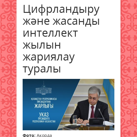
Цифрландыру
және жасанды
интеллект
жылын
жариялау
туралы
Фото:
Ақорда