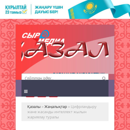
QAZALY.KZ АҚПАРАТТЫҚ
АГЕНТТІГІ
Қазалы
»
Жаңалықтар
» Цифрландыру
және жасанды интеллект жылын
жариялау туралы