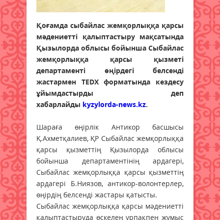
Қоғамда сыбайлас жемқорлыққа қарсы
мәдениетті қалыптастыру мақсатында
Қызылорда облысы бойынша Сыбайлас
жемқорлыққа қарсы қызметі
департаменті өңірдегі белсенді
жастармен TEDХ форматында кездесу
ұйымдастырды деп
хабарлайды
kyzylorda-news.kz
.
Шараға өңірлік Антикор басшысы
Қ.Ахметқалиев, ҚР Сыбайлас жемқорлыққа
қарсы қызметтің Қызылорда облысы
бойынша департаментінің ардагері,
Сыбайлас жемқорлыққа қарсы қызметтің
ардагері Б.Ниязов, антикор-волонтерлер,
өңірдің белсенді жастары қатысты.
Сыбайлас жемқорлыққа қарсы мәдениетті
қалыптастыруда өскелең ұрпақпен жұмыс