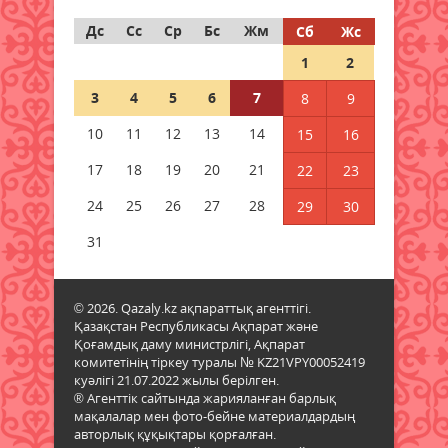
Дс
Сс
Ср
Бс
Жм
Сб
Жс
Дауыл, жаңбыр: Еліміздің
1
2
бірнеше өңірінде ауа райына
байланысты ескерту жасалды
3
4
5
6
7
8
9
06 тамыз 2026 ж.
87
10
11
12
13
14
15
16
Бұршақ, дауыл: Еліміздің 16
17
18
19
20
21
22
23
өңірінде дауылды ескерту
жарияланды
24
25
26
27
28
29
30
06 тамыз 2026 ж.
88
31
6 тамызға валюта бағамы
06 тамыз 2026 ж.
85
© 2026. Qazaly.kz ақпараттық агенттігі.
Қазақстан Республикасы Ақпарат және
Қоғамдық даму министрлігі, Ақпарат
Синоптиктер Қазақстанның екі
комитетінің тіркеу туралы № KZ21VPY00052419
қаласында ауа сапасы
куәлігі 21.07.2022 жылы берілген.
нашарлауы мүмкін екенін
® Агенттік сайтында жарияланған барлық
ескертті
мақалалар мен фото-бейне материалдардың
06 тамыз 2026 ж.
85
авторлық құқықтары қорғалған.