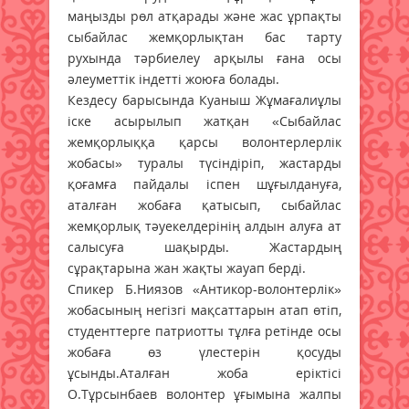
маңызды рөл атқарады және жас ұрпақты
сыбайлас жемқорлықтан бас тарту
рухында тәрбиелеу арқылы ғана осы
әлеуметтік індетті жоюға болады.
Кездесу барысында Куаныш Жұмағалиұлы
іске асырылып жатқан «Сыбайлас
жемқорлыққа қарсы волонтерлерлік
жобасы» туралы түсіндіріп, жастарды
қоғамға пайдалы іспен шұғылдануға,
аталған жобаға қатысып, сыбайлас
жемқорлық тәуекелдерінің алдын алуға ат
салысуға шақырды. Жастардың
сұрақтарына жан жақты жауап берді.
Спикер Б.Ниязов «Антикор-волонтерлік»
жобасының негізгі мақсаттарын атап өтіп,
студенттерге патриотты тұлға ретінде осы
жобаға өз үлестерін қосуды
ұсынды.Аталған жоба еріктісі
О.Тұрсынбаев волонтер ұғымына жалпы