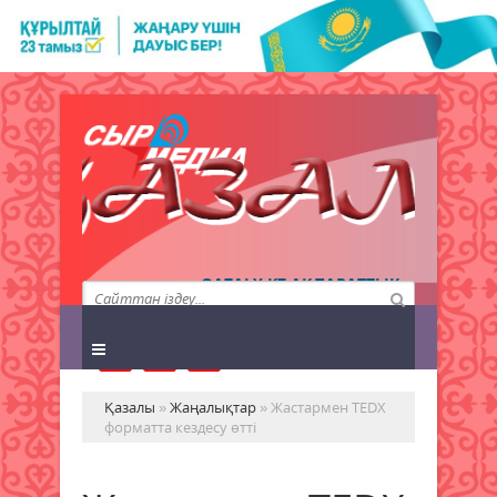
QAZALY.KZ АҚПАРАТТЫҚ
АГЕНТТІГІ
Қазалы
»
Жаңалықтар
» Жастармен TEDХ
форматта кездесу өтті