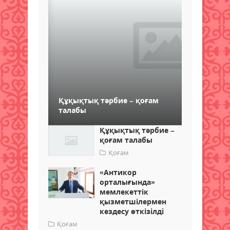
Құқықтық тәрбие – қоғам
талабы
Құқықтық тәрбие –
қоғам талабы
Қоғам
​«Антикор
орталығында»
мемлекеттік
қызметшілермен
кездесу өткізілді
Қоғам