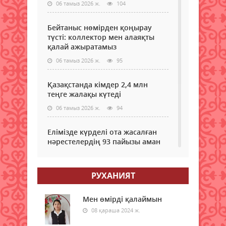
06 тамыз 2026 ж.
104
Бейтаныс нөмірден қоңырау
түсті: коллектор мен алаяқты
қалай ажыратамыз
06 тамыз 2026 ж.
95
Қазақстанда кімдер 2,4 млн
теңге жалақы күтеді
06 тамыз 2026 ж.
94
Елімізде күрделі ота жасалған
нәрестелердің 93 пайызы аман
қалып жатыр – ДСМ
06 тамыз 2026 ж.
89
РУХАНИЯТ
Еріктілер еңбегі бағаланады:
ЖОО-ға қабылдауда ескеріледі
Мен өмірді қалаймын
08 қараша 2024 ж.
06 тамыз 2026 ж.
92