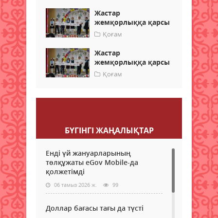
Жастар
жемқорлыққа қарсы
Қоғам
Жастар
жемқорлыққа қарсы
Қоғам
Пікір қалдыру
БҮГІНГI ЖАҢАЛЫҚТАР
Енді үй жануарларының
төлқұжаты eGov Mobile-да
қолжетімді
06 тамыз 2026 ж.
99
Доллар бағасы тағы да түсті