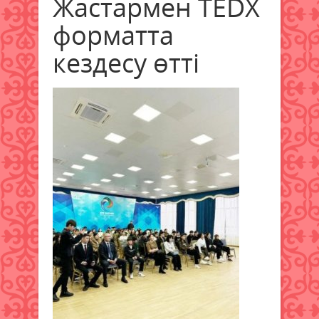
Жастармен TEDХ
форматта
кездесу өтті