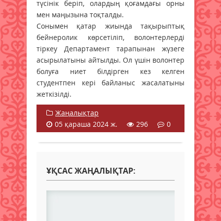
түсінік беріп, олардың қоғамдағы орны
мен маңызына тоқталды.
Сонымен қатар жиында тақырыптық
бейнеролик көрсетіліп, волонтерлерді
тіркеу Департамент тарапынан жүзеге
асырылатыны айтылды. Ол үшін волонтер
болуға ниет білдірген кез келген
студентпен кері байланыс жасалатыны
жеткізілді.
Жаңалықтар
05 қараша 2024 ж.
296
0
ҰҚСАС ЖАҢАЛЫҚТАР: