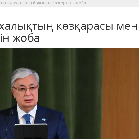
ың көзқарасы мен болмысын өзгертетін жоба
– халықтың көзқарасы мен
ін жоба