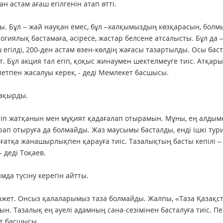
 астам ағаш егілгенін атап өтті.
ды. Бұл – жай науқан емес, бұл –халқымыздың көзқарасын, бол
гиялық бастамаға, әсіресе, жастар белсене атсалысты. Бұл да 
ш егілді, 200-ден астам өзен-көлдің жағасы тазартылды. Осы бас
. Бұл акция тал егіп, қоқыс жинаумен шектелмеуге тиіс. Атқар
иетпен жасалуы керек, - деді Мемлекет басшысы.
ақырды.
ріп жатқанын мен мұқият қадағалап отырамын. Мұны, ең алдым
арап отыруға да болмайды. Жаз маусымы басталды, енді ішкі тур
иғатқа жанашырлықпен қарауға тиіс. Тазалықтың басты кепілі –
 деді Тоқаев.
мда түсіну керегін айтты.
қажет. Онсыз қалаларымыз таза болмайды. Жалпы, «Таза Қазақс
ын. Тазалық ең әуелі адамның сана-сезімінен басталуға тиіс. Пе
ет басшысы.