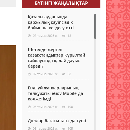
БҮГІНГI ЖАҢАЛЫҚТАР
Қазалы ауданында
қаржылық қауіпсіздік
бойынша кездесу өтті
07 тамыз 2026 ж.
18
Шетелде жүрген
қазақстандықтар Құрылтай
сайлауында қалай дауыс
береді?
07 тамыз 2026 ж.
38
Енді үй жануарларының
төлқұжаты eGov Mobile-да
қолжетімді
06 тамыз 2026 ж.
100
Доллар бағасы тағы да түсті
06 тамыз 2026 ж.
105