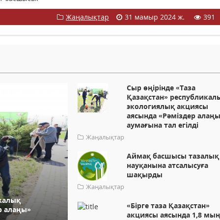
Жаңалықтар
31 мамыр 2024 ж.
391
Сыр өңірінде «Таза
Қазақстан» республикал
экологиялық акциясы
аясында «Рәміздер алаң
аумағына тал егілді
Жаңалықтар
Аймақ басшысы тазалық
науқанына атсалысуға
шақырды
Жаңалықтар
икалық
«Бірге таза Қазақстан»
р алаңы»
акциясы аясында 1,8 мы