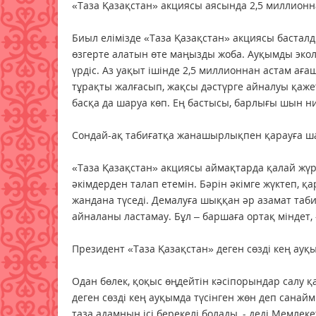
«Таза Қазақстан» акциясы аясында 2,5 миллионнан
Биыл елімізде «Таза Қазақстан» акциясы бастал
өзгерте алатын өте маңызды жоба. Ауқымды эколо
үрдіс. Аз уақыт ішінде 2,5 миллионнан астам аға
тұрақты жалғасып, жақсы дәстүрге айналуы қажет
басқа да шаруа көп. Ең бастысы, барлығы шын н
Сондай-ақ табиғатқа жанашырлықпен қарауға ш
«Таза Қазақстан» акциясы аймақтарда қалай жү
әкімдерден талап етемін. Бәрін әкімге жүктеп, қ
жандана түседі. Демалуға шыққан әр азамат таб
айналаны ластамау. Бұл – баршаға ортақ міндет, -
Президент «Таза Қазақстан» деген сөзді кең ауқы
Одан бөлек, қоқыс өңдейтін кәсіпорындар салу 
деген сөзді кең ауқымда түсінген жөн деп санайм
таза адамның ісі берекелі болады, - деді Мемлек