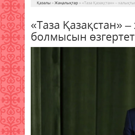
Қазалы
»
Жаңалықтар
» «Таза Қазақстан» – халықт
«Таза Қазақстан» 
болмысын өзгертет