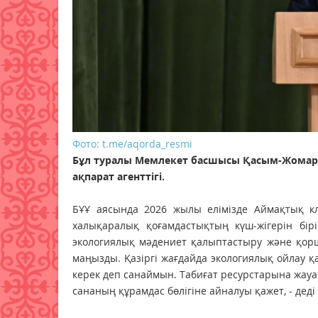
Фото: t.me/aqorda_resmi
Бұл туралы Мемлекет басшысы Қасым-Жомарт
ақпарат агенттігі.
БҰҰ аясында 2026 жылы елімізде Аймақтық кл
халықаралық қоғамдастықтың күш-жігерін бірі
экологиялық мәдениет қалыптастыру және қор
маңызды. Қазіргі жағдайда экологиялық ойлау қ
керек деп санаймын. Табиғат ресурстарына жау
сананың құрамдас бөлігіне айналуы қажет, - деді