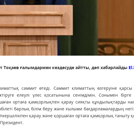
 Тоқаев ғалымдармен кездесуде айтты, деп хабарлайды
El
иматтық саммит өтеді. Саммит климаттың өзгеруіне қарсы 
ктіруге елеулі үлес қосатынына сенімдімін. Сонымен бірге
шаған ортаға қамқорлықпен қарау сияқты құндылықтарды нас
абілеті барлық білім беру және ғылыми бағдарламалардың негі
апкершілікпен қарау және қоршаған ортаға қамқорлық таныту 
 Президент.