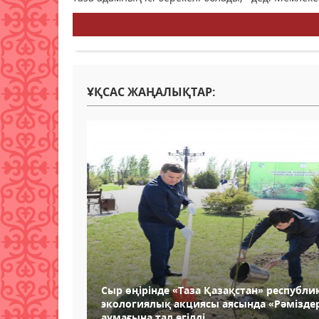
ҰҚСАС ЖАҢАЛЫҚТАР:
Сыр өңірінде «Таза Қазақстан» республ
экологиялық акциясы аясында «Рәмізде
аумағына тал егілді