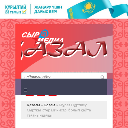
QAZALY.KZ АҚПАРАТТЫҚ
АГЕНТТІГІ
Қазалы
»
Қоғам
» Мұрат Нұртілеу
Сыртқы істер министрі болып қайта
тағайындалды