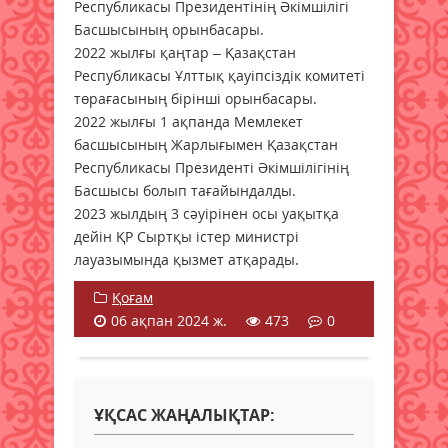
Республикасы Президентінің Әкімшілігі
Басшысының орынбасары.
2022 жылғы қаңтар – Қазақстан
Республикасы Ұлттық қауіпсіздік комитеті
төрағасының бірінші орынбасары.
2022 жылғы 1 ақпанда Мемлекет
басшысының Жарлығымен Қазақстан
Республикасы Президенті Әкімшілігінің
Басшысы болып тағайындалды.
2023 жылдың 3 сәуірінен осы уақытқа
дейін ҚР Сыртқы істер министрі
лауазымында қызмет атқарады.
Қоғам
06 ақпан 2024 ж.
473
0
ҰҚСАС ЖАҢАЛЫҚТАР: