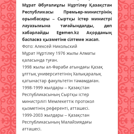
Мұрат Әбуғалиұлы Нұртілеу Қазақстан
Республикасы Премьер-министрінің
орынбасары – Сыртқы істер министрі
лауазымына тағайындалды, деп
хабарлайды Egemen.kz Ақорданың
баспасөз қызметіне сілтеме жасап.
Фото: Алексей Никольский
Мұрат Нұртілеу 1976 жылы Алматы
қаласында туған.
1998 жылы әл-Фараби атындағы Қазақ
ұлттық университетінің Халықаралық
қатынастар факультетін тәмамдаған.
1998-1999 жылдары – Қазақстан
Республикасының Сыртқы істер
министрлігі Мемлекеттік протокол
қызметінің референті, атташесі.
1999-2003 жылдары – Қазақстан
Республикасының Малайзиядағы
атташесі.