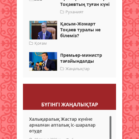
Тоқаевтың туған күні
Руханият
Қасым-Жомарт
Тоқаев туралы не
білеміз?
Қоғам
Премьер-министр
тағайындалды
Жаңалықтар
Пікір қалдыру
БҮГІНГI ЖАҢАЛЫҚТАР
Халықаралық Жастар күніне
арналған апталық іс-шаралар
өтуде