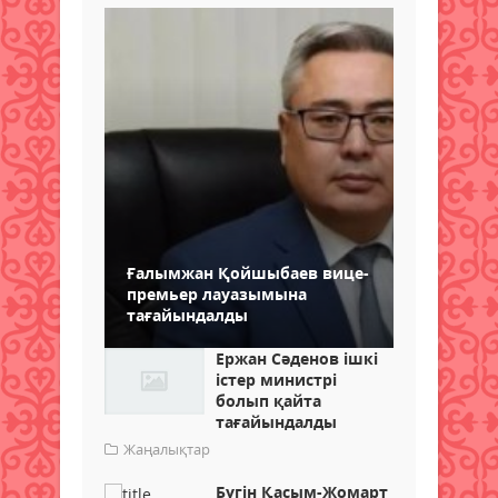
Ғалымжан Қойшыбаев вице-
премьер лауазымына
тағайындалды
Ержан Сәденов ішкі
істер министрі
болып қайта
тағайындалды
Жаңалықтар
Бүгін Қасым-Жомарт