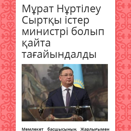
Мұрат Нұртілеу
Сыртқы істер
министрі болып
қайта
тағайындалды
Мемлекет басшысының Жарлығымен