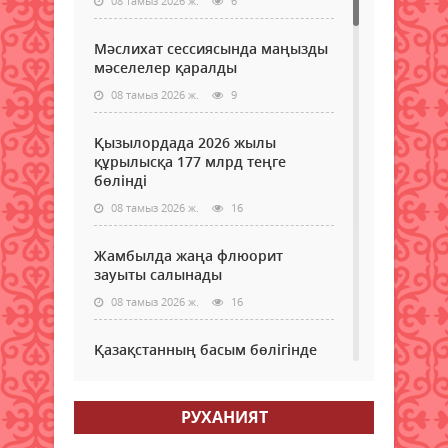
08 тамыз 2026 ж.
6
Мәслихат сессиясында маңызды
мәселелер қаралды
08 тамыз 2026 ж.
9
Қызылордада 2026 жылы
құрылысқа 177 млрд теңге
бөлінді
08 тамыз 2026 ж.
16
Жамбылда жаңа флюорит
зауыты салынады
08 тамыз 2026 ж.
16
Қазақстанның басым бөлігінде
жауын-шашынсыз ауа райы
күтіледі
РУХАНИЯТ
08 тамыз 2026 ж.
19