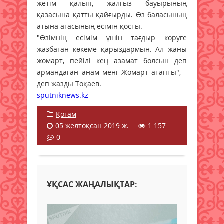
жетім қалып, жалғыз бауырының
қазасына қатты қайғырды. Өз баласының
атына ағасының есімін қосты.
"Өзімнің есімім үшін тағдыр көруге
жазбаған көкеме қарыздармын. Ал жаны
жомарт, пейілі кең азамат болсын деп
армандаған анам мені Жомарт атапты", -
деп жазды Тоқаев.
sputniknews.kz
Қоғам
05 желтоқсан 2019 ж.
1 157
0
ҰҚСАС ЖАҢАЛЫҚТАР: