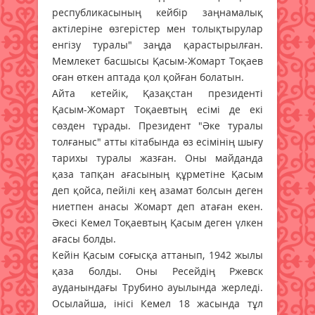
республикасының кейбір заңнамалық
актілеріне өзгерістер мен толықтырулар
енгізу туралы" заңда қарастырылған.
Мемлекет басшысы Қасым-Жомарт Тоқаев
оған өткен аптада қол қойған болатын.
Айта кетейік, Қазақстан президенті
Қасым-Жомарт Тоқаевтың есімі де екі
сөзден тұрады. Президент "Әке туралы
толғаныс" атты кітабында өз есімінің шығу
тарихы туралы жазған. Оны майданда
қаза тапқан ағасының құрметіне Қасым
деп қойса, пейілі кең азамат болсын деген
ниетпен анасы Жомарт деп атаған екен.
Әкесі Кемел Тоқаевтың Қасым деген үлкен
ағасы болды.
Кейін Қасым соғысқа аттанып, 1942 жылы
қаза болды. Оны Ресейдің Ржевск
ауданындағы Трубино ауылында жерледі.
Осылайша, інісі Кемел 18 жасында тұл