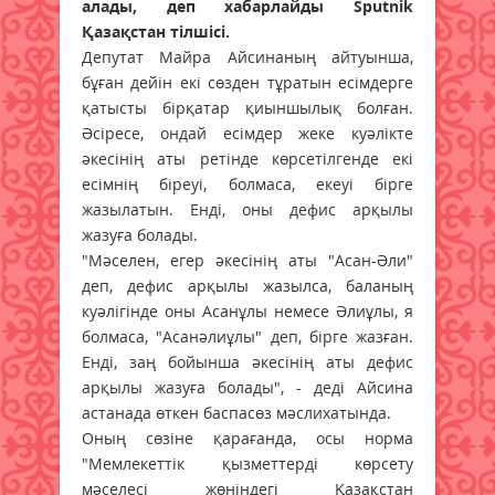
алады, деп хабарлайды Sputnik
Қазақстан тілшісі.
Депутат Майра Айсинаның айтуынша,
бұған дейін екі сөзден тұратын есімдерге
қатысты бірқатар қиыншылық болған.
Әсіресе, ондай есімдер жеке куәлікте
әкесінің аты ретінде көрсетілгенде екі
есімнің біреуі, болмаса, екеуі бірге
жазылатын. Енді, оны дефис арқылы
жазуға болады.
"Мәселен, егер әкесінің аты "Асан-Әли"
деп, дефис арқылы жазылса, баланың
куәлігінде оны Асанұлы немесе Әлиұлы, я
болмаса, "Асанәлиұлы" деп, бірге жазған.
Енді, заң бойынша әкесінің аты дефис
арқылы жазуға болады", - деді Айсина
астанада өткен баспасөз мәслихатында.
Оның сөзіне қарағанда, осы норма
"Мемлекеттік қызметтерді көрсету
мәселесі жөніндегі Қазақстан