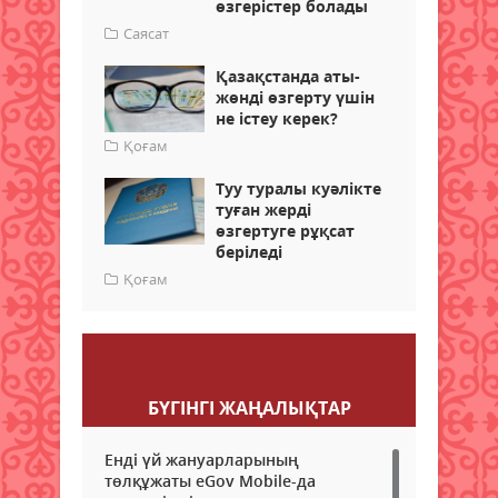
өзгерістер болады
Саясат
Қазақстанда аты-
жөнді өзгерту үшін
не істеу керек?
Қоғам
Туу туралы куәлікте
туған жерді
өзгертуге рұқсат
беріледі
Қоғам
Пікір қалдыру
БҮГІНГI ЖАҢАЛЫҚТАР
Енді үй жануарларының
төлқұжаты eGov Mobile-да