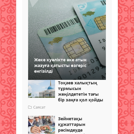
Жеке куәлікте әке атын
жазуға қатысты өзгеріс
енгізілді
Тоқаев халықтың
тұрмысын
жеңілдететін тағы
бір заңға қол қойды
Саясат
Зейнетақы
құжаттарын
рәсімдеуде