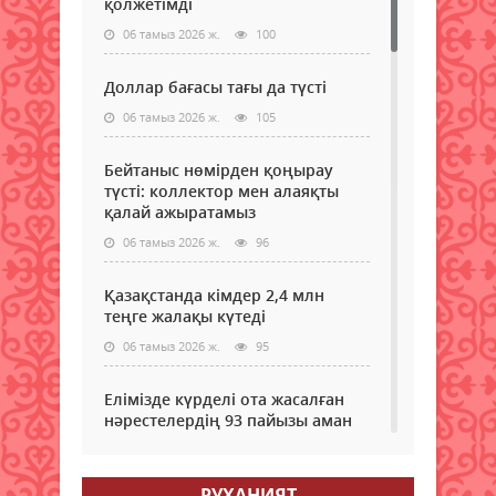
қолжетімді
06 тамыз 2026 ж.
100
Доллар бағасы тағы да түсті
06 тамыз 2026 ж.
105
Бейтаныс нөмірден қоңырау
түсті: коллектор мен алаяқты
қалай ажыратамыз
06 тамыз 2026 ж.
96
Қазақстанда кімдер 2,4 млн
теңге жалақы күтеді
06 тамыз 2026 ж.
95
Елімізде күрделі ота жасалған
нәрестелердің 93 пайызы аман
қалып жатыр – ДСМ
06 тамыз 2026 ж.
90
РУХАНИЯТ