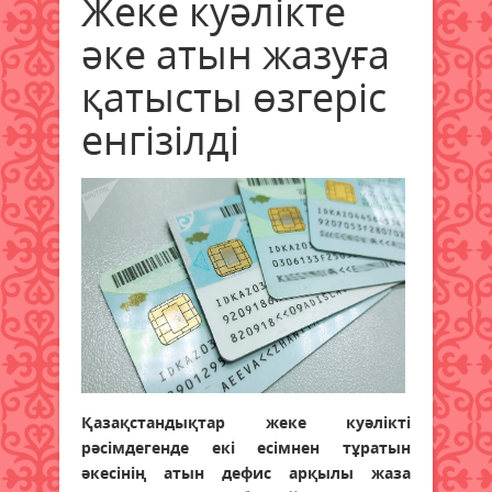
Жеке куәлікте
әке атын жазуға
қатысты өзгеріс
енгізілді
Қазақстандықтар жеке куәлікті
рәсімдегенде екі есімнен тұратын
әкесінің атын дефис арқылы жаза