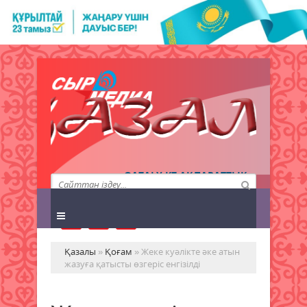
QAZALY.KZ АҚПАРАТТЫҚ
АГЕНТТІГІ
Қазалы
»
Қоғам
» Жеке куәлікте әке атын
жазуға қатысты өзгеріс енгізілді