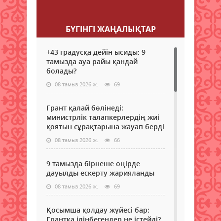
Пікір қалдыру
БҮГІНГI ЖАҢАЛЫҚТАР
+43 градусқа дейін ысиды: 9
тамызда ауа райы қандай
болады?
08 тамыз 2026 ж.
69
Грант қалай бөлінеді:
министрлік талапкерлердің жиі
қоятын сұрақтарына жауап берді
08 тамыз 2026 ж.
66
9 тамызда бірнеше өңірде
дауылды ескерту жарияланды
08 тамыз 2026 ж.
69
Қосымша қолдау жүйесі бар:
Грантқа ілінбегендер не істейді?