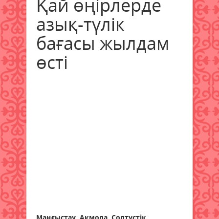
Қай өңірлерде
азық-түлік
бағасы жылдам
өсті
Маңғыстау, Ақмола, Солтүстік