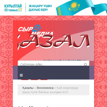
QAZALY.KZ АҚПАРАТТЫҚ
АГЕНТТІГІ
Қазалы
»
Экономика
» Қай өңірлерде
азық-түлік бағасы жылдам өсті