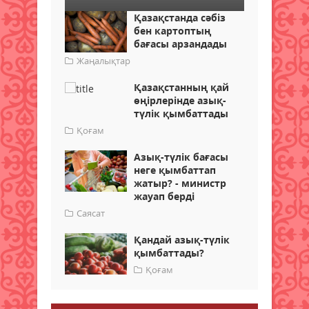
Қазақстанда сәбіз
бен картоптың
бағасы арзандады
Жаңалықтар
Қазақстанның қай
өңірлерінде азық-
түлік қымбаттады
Қоғам
Азық-түлік бағасы
неге қымбаттап
жатыр? - министр
жауап берді
Саясат
Қандай азық-түлік
қымбаттады?
Қоғам