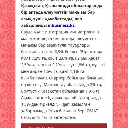
Қазақстан, Қызылорда облыстарында
бір аптада әлеуметтік маңызы бар
азық-түлік қымбаттады, деп
хабарлайды
inbusiness.kz
.
Сауда және интеграция министрлігінің
мәліметінше, өткен аптада әлеуметтік
маңызы бар азық-түлік тауарлары
бағасының өсімі 0,9% болды. "Бір аптада
пияз 7,2%-ға, сәбіз 2,6%-ға, қырыққабат
2,5%-ға, картоп 2,2%-ға, сүт 1,8%-ға, құс еті
мен айран 1,6%-ға, қант 1,1%-ға
қымбаттаған. Өңірлер бойынша бағаның
ең көп өсуі Маңғыстау облысында 2%-ға,
Солтүстік Қазақстан облысында 1,9%-ға,
Ақмола және Қызылорда облыстарында
1,5%-дан тіркелді", – деп жазылған
хабарламада. Жыл басынан бері ӘМАТ
бағасы 12,4%-ға көтерілген.