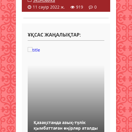
Экономика
11 сәуір 2022 ж.
919
0
ҰҚСАС ЖАҢАЛЫҚТАР:
Қазақстанда азық-түлік
қымбаттаған өңірлер аталды