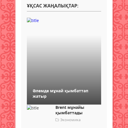
ҰҚСАС ЖАҢАЛЫҚТАР:
Әлемде мұнай қымбаттап
жатыр
Brent мұнайы
қымбаттады
Экономика