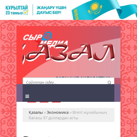
QAZALY.KZ АҚПАРАТТЫҚ
АГЕНТТІГІ
Қазалы
»
Экономика
» Brent мұнайының
бағасы 97 доллардан асты