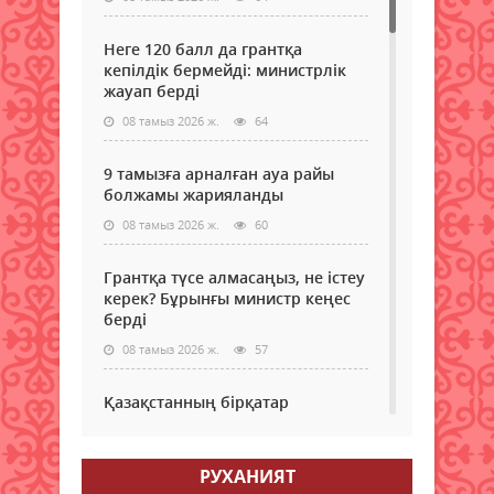
Неге 120 балл да грантқа
кепілдік бермейді: министрлік
жауап берді
08 тамыз 2026 ж.
64
9 тамызға арналған ауа райы
болжамы жарияланды
08 тамыз 2026 ж.
60
Грантқа түсе алмасаңыз, не істеу
керек? Бұрынғы министр кеңес
берді
08 тамыз 2026 ж.
57
Қазақстанның бірқатар
өңірлеріне аптап ыстық қайта
оралады - синоптиктер
РУХАНИЯТ
08 тамыз 2026 ж.
60