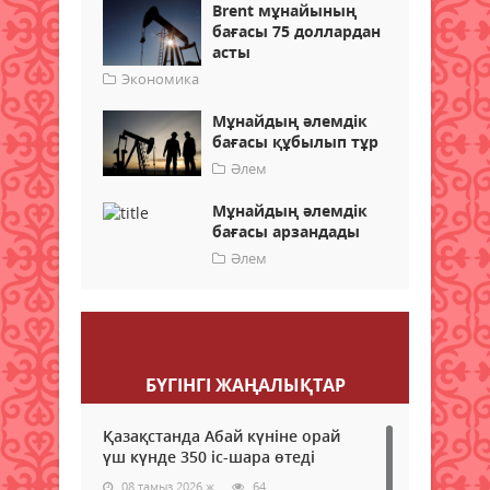
Brent мұнайының
бағасы 75 доллардан
асты
Экономика
Мұнайдың әлемдік
бағасы құбылып тұр
Әлем
Мұнайдың әлемдік
бағасы арзандады
Әлем
Пікір қалдыру
БҮГІНГI ЖАҢАЛЫҚТАР
Қазақстанда Абай күніне орай
үш күнде 350 іс-шара өтеді
08 тамыз 2026 ж.
64