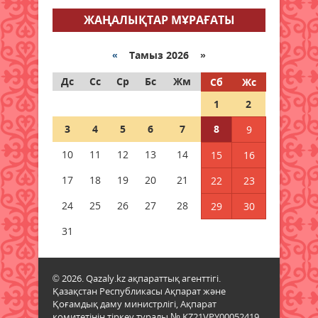
арналған апталық іс-шаралар
ЖАҢАЛЫҚТАР МҰРАҒАТЫ
өтуде
08 тамыз 2026 ж.
77
«
Тамыз 2026 »
Мәслихат сессиясында маңызды
Дс
Сс
Ср
Бс
Жм
Сб
Жс
мәселелер қаралды
1
2
08 тамыз 2026 ж.
70
3
4
5
6
7
8
9
Қызылордада 2026 жылы
10
11
12
13
14
15
16
құрылысқа 177 млрд теңге
бөлінді
17
18
19
20
21
22
23
08 тамыз 2026 ж.
71
24
25
26
27
28
29
30
Жамбылда жаңа флюорит
31
зауыты салынады
08 тамыз 2026 ж.
68
© 2026. Qazaly.kz ақпараттық агенттігі.
Қазақстан Республикасы Ақпарат және
Қазақстанның басым бөлігінде
Қоғамдық даму министрлігі, Ақпарат
жауын-шашынсыз ауа райы
комитетінің тіркеу туралы № KZ21VPY00052419