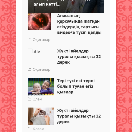
алып кетті...
Анасының
құрсағында жатқан
егіздердің тартысы
видеоға түсіп қалды
Оқиғалар
Жүкті әйелдер
туралы қызықты 32
дерек
Оқиғалар
Тері түсі екі түрлі
болып туған егіз
қыздар
Әлем
Жүкті әйелдер
туралы қызықты 32
дерек
Қоғам