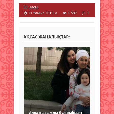
Әлем
21 тамыз 2019 ж.
1 587
0
ҰҚСАС ЖАҢАЛЫҚТАР:
Алла қызымды бұл өмірден