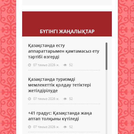
Пікір қалдыру
БҮГІНГI ЖАҢАЛЫҚТАР
Қазақстанда есту
аппараттарымен қамтамасыз ету
тәртібі өзгерді
07 тамыз 2026 ж.
52
Қазақстанда туризмді
мемлекеттік қолдау тетіктері
жетілдірілуде
07 тамыз 2026 ж.
52
+41 градус: Қазақстанда жаңа
аптап толқыны күтіледі
07 тамыз 2026 ж.
52