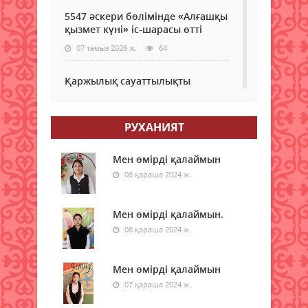
5547 әскери бөлімінде «Алғашқы
қызмет күні» іс-шарасы өтті
07 тамыз 2026 ж.
64
Қаржылық сауаттылықты
арттыруға бағытталған кездесу
өтті
РУХАНИЯТ
07 тамыз 2026 ж.
56
Ауыл шаруашылығы – өңір
Мен өмірді қалаймын
экономикасының негізгі тірегі
08 қараша 2024 ж.
07 тамыз 2026 ж.
61
Мен өмірді қалаймын.
Бүгін шетел валютасы қанша
08 қараша 2024 ж.
теңгеден саудаланып жатыр
07 тамыз 2026 ж.
52
Мен өмірді қалаймын
07 қараша 2024 ж.
Бүгін бірнеше қалада ауа сапасы
төмендейді