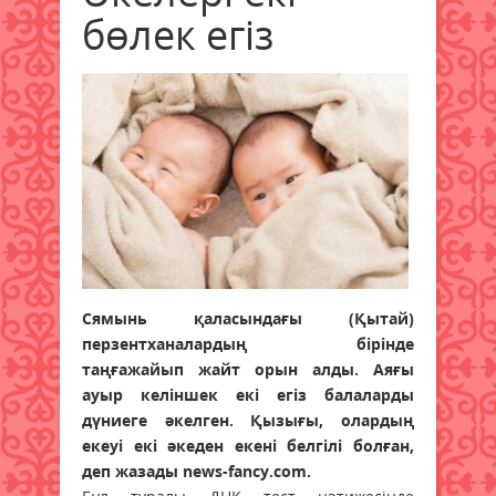
бөлек егіз
Сямынь қаласындағы (Қытай)
перзентханалардың бірінде
таңғажайып жайт орын алды. Аяғы
ауыр келіншек екі егіз балаларды
дүниеге әкелген. Қызығы, олардың
екеуі екі әкеден екені белгілі болған,
деп жазады news-fancy.com.