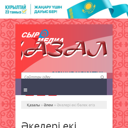
QAZALY.KZ АҚПАРАТТЫҚ
АГЕНТТІГІ
Қазалы
»
Әлем
» Әкелері екі бөлек егіз
Әкелері екі