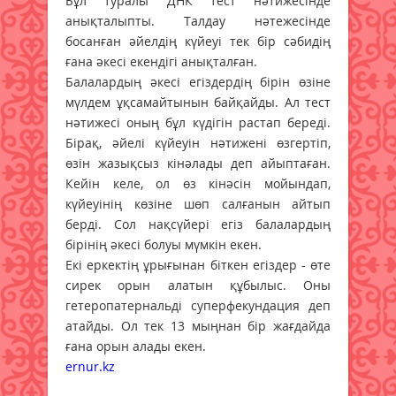
Бұл туралы ДНК тест нәтижесінде
анықталыпты. Талдау нәтежесінде
босанған әйелдің күйеуі тек бір сәбидің
ғана әкесі екендігі анықталған.
Балалардың әкесі егіздердің бірін өзіне
мүлдем ұқсамайтынын байқайды. Ал тест
нәтижесі оның бұл күдігін растап береді.
Бірақ, әйелі күйеуін нәтижені өзгертіп,
өзін жазықсыз кінәлады деп айыптаған.
Кейін келе, ол өз кінәсін мойындап,
күйеуінің көзіне шөп салғанын айтып
берді. Сол нақсүйері егіз балалардың
бірінің әкесі болуы мүмкін екен.
Екі еркектің ұрығынан біткен егіздер - өте
сирек орын алатын құбылыс. Оны
гетеропатернальді суперфекундация деп
атайды. Ол тек 13 мыңнан бір жағдайда
ғана орын алады екен.
ernur.kz