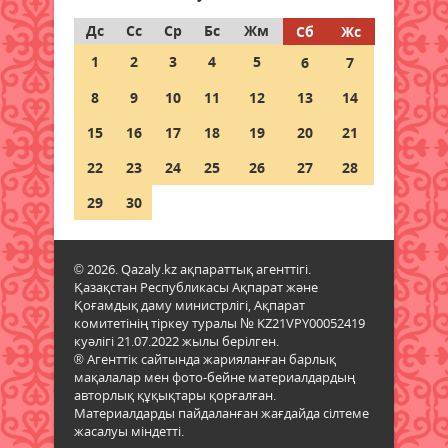
Ауылда жұмыс істейтін IT
мамандары мен архив
Дс
Сс
Ср
Бс
Жм
Сб
Жс
қызметкерлеріне мемлекеттік
1
2
3
4
5
6
7
қолдау көрсетілмек
07 тамыз 2026 ж.
67
8
9
10
11
12
13
14
15
16
17
18
19
20
21
Қазақстанға кеспе тас,
жиектастар мен гранит әкелуге
22
23
24
25
26
27
28
тыйым салынды: тізбе
нақтыланды
29
30
07 тамыз 2026 ж.
63
© 2026. Qazaly.kz ақпараттық агенттігі.
Қазақстанға Ираннан +41°С-қа
Қазақстан Республикасы Ақпарат және
дейінгі аптап ыстық келеді
Қоғамдық даму министрлігі, Ақпарат
07 тамыз 2026 ж.
60
комитетінің тіркеу туралы № KZ21VPY00052419
куәлігі 21.07.2022 жылы берілген.
® Агенттік сайтында жарияланған барлық
«Дауыс беру учаскесін қалай
мақалалар мен фото-бейне материалдардың
табуға болады?»
авторлық құқықтары қорғалған.
Материалдарды пайдаланған жағдайда сілтеме
07 тамыз 2026 ж.
67
жасалуы міндетті.