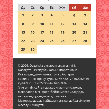
қауіпсіздік кепілі
Дс
Сс
Ср
Бс
Жм
Сб
Жс
08 тамыз 2026 ж.
53
1
2
3
4
5
6
7
Тағылымға толы сыр-сұхбат
8
9
10
11
12
13
14
08 тамыз 2026 ж.
57
15
16
17
18
19
20
21
Мерейі үстем мәдени мекен
22
23
24
25
26
27
28
08 тамыз 2026 ж.
45
29
30
Шырайы артқан шағын қала
08 тамыз 2026 ж.
52
© 2026. Qazaly.kz ақпараттық агенттігі.
Қазақстан Республикасы Ақпарат және
Қоғамдық даму министрлігі, Ақпарат
Ел игілігі жолындағы еңбек
комитетінің тіркеу туралы № KZ21VPY00052419
бағаланып, құрылысшыларға
куәлігі 21.07.2022 жылы берілген.
құрмет көрсетілді
® Агенттік сайтында жарияланған барлық
07 тамыз 2026 ж.
33
мақалалар мен фото-бейне материалдардың
авторлық құқықтары қорғалған.
Материалдарды пайдаланған жағдайда сілтеме
жасалуы міндетті.