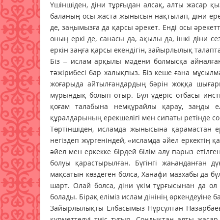
Үшіншіден, діни тұрғыдан алсақ, алты жасар қ
баланың осы жаста жынысын нақтылап, діни ерек
де, заңымызға да қарсы әрекет. Енді осы әрекет
оның еркі де, санасы да, ақылы да, ішкі діни 
еркін заңға қарсы екендігін, зайырлылық тала
Біз – ислам арқылы мәдени болмысқа айналған
тәжірибесі бар халықпыз. Біз кеше ғана мұсылм
жоғарыда айтылғандардың бәрін жоққа шығары
мұрындық болып отыр. Бұл үдеріс отбасы инст
қоғам талабына немқұрайлы қарау, заңды еле
құралдарының ерекшелігі мен сипаты ретінде с
Төртіншіден, исламда жынысына қарамастан е
негіздеп жүргеніндей, «исламда әйел еркектің 
әйел мен еркекке бірдей білім алу парыз етілге
болуы қарастырылған. Бүгінгі жаһанданған дү
мақсатын көздеген болса, Ханафи мазхабы да бұл
шарт. Олай болса, діни үкім тұрғысынан да ол
болады. Бірақ еліміз ислам дінінің өркендеуіне 
Зайырлылықты Елбасымыз Нұрсұлтан Назарбаев
құрметтелуі тиіс тұғыр. Сондықтан алты жасар