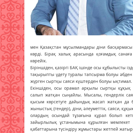
мен Қазақстан мұсылмандары діни басқармасы
көрді. Бірақ халық арасында қоғамдық санаға
көрейік.
Біріншіден, қазіргі БАҚ ішінде осы құбылысты 
тақырыпты үдету туралы тапсырма болуы әбден м
жүрген сыртқы саяси күштерден болуы ықтимал.
Екіншіден, осы орамал арқылы сыртқы құқық 
салып жатқан сыңайлы. Мысалы, гендерлік сая
қысым көрсетуге дайындық жасап жатқан да 
жыныстық (гендер), діни, әлеуметтік, саяси, құ
олардың осындай тұзағына құрал болып кетпе
зайырлылық ұстанымына құрылған мемлекет 
қабаттарына түсіндіру жұмыстары жетпей жатыр