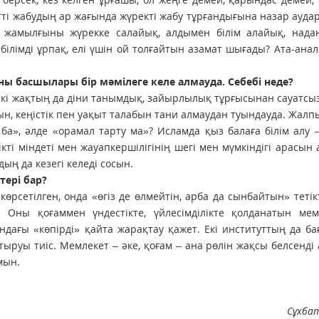
тті жабудың ар жағында жүректі жабу тұрғандығына назар ауд
 жамылғыны жүрекке салайық, алдымен білім алайық, нада
ілімді ұрпақ, елі үшін ой толғайтын азамат шығады? Ата-ана
рны басшылары бір мәмілеге келе алмауда. Себебі неде?
 екі жақтың да діни танымдық, зайырлылық тұрғысынан сауатс
рын, кеңістік пен уақыт талабын тани алмаудан туындауда. Жалп
з ба», әлде «орамал тарту ма»? Исламда қыз балаға білім алу 
кті міндеті мен жауапкершілігінің шегі мен мүмкіндігі арасын
дың да кезегі келеді сосын.
тері бар?
өрсетілген, онда «өгіз де өлмейтін, арба да сынбайтын» тетік
 Оны қоғаммен үндестікте, үйлесімділікте қолданатын мемл
дағы «көпірді» қайта жарақтау қажет. Екі институттың да б
тыруы тиіс. Мемлекет – әке, қоғам – ана рөлін жақсы белсенді 
мын.
Сұхба