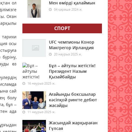
ықтан ол
Мен өмірді қалаймын
ілімізге
04 қараша 2024 ж.
Жұмыс берушілерге тағы да
сы. Оған
жаңа талаптар енгізіледі
л арқылы
07 тамыз 2026 ж.
71
СПОРТ
н тарихи
Қазақстандықтар Құрылтай
UFC чемпионы Конор
нция осы
сайлауынан жақсылық
Макгрегор Ирландия
стыруға
күтеді – қоғамдық пікір
20 наурыз 2025 ж.
 бүріну,
зерттеуі
ауды өз
Бұл – айтулы жетістік!
07 тамыз 2026 ж.
74
Президент Назым
Қызайбайды
улердің
Қазақстанда жалған көлік
16 наурыз 2025 ж.
 исламда
нөмірін сатып келген схема
бына сай
әшкере болды
Ағайынды боксшылар
тең болу
07 тамыз 2026 ж.
67
кәсіпқой рингте дебют
а, бұл –
жасайды
ктен ада
11 наурыз 2025 ж.
"Қазгидромет" демалыс
күндеріне арналған ауа
Жасындай жарқыраған
райы болжамын жариялады
ұрғыдан
Гүлсая
з келген