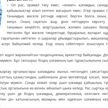
– Ол рас, орамал тағу емес, «хижап» қоғамдық санада
қайшылықтар алып келгені жасырын емес. Егер орамал т
танымдық мәселе ретінде көрініс берген болса, оның
жеңіл. Оның сауатын ашу, діни негіздерін көрсету
танымын кеңейтіп, ағартушылық жолмен шешкен бола
Негізінен бұл мәселе төңірегінде, бұқаралық ақпарат қ
 тарапынан көптеген іс-шаралар ұйымдастырылып, мақалала
 әсері байқалмай келеді. Енді оның себептерін анықтауға 
іздеп жүріп жариялайтын тенденциялық әрекеттер байқалады. Де
үмкін. Бұл тапсырыс біздің қоғамның ішкі тұрақтылығына сыз
қорғау орталықтары қоғамдағы жыныс негізіндегі саясаттар
саттың қазақстандық шаблонына діни мотивтерді қосып, жан
болуы мүмкін. Сонда хижап олар үшін қоғамда қайшылық ту
қықтық орталығына өз-өзінен айналып шыға келеді. Рас сыртқы к
у үшін де біздің қоғамдық, демократиялық келісімге негі
пен дін қатынасының мазмұны мен идеясын қоғамның кез
.