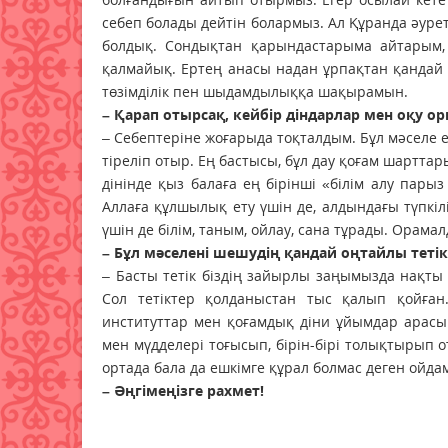
себеп болады дейтін болармыз. Ал Құранда әуре
болдық. Сондықтан қарындастарыма айтарым,
қалмайық. Ертең анасы надан ұрпақтан қандай б
төзімділік пен шыдамдылыққа шақырамын.
– Қарап отырсақ, кейбір діндарлар мен оқу о
– Себептеріне жоғарыда тоқталдым. Бұл мәселе
тіреліп отыр. Ең бастысы, бұл дау қоғам шартта
дінінде қыз балаға ең бірінші «білім алу пары
Аллаға құлшылық ету үшін де, алдындағы түпкілі
үшін де білім, таным, ойлау, сана тұрады. Орамал
– Бұл мәселені шешудің қандай оңтайлы тетік
– Басты тетік біздің зайырлы заңымызда нақты к
Сол тетіктер қолданыстан тыс қалып қойған.
институттар мен қоғамдық діни ұйымдар арасын
мен мүдделері тоғысып, бірін-бірі толықтырып о
ортада бала да ешкімге құрал болмас деген ойда
– Әңгімеңізге рахмет!