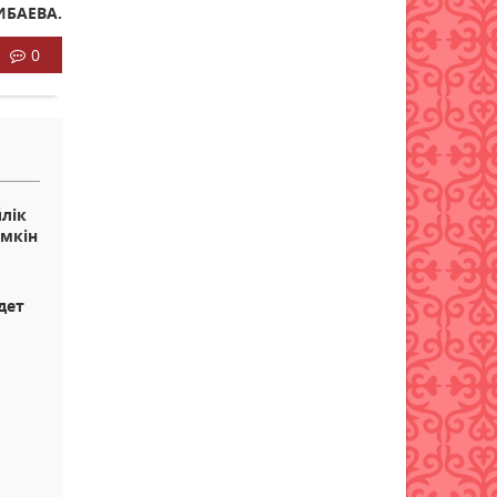
ИБАЕВА.
0
йлік
үмкін
дет