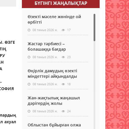
БҮГІНГI ЖАҢАЛЫҚТАР
Өзекті мәселе жөнінде ой
өрбітті
08 тамыз 2026 ж.
17
. ӨЗГЕ
Жастар тәрбиесі –
ТІҢ
болашаққа бағдар
РУ
08 тамыз 2026 ж.
23
АН
А
Өңірлік дамудың өзекті
міндеттері айқындалды
-
08 тамыз 2026 ж.
18
ОСОФИЯ
Жан-жақтылық жаңашыл
дәрігердің жолы
08 тамыз 2026 ж.
24
алардың
ұл ахуал
Облыстан бұйырған олжа