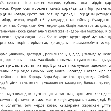
а?» сұрағы… Кез келген мәселе, құбылыс яки өмірдің қа
аса, Құран осы мәселеге қалай қарайды деп бір ұстаным, т
 ұғым, қағида, ереже, заң ретінде сұрайды. Егер ұғым ретінде 
ғамбар, хижап, құдай т.б. ұғымдарды таппайсың. Бұлардың
ур сияқты. Сондықтан бұл тенденция, біздің жас¬тарымызды, д
танымын» қоса қабат алып келіп жатқандарынан бейхабар. Кісі
ы келген қауға сақал шайх болып жүргендерге араб мұсылма
ларға осы көріністерімен-ақ қоғамдағы «исламофобия» ескер
мациялануы, дәстүрдің ревизиялануы, ділдің тілімденуі кел
ның орталығы – ана. Уахабилік таныммен тұмшаланған қызд
 де тұншықтырылып жатыр. Бұл кешегі коммунизм идеологияс
рқылы, егер үйде бауыры жоқ болса, босағадан аттап кіре 
 кейінге шегініп барады. Бара-бара жеті ата да қалады. Себебі,
ындай діни таныммен тұмшаланған қазақтың баласы, ертең
піл?
лі мұсылмандық түсінігі, діни танымы, ділі мен салт-дәст
змұнға, феноменге емес, мәнге көңіл аударатын халық еді. Ен
ын болыпты. Бұл жерде қазақ қыздарына жарасқан ұлтты
берсек, кез келген ұрғашы, ол жеңге демей, қарындас демей,