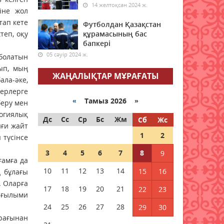
07 тамыз 2026 ж.
67
14 желтоқсан 2024 ж.
іне жол
тап кете
7 тамыздағы сауда
Футболдан Қазақстан
теп, оқу
қорытындысы: доллар
құрамасының бас
бағамы қайта өсті
бапкері
05 сәуір 2024 ж.
 болатын
07 тамыз 2026 ж.
64
ып, мың
ЖАҢАЛЫҚТАР МҰРАҒАТЫ
ала-әке,
Мектеп формасына қандай
талап қойылады?
ерлерге
Министрлік жауап берді
«
Тамыз 2026 »
беру мен
огиялық
07 тамыз 2026 ж.
72
Дс
Сс
Ср
Бс
Жм
Сб
Жс
иғи жайт
1
2
 түсінсе
1 қыркүйектен бастап
Қазақстанға көлік әкелу
3
4
5
6
7
8
9
талаптары қатаңдайды
ғамға да
10
07 тамыз 2026 ж.
11
12
13
68
14
15
16
ң бұлағы
. Оларға
17
18
19
20
21
22
23
Дәрігер анемияның
 ғылыми
жасырын белгілерін атады
24
25
26
27
28
29
30
рағынан
07 тамыз 2026 ж.
72