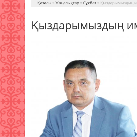
Қазалы
»
Жаңалықтар
»
Сұхбат
» Қыздарымыздың им
Қыздарымыздың им