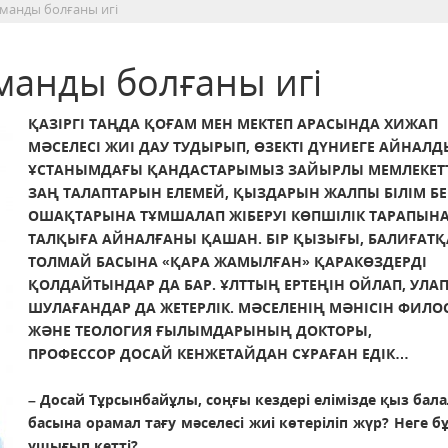
анды болғаны игі
анды болғаны игі
ҚАЗІРГІ ТАҢДА ҚОҒАМ МЕН МЕКТЕП АРАСЫНДА ХИЖАП
МӘСЕЛЕСІ ЖИІ ДАУ ТУДЫРЫП, ӨЗЕКТІ ДҮНИЕГЕ АЙНАЛДЫ
ҰСТАНЫМДАҒЫ ҚАНДАСТАРЫМЫЗ ЗАЙЫРЛЫ МЕМЛЕКЕТ
ЗАҢ ТАЛАПТАРЫН ЕЛЕМЕЙ, ҚЫЗДАРЫН ЖАЛПЫ БІЛІМ БЕ
ОШАҚТАРЫНА ТҰМШАЛАП ЖІБЕРУІ КӨПШІЛІК ТАРАПЫН
ТАЛҚЫҒА АЙНАЛҒАНЫ ҚАШАН. БІР ҚЫЗЫҒЫ, БАЛИҒАТҚ
ТОЛМАЙ БАСЫНА «ҚАРА ЖАМЫЛҒАН» ҚАРАКӨЗДЕРДІ
ҚОЛДАЙТЫНДАР ДА БАР. ҰЛТТЫҢ ЕРТЕҢІН ОЙЛАП, УЛАП
ШУЛАҒАНДАР ДА ЖЕТЕРЛІК. МӘСЕЛЕНІҢ МӘНІСІН ФИЛ
ЖӘНЕ ТЕОЛОГИЯ ҒЫЛЫМДАРЫНЫҢ ДОКТОРЫ,
ПРОФЕССОР ДОСАЙ КЕНЖЕТАЙДАН СҰРАҒАН ЕДІК…
– Досай Тұрсынбайұлы, соңғы кездері елімізде қыз бал
басына орамал тағу мәселесі жиі көтеріліп жүр? Неге б
ушығып кетті?