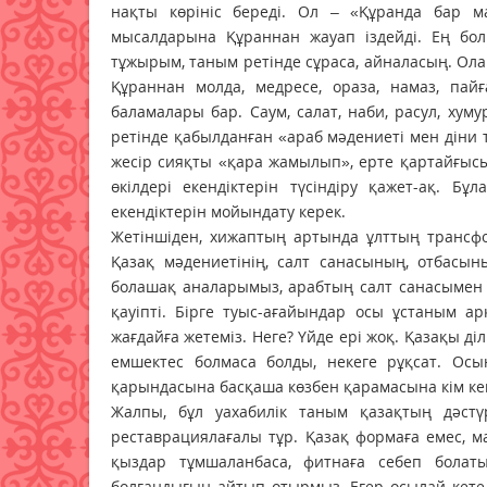
нақты көрініс береді. Ол – «Құранда бар м
мысалдарына Құраннан жауап іздейді. Ең болм
тұжырым, таным ретінде сұраса, айналасың. Олар
Құраннан молда, медресе, ораза, намаз, пай
баламалары бар. Саум, салат, наби, расул, хум
ретінде қабылданған «араб мәдениеті мен діни 
жесір сияқты «қара жамылып», ерте қартайғыс
өкілдері екендіктерін түсіндіру қажет-ақ. Бұ
екендіктерін мойындату керек.
Жетіншіден, хижаптың артында ұлттың трансфор
Қазақ мәдениетінің, салт санасының, отбасы
болашақ аналарымыз, арабтың салт санасымен
қауіпті. Бірге туыс-ағайындар осы ұстаным а
жағдайға жетеміз. Неге? Үйде ері жоқ. Қазақы діл
емшектес болмаса болды, некеге рұқсат. Ос
қарындасына басқаша көзбен қарамасына кім ке
Жалпы, бұл уахабилік таным қазақтың дәстүр
реставрациялағалы тұр. Қазақ формаға емес, ма
қыздар тұмшаланбаса, фитнаға себеп болат
болғандығын айтып отырмыз. Егер осылай кете 