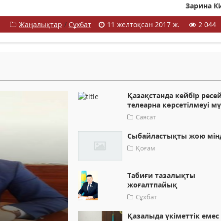
Зарина К
Жаңалықтар
/
Сұхбат
11 желтоқсан 2017 ж.
2 044
Қазақстанда кейбір ресе
телеарна көрсетілмеуі м
Саясат
Сыбайластықты жою мін
Қоғам
Табиғи тазалықты
жоғалтпайық
Сұхбат
Қазалыда үкіметтік емес