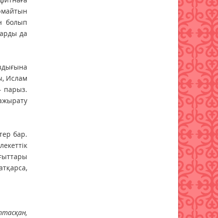
армайтын
н болып
ларды да
ыздығына
ы, Ислам
– парыз.
 ажырату
тер бар.
екеттік
ағыттары
атқарса,
ттасқан,