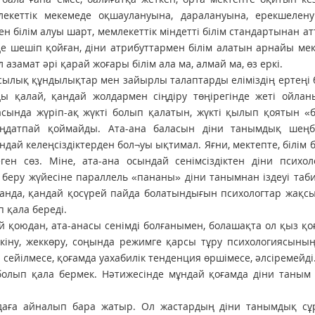
лекеттік мекемеде оқшаулануына, даралануына, ерекшелену
ен білім алуы шарт, мемлекеттік міндетті білім стандартынан ат
 шешіп қойған, діни атрибуттармен білім алатын арнайы мек
 азамат әрі қарай жоғары білім ала ма, алмай ма, өз еркі.
басылық құндылықтар мен зайырлы талаптарды еліміздің ертеңі
ы қалай, қандай жолдармен сіңдіру төңірегінде жеті ойлан
асында жүріп-ақ жүкті болып қалатын, жүкті қылып қоятын «б
аңдатпай қоймайды. Ата-ана баласын діни танымдық шеңб
ындай келеңсіздіктерден бол¬уы ықтимал. Яғни, мектепте, білім 
н сөз. Міне, ата-ана осындай сенімсіздіктен діни психол
м беру жүйесіне параллель «пананы» діни танымнан іздеуі таб
қанда, қандай қосүрей пайда болатындығын психологтар жақсы
п қала береді.
й қоюдан, ата-анасы сенімді болғанымен, болашақта ол қыз қо
 өкіну, жеккөру, соңында режимге қарсы тұру психологиясыны
 сейілмесе, қоғамда уахабилік тенденция өршімесе, әлсіремейді
болып қала бермек. Нәтижесінде мұндай қоғамда діни таным
одаға айналып бара жатыр. Ол жастардың діни танымдық сұ