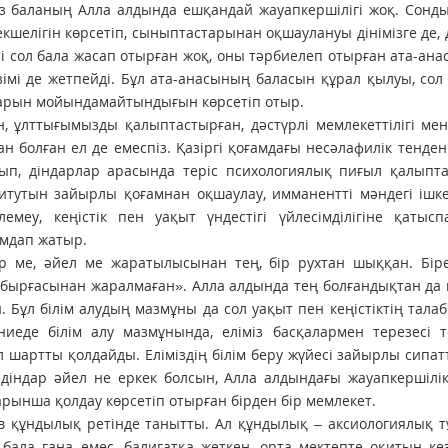
ыз баланың Алла алдында ешқандай жауапкершілігі жоқ. Сонд
шелігін көрсетіп, сыныптастарынан оқшаулануы дінімізге де, д
ті сол бала жасап отырған жоқ, оны тәрбиелеп отырған ата-ана
сезімі де жетпейді. Бұл ата-анасының баласын құрал қылуы, со
птарын мойындамайтындығын көрсетіп отыр.
, ұлттығымызды қалыптастырған, дәстүрлі мемлекеттілігі ме
ан болған ел де емеспіз. Қазіргі қоғамдағы несәлафилік тенде
п, діндарлар арасында теріс психологиялық пиғыл қалыпта
итутын зайырлы қоғамнан оқшаулау, имманентті мәндегі ішке
меу, кеңістік пен уақыт үндестігі үйлесімділігіне қатысп
омдап жатыр.
р ме, әйел ме жаратылысынан тең, бір рухтан шыққан. Біре
қабырғасынан жаралмаған». Алла алдында тең болғандықтан да
н. Бұл білім алудың мазмұны да сол уақыт пен кеңістіктің тала
ниеде білім алу мазмұнында, еліміз басқалармен терезесі 
 шартты қолдайды. Еліміздің білім беру жүйесі зайырлы сипатт
 діндар әйел не еркек болсын, Алла алдындағы жауапкершілі
барынша қолдау көрсетіп отырған бірден бір мемлекет.
 құндылық ретінде танытты. Ал құндылық – аксиологиялық т
 бала ғана емес, балиғатқа жеткен, орта мектепте оқитын ке