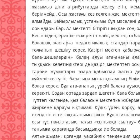
жасымыз діни атрибуттарды желеу етіп, мем
берілмейді. Осы жастағы кез келген жас, мектепт
алмайды. Зайырлылық ұстанымы бұл мәселені де
орындары бар. Ал мектепті бітіріп шыққан соң, ол
Бесіншіден, ерекше ескеретін жайт, мектеп, от
болашақ жастарға педагогикалық стандарттард
толғанып шешілу керек. Қазіргі мектеп қабырғ
бала-шешелердің» белең алуы ата-ананы ал
тыққысы келетіндіктері де қазіргі мектептегі ос
тәрбие жұмыстары өзара қабыспай жатыр деге
күйзеліске түсіп, баласына мына қоғамның білі
болса керек. Бұл ата-ананың үрейі балаға ауыс
керек-ті. Содан ортада зардап шегетін бала болы
Түптеп келгенде, қыз баласын мектепке жіберме
жиіркене қарауы ықтимал. Күдік, үрей, қорқу,
екендігін есте сақтағанымыз жөн. Бұл психология
осы тұс нағыз азық, нағыз «сыныққа сылтау» 
танымға қарағанда басымдыққа ие болады.
Алтыншыдан, қоғамда уахабилік тенденция м