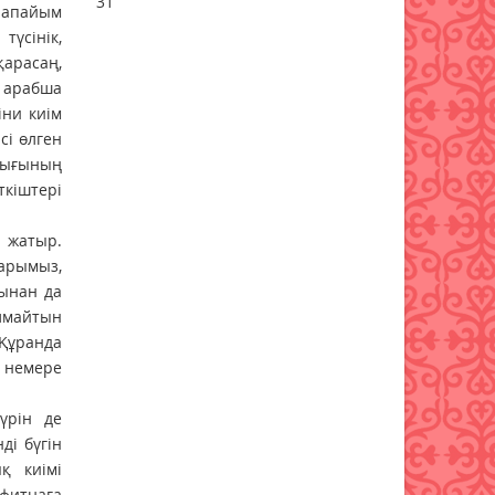
31
рапайым
үсінік,
Мемлекеттік білім гранты
иегерлерінің тізімі жария
қарасаң,
болды
 арабша
07 тамыз 2026 ж.
69
іни киім
сі өлген
Қазақстанда 589 дәрілік
ндығының
препараттың бағасы
ткіштері
төмендеді
07 тамыз 2026 ж.
72
е жатыр.
арымыз,
ынан да
алмайтын
 Құранда
 немере
үрін де
ді бүгін
қ киімі
 фитнаға