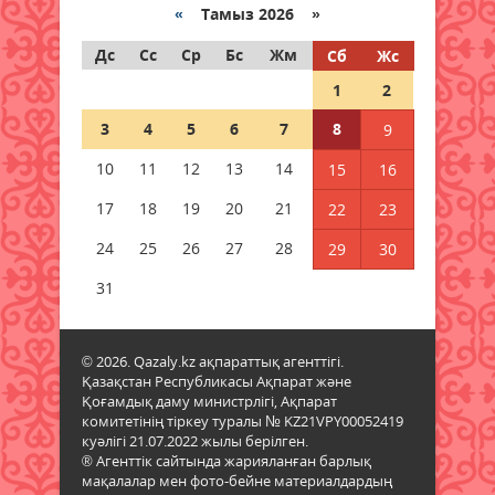
«
Тамыз 2026 »
Мәслихат сессиясында маңызды
Дс
Сс
Ср
Бс
Жм
Сб
Жс
мәселелер қаралды
1
2
08 тамыз 2026 ж.
69
3
4
5
6
7
8
9
Қызылордада 2026 жылы
10
11
12
13
14
15
16
құрылысқа 177 млрд теңге
бөлінді
17
18
19
20
21
22
23
08 тамыз 2026 ж.
70
24
25
26
27
28
29
30
Жамбылда жаңа флюорит
31
зауыты салынады
08 тамыз 2026 ж.
67
© 2026. Qazaly.kz ақпараттық агенттігі.
Қазақстан Республикасы Ақпарат және
Қазақстанның басым бөлігінде
Қоғамдық даму министрлігі, Ақпарат
жауын-шашынсыз ауа райы
комитетінің тіркеу туралы № KZ21VPY00052419
күтіледі
куәлігі 21.07.2022 жылы берілген.
08 тамыз 2026 ж.
72
® Агенттік сайтында жарияланған барлық
мақалалар мен фото-бейне материалдардың