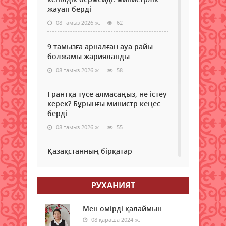
басқ
тол
жауап берді
елде
күтіп
әлд
08 тамыз 2026 ж.
62
тұр,
қалы
ауа
тәжі
темп
9 тамызға арналған ауа райы
Зейн
+42
болжамы жарияланды
жин
град
08 тамыз 2026 ж.
58
өзін
дейі
қарт
көтер
кезд
деп..
Грантқа түсе алмасаңыз, не істеу
әл-
керек? Бұрынғы министр кеңес
ауқа
берді
деңг
08 тамыз 2026 ж.
55
тіке
әсер
етет
Қазақстанның бірқатар
ұзақ
өңірлеріне аптап ыстық қайта
мерз
оралады - синоптиктер
қар
РУХАНИЯТ
08 тамыз 2026 ж.
58
капи
ретін
Елімізде бір тәулікте үш орман
Мен өмірді қалаймын
өрті тіркелді
08 қараша 2024 ж.