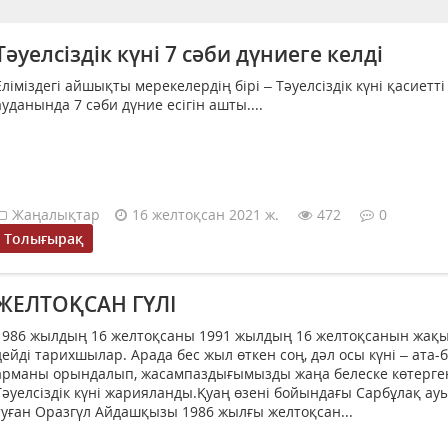
Тәуелсіздік күні 7 сәби дүниеге келді
Еліміздегі айшықты мерекелердің бірі – Тәуелсіздік күні қасиетт
ауданында 7 сәби дүние есігін ашты....
Жаңалықтар
16 желтоқсан 2021 ж.
472
0
Толығырақ
ЖЕЛТОҚСАН ГҮЛІ
1986 жылдың 16 желтоқсаны 1991 жылдың 16 желтоқсанын жақ
дейді тарихшылар. Арада бес жыл өткен соң, дәл осы күні – ата-
арманы орындалып, жасампаздығымызды жаңа белеске көтерге
Тәуелсіздік күні жарияланды.Қуаң өзені бойындағы Сарбұлақ а
туған Оразгүл Айдашқызы 1986 жылғы желтоқсан...