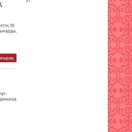
31
қ
Бұршақ, дауыл: Еліміздің 16
өңірінде дауылды ескерту
жарияланды
ктің 30
06 тамыз 2026 ж.
88
шығарды,
6 тамызға валюта бағамы
06 тамыз 2026 ж.
85
ығырақ
Синоптиктер Қазақстанның
екі қаласында ауа сапасы
нашарлауы мүмкін екенін
ескертті
06 тамыз 2026 ж.
85
нус-
лданысқа
Қазақстандықтар тамызда
ең жарқын жұлдыз жаууын
тамашалай алады
06 тамыз 2026 ж.
88