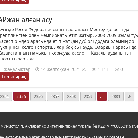
Айжан алған асу
Бүгінде Ресей Федерациясының астанасы Мәскеу қаласында
грэпплингтен әлем чемпионаты өтіп жатыр. 2008-2009 жылы ту
жасөспірімдер арасында өтіп жатқан дүбірлі додаға әлемнің әр
түкпірінен келген спортшылар бақ сынауда. Олардың арасында
Қазақстанның намысын қорғауда қасиетті Қазалы ауданының
спортшылары да...
Жаңалықтар
14 желтоқсан 2021 ж.
1 111
0
Толығырақ
2355
...
2354
2356
2357
2358
2359
2881
инистрлігі, Ақпарат комитетінің тіркеу туралы № KZ21VPY00052419 куә
мен фото-бейне материалдардың авторлық құқықтары қорғалған.