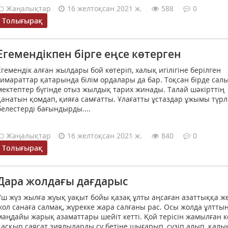
Жаңалықтар
16 желтоқсан 2021 ж.
588
0
Толығырақ
Егемендікпен бірге еңсе көтерген
Егемендік алған жылдары бой көтеріп, халық игілігіне берілген
ғимараттар қатарында білім ордалары да бар. Тоқсан бірде сал
мектептер бүгінде отыз жылдық тарих жинады. Талай шәкірттің
қанатын қомдап, қияға самғатты. Ұлағатты ұстаздар ұжымы түрл
белестерді бағындырды....
Жаңалықтар
16 желтоқсан 2021 ж.
840
0
Толығырақ
Дара жолдағы дағдарыс
Үш жүз жылға жуық уақыт бойы қазақ ұлты аңсаған азаттыққа ж
жол санаға салмақ, жүрекке жара салғаны рас. Осы жолда ұлтты
маңдайы жарық азаматтары шейіт кетті. Қой терісін жамылған к
қасқыр саясат зиялыларды су бетіне шығарып, сүзіп алып, қалы