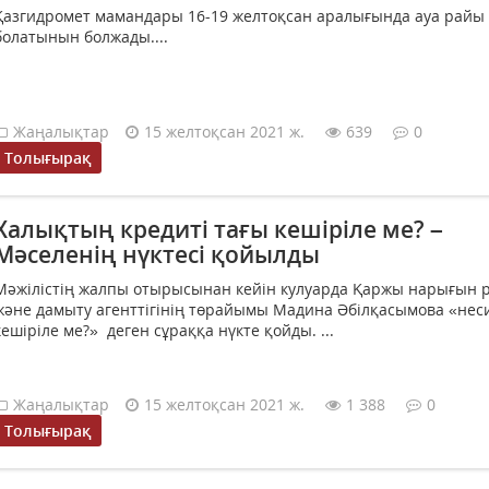
Қазгидромет мамандары 16-19 желтоқсан аралығында ауа райы
болатынын болжады....
Жаңалықтар
15 желтоқсан 2021 ж.
639
0
Толығырақ
Халықтың кредиті тағы кешіріле ме? –
Мәселенің нүктесі қойылды
Мәжілістің жалпы отырысынан кейін кулуарда Қаржы нарығын р
және дамыту агенттігінің төрайымы Мадина Әбілқасымова «нес
кешіріле ме?» деген сұраққа нүкте қойды. ...
Жаңалықтар
15 желтоқсан 2021 ж.
1 388
0
Толығырақ