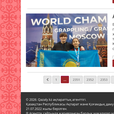
...
1
2351
2352
2353
© 2026. Qazaly.kz ақпараттық агенттігі.
Қазақстан Республикасы Ақпарат және Қоғамдық даму м
21.07.2022 жылы берілген.
® Агенттік сайтында жарияланған барлық мақалалар 