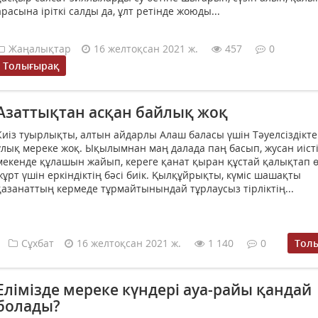
арасына іріткі салды да, ұлт ретінде жоюды...
Жаңалықтар
16 желтоқсан 2021 ж.
457
0
Толығырақ
Азаттықтан асқан байлық жоқ
Киіз туырлықты, алтын айдарлы Алаш баласы үшін Тәуелсіздікт
ұлық мереке жоқ. Ықылымнан маң далада паң басып, жусан иіст
мекенде құлашын жайып, кереге қанат қыран құстай қалықтап 
жұрт үшін еркіндіктің бәсі биік. Қылқұйрықты, күміс шашақты
қазанаттың кермеде тұрмайтынындай тұрлаусыз тірліктің...
Сұхбат
16 желтоқсан 2021 ж.
1 140
0
Тол
Елімізде мереке күндері ауа-райы қандай
болады?