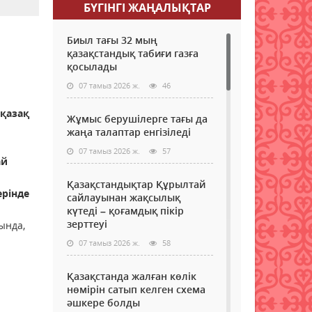
БҮГІНГI ЖАҢАЛЫҚТАР
Биыл тағы 32 мың
қазақстандық табиғи газға
қосылады
07 тамыз 2026 ж.
46
қазақ
Жұмыс берушілерге тағы да
жаңа талаптар енгізіледі
07 тамыз 2026 ж.
57
ай
Қазақстандықтар Құрылтай
ерінде
сайлауынан жақсылық
күтеді – қоғамдық пікір
зерттеуі
сында,
07 тамыз 2026 ж.
58
Қазақстанда жалған көлік
нөмірін сатып келген схема
әшкере болды