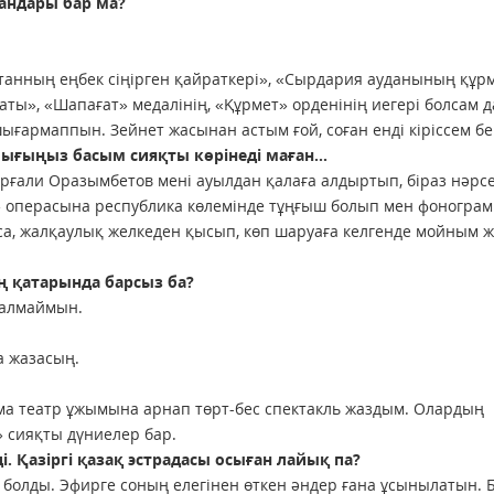
андары бар ма?
танның ең­бек сіңірген қайраткері», «Сырдария ауданының құрм
ы», «Шапағат» медалінің, «Құрмет» ордені­нің иегері болсам д
шығармаппын. Зейнет жасынан астым ғой, соған енді кіріссем бе
ығыңыз басым сияқты көрінеді маған...
Ерғали Оразымбетов мені ауылдан қалаға алдыртып, біраз нәрс
к» операсына республика көлемінде тұңғыш болып мен фоногра
а, жалқаулық желкеден қысып, көп шаруаға келгенде мойным 
ң қатарында барсыз ба?
 алмаймын.
а жазасың.
а театр ұжымына арнап төрт-бес спектакль жаздым. Олардың
 сияқты дүниелер бар.
. Қазіргі қазақ эстрадасы осыған лайық па?
ен болды. Эфирге соның елегінен өткен әндер ғана ұсынылатын. 