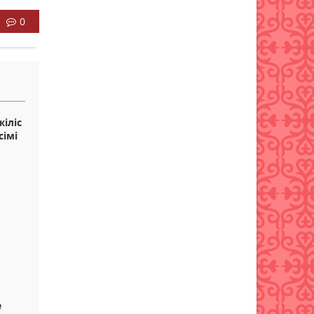
Қазақстанда туризмді
0
мемлекеттік қолдау тетіктері
жетілдірілуде
07 тамыз 2026 ж.
65
іліс
сімі
е