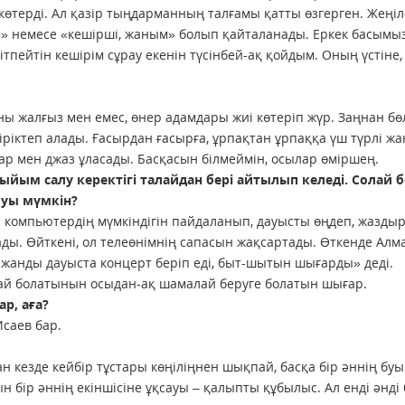
 көтерді. Ал қазір тыңдарманның талғамы қатты өзгерген. Жеңіл
үнім» немесе «кешірші, жаным» болып қайталанады. Еркек басымы
ітпейтін кешірім сұрау екенін түсінбей-ақ қойдым. Оның үстіне,
ы жалғыз мен емес, өнер адамдары жиі көтеріп жүр. Заңнан бө
іріктеп алады. Ғасырдан ғасырға, ұрпақтан ұрпаққа үш түрлі жа
 мен джаз ұласады. Басқасын білмеймін, осылар өміршең.
ыйым салу керектігі талайдан бері айтылып келеді. Солай 
луы мүмкін?
а компьютердің мүмкіндігін пайдаланып, дауысты өңдеп, жазды
ды. Өйткені, ол телеөнімнің сапасын жақсартады. Өткенде Алм
«жанды дауыста концерт беріп еді, быт-шытын шығарды» деді.
ай болатынын осыдан-ақ шамалай беруге болатын шығар.
р, аға?
Исаев бар.
ан кезде кейбір тұстары көңіліңнен шықпай, басқа бір әннің бу
ын бір әннің екіншісіне ұқсауы – қалыпты құбылыс. Ал енді әнді 