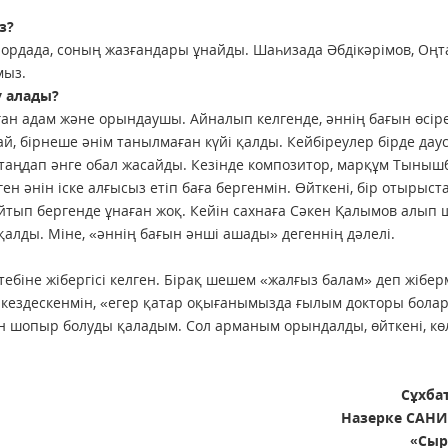
з?
ордада, соның жазғандары ұнайды. Шаһизада Әбдікәрімов, Оңт
мыз.
у алады?
зған адам және орындаушы. Айналып келгенде, әннің бағын өсіре
й, бірнеше әнім танылмаған күйі қалды. Кейбіреулер бірде дау
 таңдап әнге обал жасайды. Кезінде композитор, марқұм Тыныш
 әнін іске алғысыз етіп баға бергенмін. Өйткені, бір отырыст
йтып бергенде ұнаған жоқ. Кейін сахнаға Сәкен Қалымов алып
алды. Міне, «әннің бағын әнші ашады» дегеннің дәлелі.
ебіне жібергісі келген. Бірақ шешем «жалғыз балам» деп жібе
кездескенмін, «егер қатар оқығанымызда ғылым докторы болар
н шопыр болуды қаладым. Сол арманым орындалды, өйткені, көл
Сұхба
Назерке САН
«Сыр