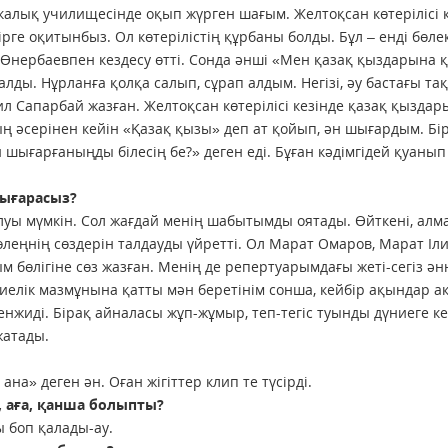
алық училищесінде оқып жүрген шағым. Желтоқсан көтерілісі 
ге оқитынбыз. Ол көтерілістің құрбаны болды. Бұл – енді бөлек
Өнербаевпен кездесу өтті. Сонда әнші «Мен қазақ қыздарына 
алды. Нұрланға қолқа салып, сұрап алдым. Негізі, әу бастағы т
ил Сапарбай жазған. Желтоқсан көтерілісі кезінде қазақ қызда
ың әсерінен кейін «Қазақ қызы» деп ат қойып, ән шығардым. Бі
шығарғаныңды білесің бе?» деген еді. Бұған кәдімгідей қуанып
шығарасыз?
алуы мүмкін. Сол жағдай менің шабытымды оятады. Өйткені, ал
леңнің сөздерін талдауды үйретті. Ол Марат Омаров, Марат Іл
м бөлігіне сөз жазған. Менің де репертуарымдағы жеті-сегіз ән
рбиелік мазмұнына қатты мән беретінім сонша, кейбір ақындар а
енжиді. Бірақ айналасы жұп-жұмыр, теп-тегіс туынды дүниеге ке
жатады.
на» деген ән. Оған жігіттер клип те түсірді.
, аға, қанша болыпты?
 боп қалады-ау.