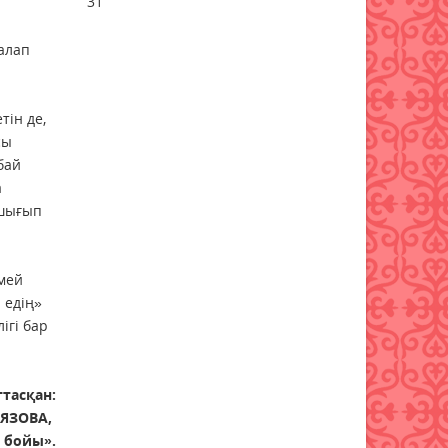
31
жиектастар мен гранит
әкелуге тыйым салынды:
алап
тізбе нақтыланды
07 тамыз 2026 ж.
57
тін де,
Қазақстанға Ираннан +41°С-
сы
қа дейінгі аптап ыстық
бай
келеді
а
07 тамыз 2026 ж.
55
 шығып
«Дауыс беру учаскесін қалай
табуға болады?»
рмей
07 тамыз 2026 ж.
62
 едің»
ігі бар
Қазақстанда есту
аппараттарымен
қамтамасыз ету тәртібі
ттасқан:
өзгерді
ИЯЗОВА,
07 тамыз 2026 ж.
64
 бойы».