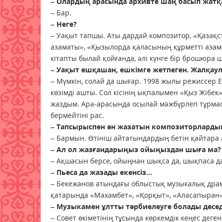
– Олардың арасында архивте шаң басып жатқ
– Бар.
– Неге?
– Уақыт тапшы. Аты дардай композитор, «Қазақс
азаматы», «Қызылорда қаласының құрметті азамат
кітапты былай қойғанда, әлі күнге бір брошюра 
– Уақыт ешқашан, ешкімге жетпеген. Жалқаул
– Мүмкін, солай да шығар. 1998 жылы режиссер 
көзімді ашты. Сол кісінің ықпалымен «Қыз Жібе
жаздым. Ара-арасында осылай мәжбүрлеп тұрмас
бермейтіні рас.
– Тапсырыспен ән жазатын компо­зиторларды
– Бармын. Өтініш айтатындардың бетін қайтара
– Ал ол жазғандарыңыз ойыңыз­дан шыға ма?
– Ақшасын берсе, ойыңнан шықса да, шықпаса д
– Пьеса да жазады екенсіз...
– Бекежанов атындағы облыстық музыкалық драм
қатарында «Махамбет», «Қорқыт», «Аласапыран»
– Музыкамен ұлтты тәрбиелеуге болады деседі
– Совет өкіметінің тұсында көркем­дік кеңес дег