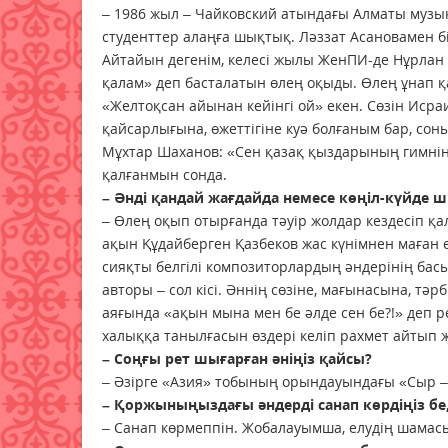
– 1986 жыл – Чайковский атындағы Алматы музык
студенттер алаңға шықтық. Ләззат Асановамен бір
Айтайын дегенім, келесі жылы ЖенПИ-де Нұрлан 
қалам» деп бас­талатын өлең оқыды. Өлең ұнап қ
«Желтоқсан айынан кейінгі ой» екен. Сөзін Исра
қайсарлығына, өжеттігіне куә болғаным бар, сон
Мұхтар Шаханов: «Сен қазақ қыздарының гимнін 
қалғанмын сонда.
– Әнді қандай жағдайда немесе көңіл-күйде 
– Өлең оқып отырғанда тәуір жолдар кездесіп қ
ақын Құдайберген Қазбеков жас күнімнен маған ө
сияқты белгілі композиторлардың әндерінің басы
авторы – сол кісі. Әннің сөзіне, мағынасына, тә
аяғында «ақын мына мен бе әлде сен бе?!» деп р
халыққа танылғасын өздері келіп рахмет айтып 
– Соңғы рет шығарған әніңіз қайсы?
– Әзірге «Азия» тобының орын­дауын­дағы «Сыр – а
– Қоржыныңыздағы әндерді санап көрдіңіз бе
– Санап көрмеппін. Жобалауымша, елудің шамасы