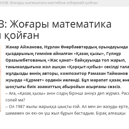
НОВ: Жоғары математика мектебіне жібермей қойған
: Жоғары математика
й қойған
Жанар Айжанова, Нұрлан Өнер­баевтардың орындауында 
қыз­дарының гимніне айналған «Қазақ қызы», Гүлнұр
Оразымбетованың «Жас қанат» байқауында топ жарып,
танымалдығына жол ашқан «Қорқыт-қобыз» секілді тал
жұлдызды әннің авторы, композитор Рамазан ­Тайманов
жуырда «Құрмет» орденін иеленді. Бұл марапат қазақ өн
шоқтығы биік
азаматтың абыройын асырғаны сөзсіз.
– Аға, «Қазақ қызы» әнін сіздің бірінші әніңіз деп жүрміз. Ра
солай ма?
– Ол 1987 жылы жарыққа шықты ғой. Ал мен ән жазуды ерте,
шамамен он екі-он үш жыл бұрын бастадым. Бірақ алғашқы