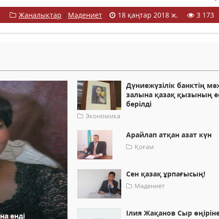
Жаңалықтар
/
Мәдениет
18 қаңтар 2018 ж.
3 173
Дүниежүзілік банктің мәж
залына қазақ қызының е
берілді
Экономика
Арайлап атқан азат күн
Қоғам
Сен қазақ ұрпағысың!
Мәдениет
Ілия Жақанов Сыр өңірін
на енді