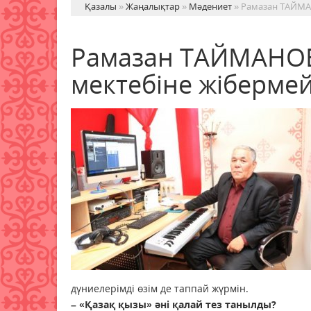
Қазалы
»
Жаңалықтар
»
Мәдениет
» Рамазан ТАЙМА
Рамазан ТАЙМАНОВ
мектебіне жіберме
дүниелерімді өзім де таппай жүрмін.
– «Қазақ қызы» әні қалай тез танылды?