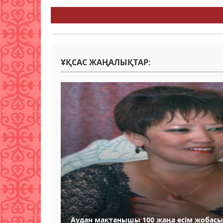
ҰҚСАС ЖАҢАЛЫҚТАР:
Аудан мақтанышы 100 жаңа есім жобасы