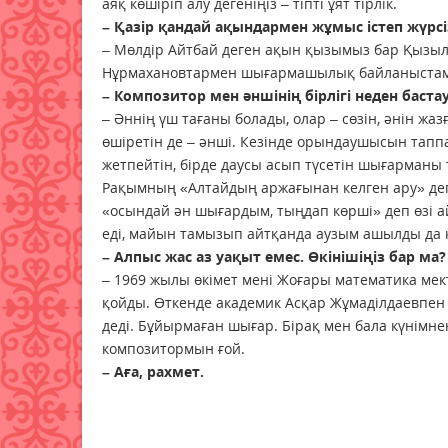
аяқ көшіріп алу дегеніңіз – тіпті ұят тірлік.
– Қазір қандай ақындармен жұмыс істеп жүрсі
– Мөлдір Айтбай деген ақын қызымыз бар Қызыл
Нұрмахановтармен шығар­машылық байланыста
– Композитор мен әншінің бірлігі неден баста
– Әннің үш тағаны болады, олар – сөзін, әнін жа
өшіретін де – әнші. Кезінде орындаушысын таппа
жетпейтін, бірде даусы асып түсетін шығарманы
Рақымның «Алтайдың аржағынан келген ару» деген
«осындай ән шығардым, тыңдап көрші» деп өзі а
еді, майын тамызып айтқанда аузым ашылды да қ
– Алпыс жас аз уақыт емес. Өкінішіңіз бар ма?
– 1969 жылы өкімет мені Жоғары математика мект
қойды. Өткенде академик Асқар Жұмаділдаевпен 
деді. Бұйырмаған шығар. Бірақ мен бала күнімне
композитормын ғой.
– Аға, рахмет.