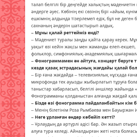
талап белгілі бір деңгейде халық­тың мәдениетін
әндерге әуес. Көбінің екі сөзінің бірі «айым, к
ешкімнің алдында тізерлемеп едік, бұл не деген б
сахнаның әндерін шатастырып алдық.
– Мұны қалай реттейміз енді?
– Мәдениет туралы заңды қайта қарау керек. Мұн
уақыт өзі кейін жақсы мен жаманды елеп-екшеп, 
фольклор, симфониялық-академиялық шығармалар
– Фонограммамен ән айтуға, концерт беруге т
кезде қазақ эстрадасының жағдайы қалай бо
– Бір ғана жағдайда – телевизиялық нұсқада ған
микрофонда тек ауызды жыбырлатып тұруға бола
таныстар хабарласып, белгілі әншілер жайында 
Фонограмманы қолданыстан ал­ғанда жағдай қал
– Бізде өзі фонограмма пайдаланбайтын кім ба
– Менің білетінім Роза Рымбаева мен Бауыржан 
– Неге ұрланған әндер көбейіп кетті?
– Ұрлаудың да әртүрлі әдісі бар. Ән жазып отырғ
алуға тура келеді. Айналдырған жеті нота болғас