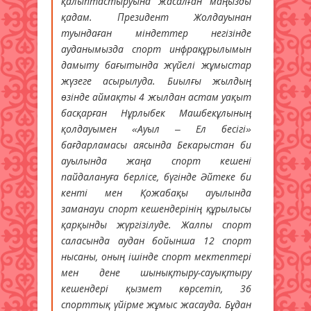
қалыптастыруына жасалған маңызды
қадам. Президент Жолдауынан
туындаған міндеттер негізінде
ауданымызда спорт инфрақұрылымын
дамыту бағытында жүйелі жұмыстар
жүзеге асырылуда. Биылғы жылдың
өзінде аймақты 4 жылдан астам уақыт
басқарған Нұрлыбек Машбекұлының
қолдауымен «Ауыл – Ел бесігі»
бағдарламасы аясында Бекарыстан би
ауылында жаңа спорт кешені
пайдалануға берлісе, бүгінде Әйтеке би
кенті мен Қожабақы ауылында
заманауи спорт кешендерінің құрылысы
қарқынды жүргізілуде. Жалпы спорт
саласында аудан бойынша 12 спорт
нысаны, оның ішінде спорт мектептері
мен дене шынықтыру-сауықтыру
кешендері қызмет көрсетіп, 36
спорттық үйірме жұмыс жасауда. Бұдан