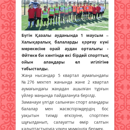
Бүгін Қазалы ауданында 1 маусым –
Халықаралық балаларды қорғау күні
мерекесіне орай аудан орталығы -
Әйтеке би кентінде екі бірдей спорттық
ойын алаңдары ел игілігіне
табысталды.
Жаңа нысандар 5 квартал аумағындағы
№276 мектеп жанында және 2 квартал
аумағындағы жаңадан ашылған тұрғын
үйлер маңында пайдалануға берілді.
Заманауи үлгіде салынған спорт алаңдары
балалар мен жасөспірімдердің бос
уақытын тиімді өткізуіне, спортпен
шұғылданып, салауатты өмір салтын
қалыптастыруға үлкен мүмкіндік бермек.