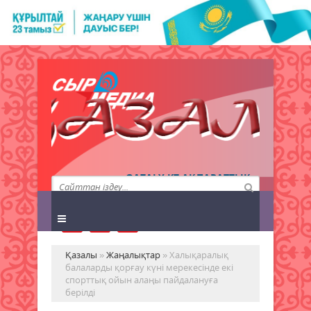
QAZALY.KZ АҚПАРАТТЫҚ
АГЕНТТІГІ
Қазалы
»
Жаңалықтар
» Халықаралық
балаларды қорғау күні мерекесінде екі
спорттық ойын алаңы пайдалануға
берілді