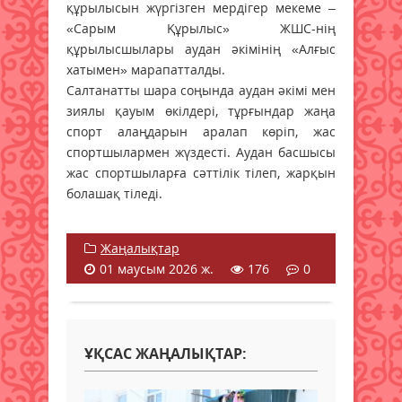
құрылысын жүргізген мердігер мекеме –
«Cарым Құрылыс» ЖШС-нің
құрылысшылары аудан әкімінің «Алғыс
хатымен» марапатталды.
Салтанатты шара соңында аудан әкімі мен
зиялы қауым өкілдері, тұрғындар жаңа
спорт алаңдарын аралап көріп, жас
спортшылармен жүздесті. Аудан басшысы
жас спортшыларға сәттілік тілеп, жарқын
болашақ тіледі.
Жаңалықтар
01 маусым 2026 ж.
176
0
ҰҚСАС ЖАҢАЛЫҚТАР: