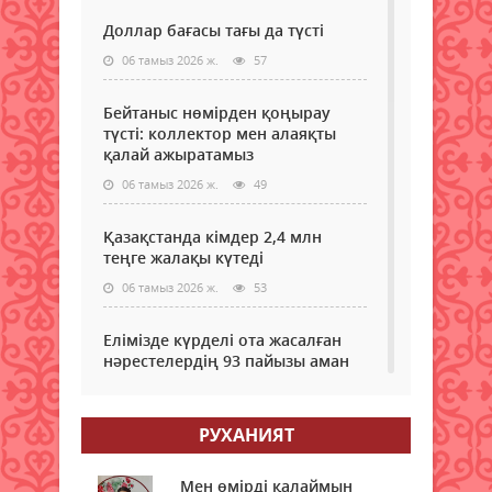
Доллар бағасы тағы да түсті
06 тамыз 2026 ж.
57
Бейтаныс нөмірден қоңырау
түсті: коллектор мен алаяқты
қалай ажыратамыз
06 тамыз 2026 ж.
49
Қазақстанда кімдер 2,4 млн
теңге жалақы күтеді
06 тамыз 2026 ж.
53
Елімізде күрделі ота жасалған
нәрестелердің 93 пайызы аман
қалып жатыр – ДСМ
06 тамыз 2026 ж.
50
РУХАНИЯТ
Еріктілер еңбегі бағаланады:
ЖОО-ға қабылдауда ескеріледі
Мен өмірді қалаймын