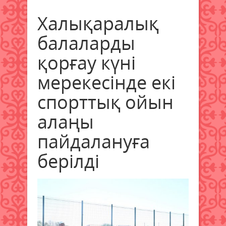
Халықаралық
балаларды
қорғау күні
мерекесінде екі
спорттық ойын
алаңы
пайдалануға
берілді