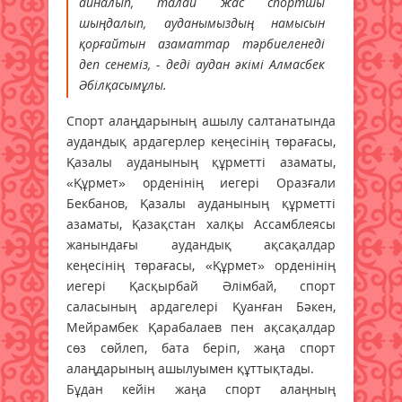
айналып, талай жас спортшы
шыңдалып, ауданымыздың намысын
қорғайтын азаматтар тәрбиеленеді
деп сенеміз, - деді аудан әкімі Алмасбек
Әбілқасымұлы.
Спорт алаңдарының ашылу салтанатында
аудандық ардагерлер кеңесінің төрағасы,
Қазалы ауданының құрметті азаматы,
«Құрмет» орденінің иегері Оразғали
Бекбанов, Қазалы ауданының құрметті
азаматы, Қазақстан халқы Ассамблеясы
жанындағы аудандық ақсақалдар
кеңесінің төрағасы, «Құрмет» орденінің
иегері Қасқырбай Әлімбай, спорт
саласының ардагелері Қуанған Бәкен,
Мейрамбек Қарабалаев пен ақсақалдар
сөз сөйлеп, бата беріп, жаңа спорт
алаңдарының ашылуымен құттықтады.
Бұдан кейін жаңа спорт алаңның