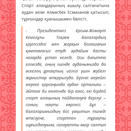
Спорт алаңдарының ашылу салтанатына
аудан әкімі Алмасбек Есмаханов қатысып,
тұрғындар қуанышымен бөлісті.
- Президентіміз Қасым-Жомарт
Кемелұлы Тоқаев -балалардың
қауіпсіздігі мен жарқын болашағын
қамтамасыз етуді әрдайым басты
назарда ұстап келеді. Осы бағытта
елімізде, оның ішінде ауданымызда да
өскелең ұрпақтың игілігі үшін жүйелі
жұмыстар атқарылуда. Бүгінгі мерейлі
мереке қарсаңында аудан орталығы –
Әйтеке би кентінде бір емес, екі бірдей
спорт алаңының пайдалануға берілуі –
соның нақты көрінісі. Бұл –
балаларымыздың бос уақытын тиімді
өткізуіне, спортпен тұрақты
шұғылдануына, салауатты өмір салтын