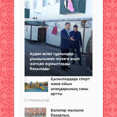
Аудан әкімі тұрғындар
ұсынысымен жүзеге асып
жатқан жұмыстарды
бақылады
Қызылордада спорт
және ойын
алаңдарының саны
артты
Жаңалықтар
Балалар жылына
базарлық