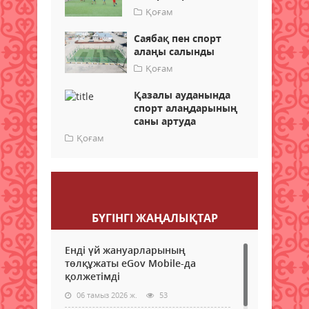
Қоғам
Саябақ пен спорт
алаңы салынды
Қоғам
Қазалы ауданында
спорт алаңдарының
саны артуда
Қоғам
Пікір қалдыру
БҮГІНГI ЖАҢАЛЫҚТАР
Енді үй жануарларының
төлқұжаты eGov Mobile-да
қолжетімді
06 тамыз 2026 ж.
53