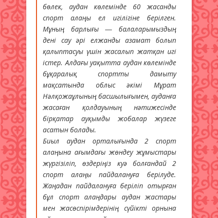
бөлек, аудан көлемінде 60 жасанды
спорт алаңы ел игілігіне берілген.
Мұның барлығы — балаларымыздың
дені сау әрі елжанды азамат болып
қалыптасуы үшін жасалып жатқан игі
істер. Алдағы уақытта аудан көлемінде
бұқаралық спортты дамыту
мақсатында облыс әкімі Мұрат
Нәлқожаұлының басшылығымен, ауданға
жасаған қолдауының нәтижесінде
бірқатар ауқымды жобалар жүзеге
асатын болады.
Биыл аудан орталығында 2 спорт
алаңына ағымдағы жөндеу жұмыстары
жүргізіліп, өздеріңіз куә болғандай 2
спорт алаңы пайдалануға берілуде.
Жаңадан пайдалануға беріліп отырған
бұл спорт алаңдары аудан жастары
мен жасөспірімдерінің сүйікті орнына