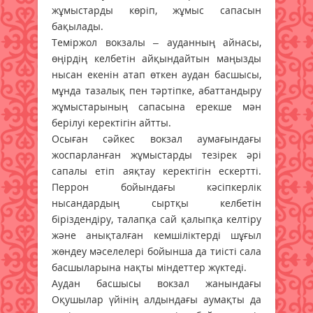
жұмыстарды көріп, жұмыс сапасын
бақылады.
Теміржол вокзалы – ауданның айнасы,
өңірдің келбетін айқындайтын маңызды
нысан екенін атап өткен аудан басшысы,
мұнда тазалық пен тәртіпке, абаттандыру
жұмыстарының сапасына ерекше мән
берілуі керектігін айтты.
Осыған сәйкес вокзал аумағындағы
жоспарланған жұмыстарды тезірек әрі
сапалы етіп аяқтау керектігін ескертті.
Перрон бойындағы кәсіпкерлік
нысандардың сыртқы келбетін
біріздендіру, талапқа сай қалыпқа келтіру
және анықталған кемшіліктерді шұғыл
жөндеу мәселелері бойынша да тиісті сала
басшыларына нақты міндеттер жүктеді.
Аудан басшысы вокзал жанындағы
Оқушылар үйінің алдындағы аумақты да