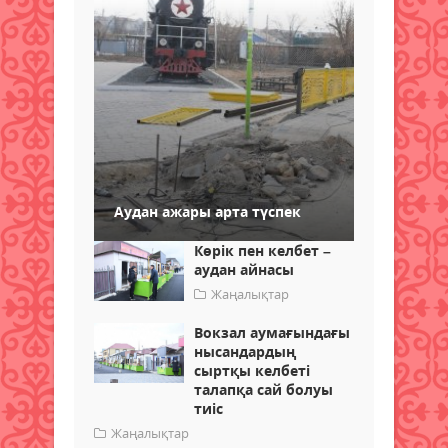
Аудан ажары арта түспек
Көрік пен келбет –
аудан айнасы
Жаңалықтар
Вокзал аумағындағы
нысандардың
сыртқы келбеті
талапқа сай болуы
тиіс
Жаңалықтар