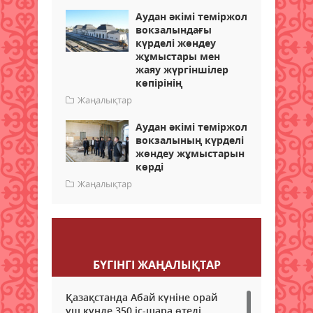
Аудан әкімі теміржол
вокзалындағы
күрделі жөндеу
жұмыстары мен
жаяу жүргіншілер
көпірінің
Жаңалықтар
Аудан әкімі теміржол
вокзалының күрделі
жөндеу жұмыстарын
көрді
Жаңалықтар
Пікір қалдыру
БҮГІНГI ЖАҢАЛЫҚТАР
Қазақстанда Абай күніне орай
үш күнде 350 іс-шара өтеді