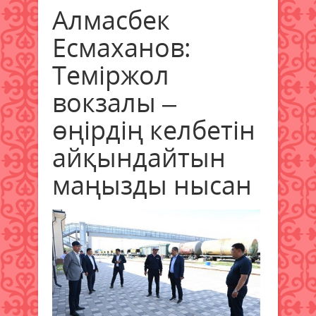
Алмасбек
Есмаханов:
Теміржол
вокзалы –
өңірдің келбетін
айқындайтын
маңызды нысан