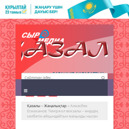
QAZALY.KZ АҚПАРАТТЫҚ
АГЕНТТІГІ
Қазалы
»
Жаңалықтар
» Алмасбек
Есмаханов: Теміржол вокзалы – өңірдің
келбетін айқындайтын маңызды нысан