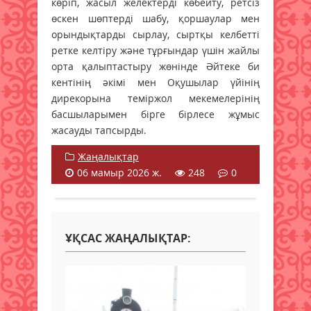
көріп, жасыл желектерді көбейту, ретсіз
өскен шөптерді шабу, қоршаулар мен
орындықтарды сырлау, сыртқы келбетті
ретке келтіру және тұрғындар үшін жайлы
орта қалыптастыру жөнінде Әйтеке би
кентінің әкімі мен Оқушылар үйінің
дирекорына теміржол мекемелерінің
басшыларымен бірге бірлесе жұмыс
жасауды тапсырды.
Жаңалықтар
06 мамыр 2026 ж.
248
0
ҰҚСАС ЖАҢАЛЫҚТАР: