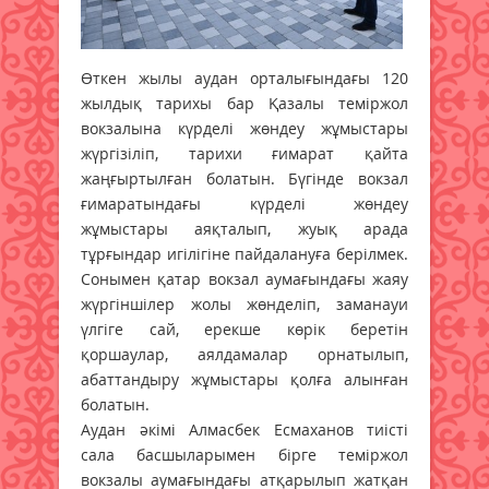
Өткен жылы аудан орталығындағы 120
жылдық тарихы бар Қазалы теміржол
вокзалына күрделі жөндеу жұмыстары
жүргізіліп, тарихи ғимарат қайта
жаңғыртылған болатын. Бүгінде вокзал
ғимаратындағы күрделі жөндеу
жұмыстары аяқталып, жуық арада
тұрғындар игілігіне пайдалануға берілмек.
Сонымен қатар вокзал аумағындағы жаяу
жүргіншілер жолы жөнделіп, заманауи
үлгіге сай, ерекше көрік беретін
қоршаулар, аялдамалар орнатылып,
абаттандыру жұмыстары қолға алынған
болатын.
Аудан әкімі Алмасбек Есмаханов тиісті
сала басшыларымен бірге теміржол
вокзалы аумағындағы атқарылып жатқан