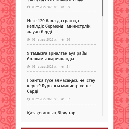
08 тамыз 2026 ж.
29
Неге 120 балл да грантқа
кепілдік бермейді: министрлік
жауап берді
08 тамыз 2026 ж.
36
9 тамызға арналған ауа райы
болжамы жарияланды
08 тамыз 2026 ж.
31
Грантқа түсе алмасаңыз, не істеу
керек? Бұрынғы министр кеңес
берді
08 тамыз 2026 ж.
37
Қазақстанның бірқатар
өңірлеріне аптап ыстық қайта
оралады - синоптиктер