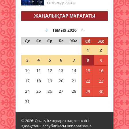
05 сәуір 2024 ж.
Халықаралық Жастар күніне
арналған апталық іс-шаралар
ЖАҢАЛЫҚТАР МҰРАҒАТЫ
өтуде
08 тамыз 2026 ж.
72
«
Тамыз 2026 »
Мәслихат сессиясында маңызды
Дс
Сс
Ср
Бс
Жм
Сб
Жс
мәселелер қаралды
1
2
08 тамыз 2026 ж.
66
3
4
5
6
7
8
9
Қызылордада 2026 жылы
10
11
12
13
14
15
16
құрылысқа 177 млрд теңге
бөлінді
17
18
19
20
21
22
23
08 тамыз 2026 ж.
67
24
25
26
27
28
29
30
Жамбылда жаңа флюорит
31
зауыты салынады
08 тамыз 2026 ж.
64
© 2026. Qazaly.kz ақпараттық агенттігі.
Қазақстан Республикасы Ақпарат және
Қазақстанның басым бөлігінде