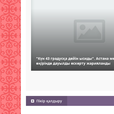
"Күн 43 градусқа дейін ысиды". Астана ме
өңірінде дауылды ескерту жарияланды
Пікір қалдыру