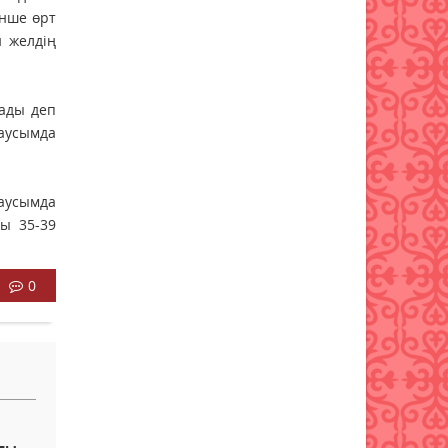
енше өрт
н желдің
ады деп
маусымда
маусымда
ы 35-39
0
а