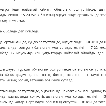
үстігінде найзағай ойнап, облыстың солтүстігінде, шығ
ғады, екпіні - 15-20 м/с. Облыстың оңтүстігінде, орталығында жо
қаупі күтіледі.
ық болады деп күтіледі.
, орталығында, күндіз солтүстігінде, оңтүстігінде, шығысында 
алығында солтүстік-батыстан жел соғады, екпіні - 17-22 м/с
өбеде 17 маусымда кей уақыттарда найзағай ойнайды деп кү
ды дауыл тұрады, облыстың солтүстігінде батыстан оңтүстікк
діз 40-44 градус қатты ыстық болып, төтенше өрт қаупі са
ты ыстық болып, төтенше өрт қаупі күтіледі.
ысында, солтүстігінде, оңтүстігінде найзағай ойнап, бұршақ тү
інде, шығысында солтүстік-шығыстан жел соғады, екпіні - 15
ғысында жоғары өрт қаупі, облыстың оңтүстік-шығысында төт