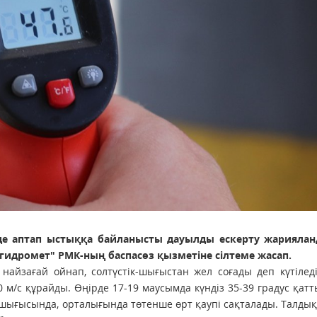
нде аптап ыстыққа байланысты дауылды ескерту жариялан
гидромет" РМК-ның баспасөз қызметіне сілтеме жасап.
айзағай ойнап, солтүстік-шығыстан жел соғады деп күтіледі
 м/с құрайды. Өңірде 17-19 маусымда күндіз 35-39 градус қат
 шығысында, орталығында төтенше өрт қаупі сақталады. Талды