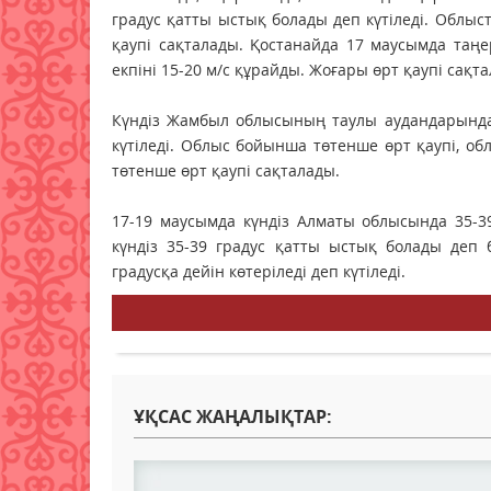
градус қатты ыстық болады деп күтіледі. Облыст
қаупі сақталады. Қостанайда 17 маусымда таңе
екпіні 15-20 м/с құрайды. Жоғары өрт қаупі сақт
Күндіз Жамбыл облысының таулы аудандарында
күтіледі. Облыс бойынша төтенше өрт қаупі, о
төтенше өрт қаупі сақталады.
17-19 маусымда күндіз Алматы облысында 35-3
күндіз 35-39 градус қатты ыстық болады деп 
градусқа дейін көтеріледі деп күтіледі.
ҰҚСАС ЖАҢАЛЫҚТАР: