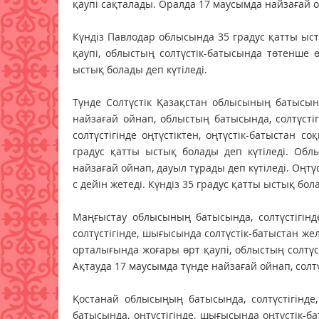
қаупі сақталады. Оралда 17 маусымда найзағай ой
Күндіз Павлодар облысында 35 градус қатты ыст
қаупі, облыстың солтүстік-батысында төтенше 
ыстық болады деп күтіледі.
Түнде Солтүстік Қазақстан облысының батысында,
найзағай ойнап, облыстың батысында, солтүстіг
солтүстігінде оңтүстіктен, оңтүстік-батыстан со
градус қатты ыстық болады деп күтіледі. Облы
найзағай ойнап, дауыл тұрады деп күтіледі. Оңтүст
с дейін жетеді. Күндіз 35 градус қатты ыстық бол
Маңғыстау облысының батысында, солтүстігінд
солтүстігінде, шығысында солтүстік-батыстан жел 
орталығында жоғары өрт қаупі, облыстың солтүс
Ақтауда 17 маусымда түнде найзағай ойнап, солтүс
Қостанай облысыңың батысында, солтүстігінде,
батысында, оңтүстігінде, шығысында оңтүстік-бат