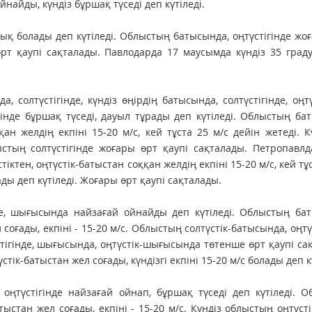
найды, күндіз бұршақ түседі деп күтіледі.
ық болады деп күтіледі. Облыстың батысында, оңтүстігінде жо
өрт қаупі сақталады. Павлодарда 17 маусымда күндіз 35 град
 солтүстігінде, күндіз өңірдің батысында, солтүстігінде, оңтү
інде бұршақ түседі, дауыл тұрады деп күтіледі. Облыстың ба
ққан желдің екпіні 15-20 м/с, кей тұста 25 м/с дейін жетеді. К
стың солтүстігінде жоғары өрт қаупі сақталады. Петропавлд
іктен, оңтүстік-батыстан соққан желдің екпіні 15-20 м/с, кей тұс
ады деп күтіледі. Жоғары өрт қаупі сақталады.
е, шығысында найзағай ойнайды деп күтіледі. Облыстың бат
соғады, екпіні - 15-20 м/с. Облыстың солтүстік-батысында, оңтүс
тігінде, шығысында, оңтүстік-шығысында төтенше өрт қаупі са
тік-батыстан жел соғады, күндізгі екпіні 15-20 м/с болады деп кү
 оңтүстігінде найзағай ойнап, бұршақ түседі деп күтіледі. 
ыстан жел соғады, екпіні - 15-20 м/с. Күндіз облыстың оңтүсті