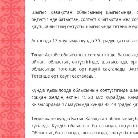
Шығыс Қазақстан облысының шығысында, оңт
оңтүстігінде батыстан, солтүстік-батыстан жел со
қаупі, облыстың оңтүстік-шығысында төтенше өрт 
Астанада 17 маусымда күндіз 35 градус қатты ыст
Түнде Ақтөбе облысының солтүстігінде, батысында
ойнап, облыстың оңтүстігінде, шығысында, орт
облысында төтенше өрт қаупі сақталады. Ақт
Төтенше өрт қаупі сақталады.
Күндіз Қызылорда облысының солтүстігінде шаң
соққан желдің екпіні 15-20 м/с құрайды. Күн
Қызылордада 17 маусымда күндіз 42-44 градус қат
Түнде және күндіз Батыс Қазақстан облысының бат
күтіледі. Күндіз облыстың батысында, оңтүстіг
Облыстың батысында, шығысында, солтүстік-шы