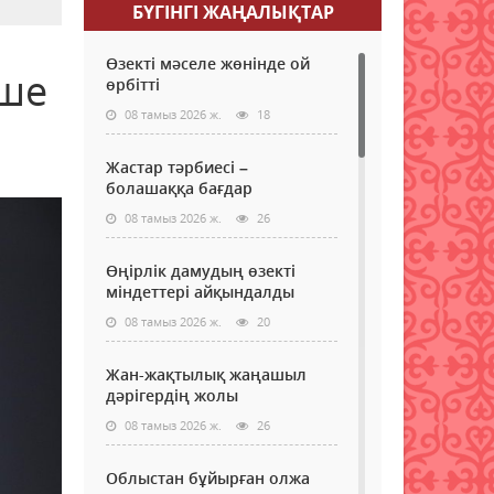
БҮГІНГI ЖАҢАЛЫҚТАР
Өзекті мәселе жөнінде ой
еше
өрбітті
08 тамыз 2026 ж.
18
Жастар тәрбиесі –
болашаққа бағдар
08 тамыз 2026 ж.
26
Өңірлік дамудың өзекті
міндеттері айқындалды
08 тамыз 2026 ж.
20
Жан-жақтылық жаңашыл
дәрігердің жолы
08 тамыз 2026 ж.
26
Облыстан бұйырған олжа