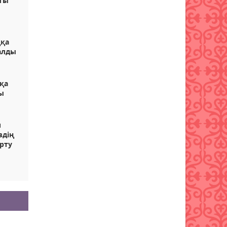
ты
ққа
алды
сқа
ы
п
здің
ерту