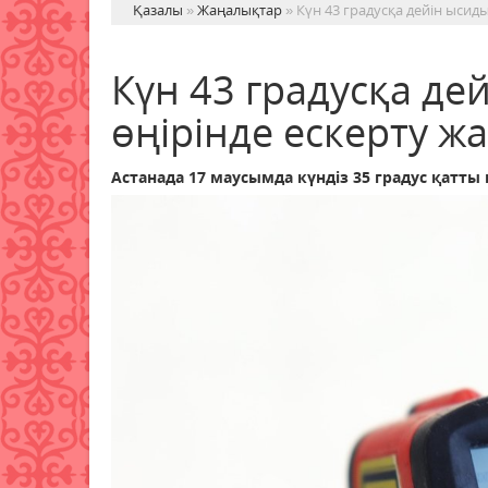
Қазалы
»
Жаңалықтар
» Күн 43 градусқа дейін ысиды
Күн 43 градусқа дей
өңірінде ескерту 
Астанада 17 маусымда күндіз 35 градус қатты 