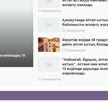
аптап ыстыққа байланыс
ескерту жасалды
Жаңалықтар
Қазақстанда аптап ысты
байланысты ескерту жас
Жаңалықтар
Бірқатар өңірде 38 граду
дейін аптап ыстық болад
Жаңалықтар
н еліміздің 15
"Найзағай, бұршақ, апта
ыстық". Астана мен елімі
13 өңірінде дауылды еск
жарияланды
Жаңалықтар