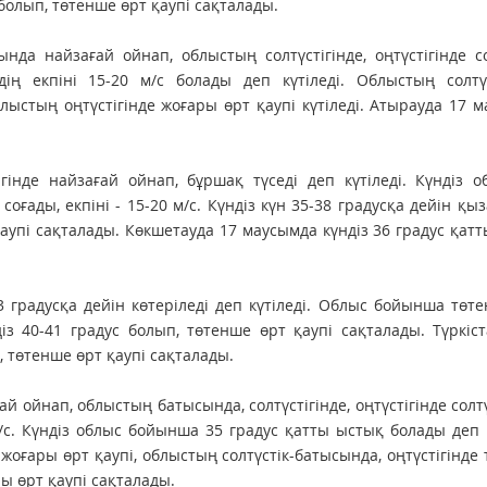
болып, төтенше өрт қаупі сақталады.
нда найзағай ойнап, облыстың солтүстігінде, оңтүстігінде со
ің екпіні 15-20 м/с болады деп күтіледі. Облыстың солтүс
ыстың оңтүстігінде жоғары өрт қаупі күтіледі. Атырауда 17 
гінде найзағай ойнап, бұршақ түседі деп күтіледі. Күндіз 
соғады, екпіні - 15-20 м/с. Күндіз күн 35-38 градусқа дейін қы
аупі сақталады. Көкшетауда 17 маусымда күндіз 36 градус қат
 градусқа дейін көтеріледі деп күтіледі. Облыс бойынша төт
з 40-41 градус болып, төтенше өрт қаупі сақталады. Түркіс
, төтенше өрт қаупі сақталады.
 ойнап, облыстың батысында, солтүстігінде, оңтүстігінде солтү
м/с. Күндіз облыс бойынша 35 градус қатты ыстық болады деп к
жоғары өрт қаупі, облыстың солтүстік-батысында, оңтүстігінде
ы өрт қаупі сақталады.