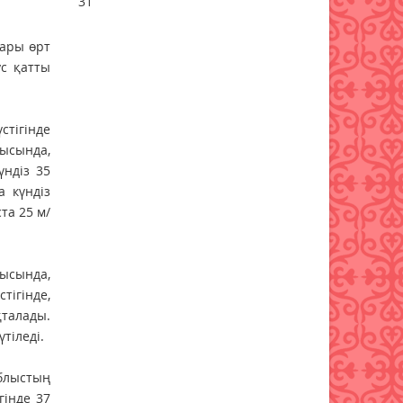
31
Мемлекеттік білім гранты
ғары өрт
иегерлерінің тізімі жария
болды
ус қатты
07 тамыз 2026 ж.
70
стігінде
Қазақстанда 589 дәрілік
препараттың бағасы
тысында,
төмендеді
үндіз 35
а күндіз
07 тамыз 2026 ж.
73
та 25 м/
ысында,
тігінде,
қталады.
тіледі.
Облыстың
гінде 37