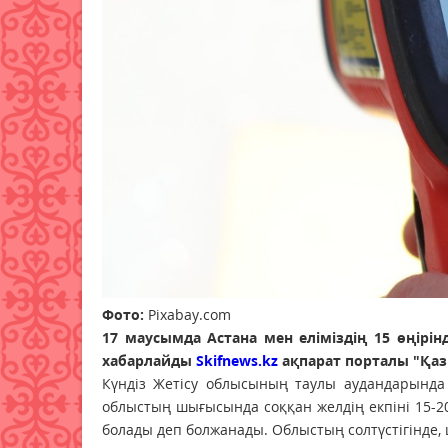
Фото:
Pixabay.com
17 маусымда Астана мен еліміздің 15 өңірі
хабарлайды
Skifnews.kz
ақпарат порталы "Қаз
Күндіз Жетісу облысының таулы аудандарында н
облыстың шығысында соққан желдің екпіні 15-20
болады деп болжанады. Облыстың солтүстігінде,