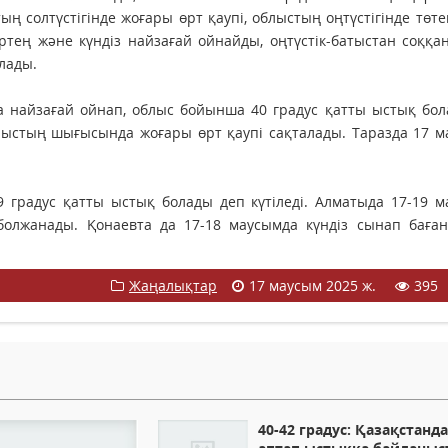
ың солтүстігінде жоғары өрт қаупі, облыстың оңтүстігінде төт
ртең және күндіз найзағай ойнайды, оңтүстік-батыстан соққа
алады.
 найзағай ойнап, облыс бойынша 40 градус қатты ыстық бол
блыстың шығысында жоғары өрт қаупі сақталады. Таразда 17 
9 градус қатты ыстық болады деп күтіледі. Алматыда 17-19 
болжанады. Қонаевта да 17-18 маусымда күндіз сынап баған
Жаңалықтар
17 маусым 2025 ж.
395
40-42 градус: Қазақстанд