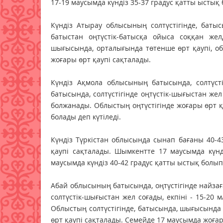
17-19 маусымда күндіз 35-37 градус қатты ыстық 
Күндіз Атырау облысының солтүстігінде, батысы
батыстан оңтүстік-батысқа ойыса соққан желд
шығысында, орталығында төтенше өрт қаупі, обл
жоғары өрт қаупі сақталады.
Күндіз Ақмола облысының батысында, солтүсті
батысында, солтүстігінде оңтүстік-шығыстан жел 
болжанады. Облыстың оңтүстігінде жоғары өрт қ
болады деп күтіледі.
Күндіз Түркістан облысында сынап бағаны 40-43
қаупі сақталады. Шымкентте 17 маусымда күнді
маусымда күндіз 40-42 градус қатты ыстық болып
Абай облысының батысында, оңтүстігінде найзағай
солтүстік-шығыстан жел соғады, екпіні - 15-20 
Облыстың солтүстігінде, батысында, шығысында 
өрт қаупі сақталады. Семейде 17 маусымда жоғар