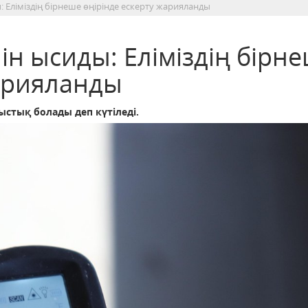
: Еліміздің бірнеше өңірінде ескерту жарияланды
ін ысиды: Еліміздің бірн
жарияланды
ыстық болады деп күтіледі.