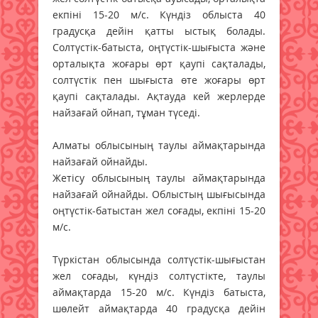
екпіні 15-20 м/с. Күндіз облыста 40
градусқа дейін қатты ыстық болады.
Солтүстік-батыста, оңтүстік-шығыста және
орталықта жоғары өрт қаупі сақталады,
солтүстік пен шығыста өте жоғары өрт
қаупі сақталады. Ақтауда кей жерлерде
найзағай ойнап, тұман түседі.
Алматы облысының таулы аймақтарында
найзағай ойнайды.
Жетісу облысының таулы аймақтарында
найзағай ойнайды. Облыстың шығысында
оңтүстік-батыстан жел соғады, екпіні 15-20
м/с.
Түркістан облысында солтүстік-шығыстан
жел соғады, күндіз солтүстікте, таулы
аймақтарда 15-20 м/с. Күндіз батыста,
шөлейт аймақтарда 40 градусқа дейін