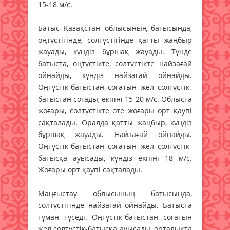
15-18 м/с.
Батыс Қазақстан облысының батысында,
оңтүстігінде, солтүстігінде қатты жаңбыр
жауады, күндіз бұршақ жауады. Түнде
батыста, оңтүстікте, солтүстікте найзағай
ойнайды, күндіз найзағай ойнайды.
Оңтүстік-батыстан соғатын жел солтүстік-
батыстан соғады, екпіні 15-20 м/с. Облыста
жоғары, солтүстікте өте жоғары өрт қаупі
сақталады. Оралда қатты жаңбыр, күндіз
бұршақ жауады. Найзағай ойнайды.
Оңтүстік-батыстан соғатын жел солтүстік-
батысқа ауысады, күндіз екпіні 18 м/с.
Жоғары өрт қаупі сақталады.
Маңғыстау облысының батысында,
солтүстігінде найзағай ойнайды. Батыста
тұман түседі. Оңтүстік-батыстан соғатын
жел солтүстік-батысқа ауысады, орталықта