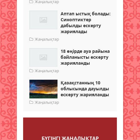
Жаңалықтар
Аптап ыстық болады:
Синоптиктер
дабылды ескерту
жариялады
Жаңалықтар
18 өңірде ауа райына
байланысты ескерту
жарияланды
Жаңалықтар
Қазақстанның 10
облысында дауылды
ескерту жарияланды
Жаңалықтар
Пікір қалдыру
БҮГІНГI ЖАҢАЛЫҚТАР