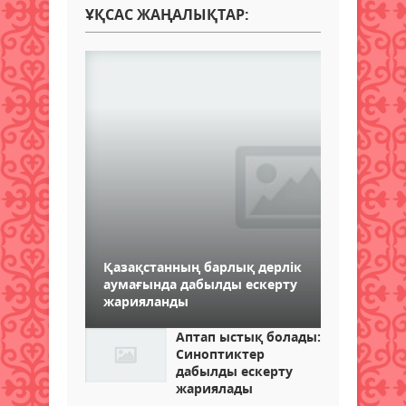
ҰҚСАС ЖАҢАЛЫҚТАР:
Қазақстанның барлық дерлік
аумағында дабылды ескерту
жарияланды
Аптап ыстық болады:
Синоптиктер
дабылды ескерту
жариялады