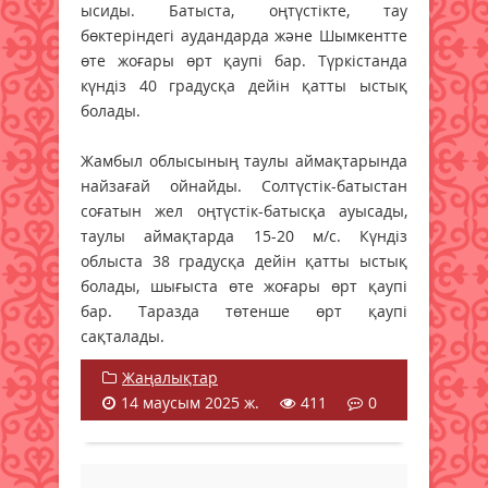
ысиды. Батыста, оңтүстікте, тау
бөктеріндегі аудандарда және Шымкентте
өте жоғары өрт қаупі бар. Түркістанда
күндіз 40 градусқа дейін қатты ыстық
болады.
Жамбыл облысының таулы аймақтарында
найзағай ойнайды. Солтүстік-батыстан
соғатын жел оңтүстік-батысқа ауысады,
таулы аймақтарда 15-20 м/с. Күндіз
облыста 38 градусқа дейін қатты ыстық
болады, шығыста өте жоғары өрт қаупі
бар. Таразда төтенше өрт қаупі
сақталады.
Жаңалықтар
14 маусым 2025 ж.
411
0