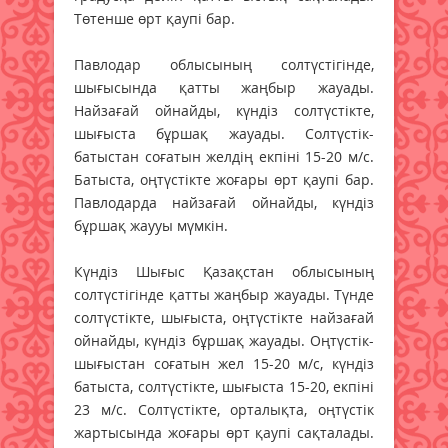
Төтенше өрт қаупі бар.
Павлодар облысының солтүстігінде,
шығысында қатты жаңбыр жауады.
Найзағай ойнайды, күндіз солтүстікте,
шығыста бұршақ жауады. Солтүстік-
батыстан соғатын желдің екпіні 15-20 м/с.
Батыста, оңтүстікте жоғары өрт қаупі бар.
Павлодарда найзағай ойнайды, күндіз
бұршақ жаууы мүмкін.
Күндіз Шығыс Қазақстан облысының
солтүстігінде қатты жаңбыр жауады. Түнде
солтүстікте, шығыста, оңтүстікте найзағай
ойнайды, күндіз бұршақ жауады. Оңтүстік-
шығыстан соғатын жел 15-20 м/с, күндіз
батыста, солтүстікте, шығыста 15-20, екпіні
23 м/с. Солтүстікте, орталықта, оңтүстік
жартысында жоғары өрт қаупі сақталады.