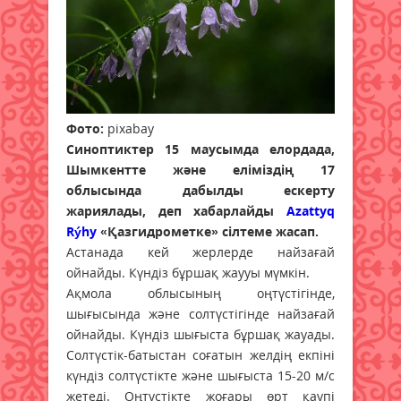
Фото:
pixabay
Синоптиктер 15 маусымда елордада,
Шымкентте және еліміздің 17
облысында дабылды ескерту
жариялады, деп хабарлайды
Azattyq
Rýhy
«Қазгидрометке» сілтеме жасап.
Астанада кей жерлерде найзағай
ойнайды. Күндіз бұршақ жаууы мүмкін.
Ақмола облысының оңтүстігінде,
шығысында және солтүстігінде найзағай
ойнайды. Күндіз шығыста бұршақ жауады.
Солтүстік-батыстан соғатын желдің екпіні
күндіз солтүстікте және шығыста 15-20 м/с
жетеді. Оңтүстікте жоғары өрт қаупі