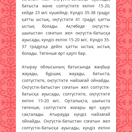
батыста және солтүстікте екпіні 15-20,
кейде 23 м/с күшейеді. Күндіз 35-38 градус
қатты ыстық, оңтүстікте 41 градус қатты
ыстық болады. Ақтөбеде оңтүстік-
шығыстан соғатын жел оңтүстік-батысқа
ауысады, күндіз екпіні 15-20 м/с. Күндіз 35-
37 градусқа дейін қатты ыстық ыстық
болады. Төтенше өрт қаупі бар.
Атырау облысының батысында жаңбыр
жауады, бұршақ жауады, батыста,
солтүстікте, оңтүстікте найзағай ойнайды.
Оңтүстік-батыстан соғатын жел солтүстік-
батысқа ауысады, солтүстікте, оңтүстікте
екпіні 15-20 м/с. Орталықта, шығыста
төтенше, солтүстікте жоғары өрт қаупі
сақталады. Атырауда күндіз найзағай
ойнайды. Оңтүстік-батыстан соғатын жел
солтүстік-батысқа ауысады, күндіз екпіні