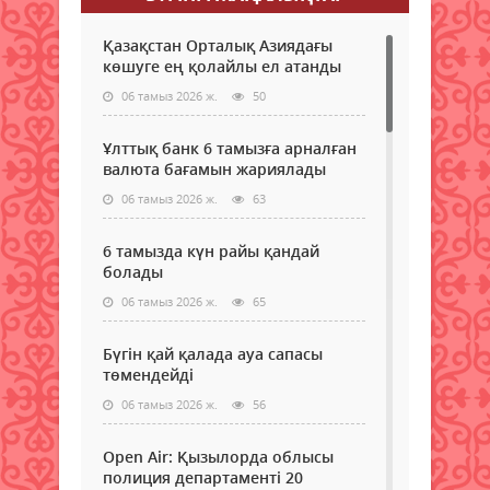
Қазақстан Орталық Азиядағы
көшуге ең қолайлы ел атанды
06 тамыз 2026 ж.
50
Ұлттық банк 6 тамызға арналған
валюта бағамын жариялады
06 тамыз 2026 ж.
63
6 тамызда күн райы қандай
болады
06 тамыз 2026 ж.
65
Бүгін қай қалада ауа сапасы
төмендейді
06 тамыз 2026 ж.
56
Open Air: Қызылорда облысы
полиция департаменті 20