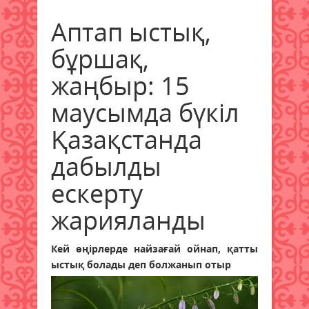
Аптап ыстық,
бұршақ,
жаңбыр: 15
маусымда бүкіл
Қазақстанда
дабылды
ескерту
жарияланды
Кей өңірлерде найзағай ойнап, қатты
ыстық болады деп болжанып отыр