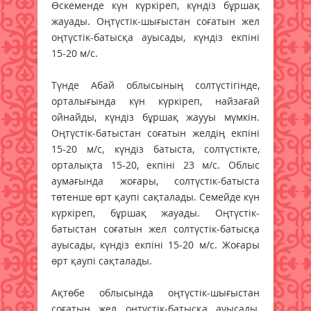
Өскеменде күн күркіреп, күндіз бұршақ
жауады. Оңтүстік-шығыстан соғатын жел
оңтүстік-батысқа ауысады, күндіз екпіні
15-20 м/с.
Түнде Абай облысының солтүстігінде,
орталығында күн күркіреп, найзағай
ойнайды, күндіз бұршақ жаууы мүмкін.
Оңтүстік-батыстан соғатын желдің екпіні
15-20 м/с, күндіз батыста, солтүстікте,
орталықта 15-20, екпіні 23 м/с. Облыс
аумағында жоғары, солтүстік-батыста
төтенше өрт қаупі сақталады. Семейде күн
күркіреп, бұршақ жауады. Оңтүстік-
батыстан соғатын жел солтүстік-батысқа
ауысады, күндіз екпіні 15-20 м/с. Жоғары
өрт қаупі сақталады.
Ақтөбе облысында оңтүстік-шығыстан
соғатын жел оңтүстік-батысқа ауысады,