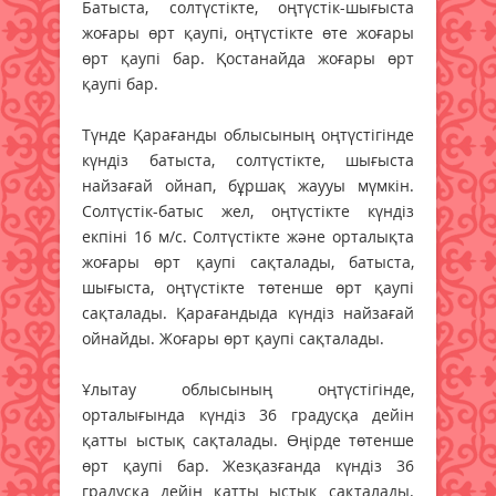
Батыста, солтүстікте, оңтүстік-шығыста
жоғары өрт қаупі, оңтүстікте өте жоғары
өрт қаупі бар. Қостанайда жоғары өрт
қаупі бар.
Түнде Қарағанды облысының оңтүстігінде
күндіз батыста, солтүстікте, шығыста
найзағай ойнап, бұршақ жаууы мүмкін.
Солтүстік-батыс жел, оңтүстікте күндіз
екпіні 16 м/с. Солтүстікте және орталықта
жоғары өрт қаупі сақталады, батыста,
шығыста, оңтүстікте төтенше өрт қаупі
сақталады. Қарағандыда күндіз найзағай
ойнайды. Жоғары өрт қаупі сақталады.
Ұлытау облысының оңтүстігінде,
орталығында күндіз 36 градусқа дейін
қатты ыстық сақталады. Өңірде төтенше
өрт қаупі бар. Жезқазғанда күндіз 36
градусқа дейін қатты ыстық сақталады.