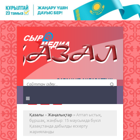
QAZALY.KZ АҚПАРАТТЫҚ
АГЕНТТІГІ
Қазалы
»
Жаңалықтар
» Аптап ыстық,
бұршақ, жаңбыр: 15 маусымда бүкіл
Қазақстанда дабылды ескерту
жарияланды