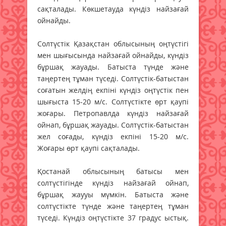
сақталады. Көкшетауда күндіз найзағай
ойнайды.
Солтүстік Қазақстан облысының оңтүстігі
мен шығысында найзағай ойнайды, күндіз
бұршақ жауады. Батыста түнде және
таңертең тұман түседі. Солтүстік-батыстан
соғатын желдің екпіні күндіз оңтүстік пен
шығыста 15-20 м/с. Солтүстікте өрт қаупі
жоғары. Петропавлда күндіз найзағай
ойнап, бұршақ жауады. Солтүстік-батыстан
жел соғады, күндіз екпіні 15-20 м/с.
Жоғары өрт қаупі сақталады.
Қостанай облысының батысы мен
солтүстігінде күндіз найзағай ойнап,
бұршақ жаууы мүмкін. Батыста және
солтүстікте түнде және таңертең тұман
түседі. Күндіз оңтүстікте 37 градус ыстық.