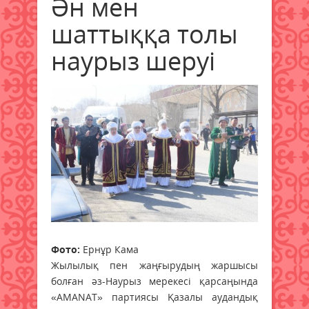
Ән мен
шаттыққа толы
наурыз шеруі
Фото:
Ернұр Кама
Жылылық пен жаңғырудың жаршысы
болған әз-Наурыз мерекесі қарсаңында
«AMANAT» партиясы Қазалы аудандық