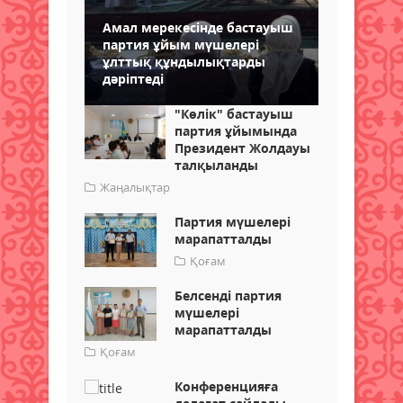
Амал мерекесінде бастауыш
партия ұйым мүшелері
ұлттық құндылықтарды
дәріптеді
"Көлік" бастауыш
партия ұйымында
Президент Жолдауы
талқыланды
Жаңалықтар
Партия мүшелері
марапатталды
Қоғам
Белсенді партия
мүшелері
марапатталды
Қоғам
Конференцияға