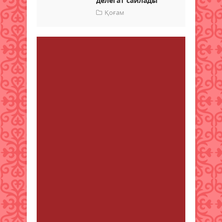
делегат сайлады
Қоғам
Пікір
1
Пікір қалдыру
Britney
от 8 маусым 2025 19:22
You suggested that well. casino en
ligne francais You've made your
stand extremely nicely.. casino en
ligne francais You expressed that
well. casino en ligne francais Nicely
put. Thank you! casino en ligne
France Helpful information Kudos.
casino en ligne France Thanks,
Useful information. casino en ligne