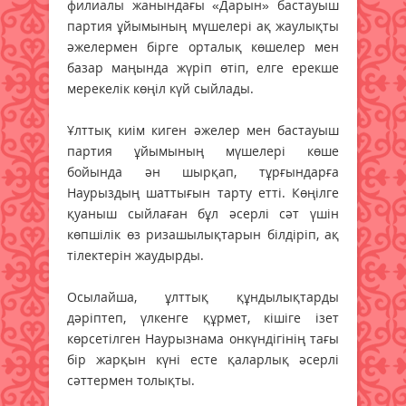
филиалы жанындағы «Дарын» бастауыш
партия ұйымының мүшелері ақ жаулықты
әжелермен бірге орталық көшелер мен
базар маңында жүріп өтіп, елге ерекше
мерекелік көңіл күй сыйлады.
Ұлттық киім киген әжелер мен бастауыш
партия ұйымының мүшелері көше
бойында ән шырқап, тұрғындарға
Наурыздың шаттығын тарту етті. Көңілге
қуаныш сыйлаған бұл әсерлі сәт үшін
көпшілік өз ризашылықтарын білдіріп, ақ
тілектерін жаудырды.
Осылайша, ұлттық құндылықтарды
дәріптеп, үлкенге құрмет, кішіге ізет
көрсетілген Наурызнама онкүндігінің тағы
бір жарқын күні есте қаларлық әсерлі
сәттермен толықты.