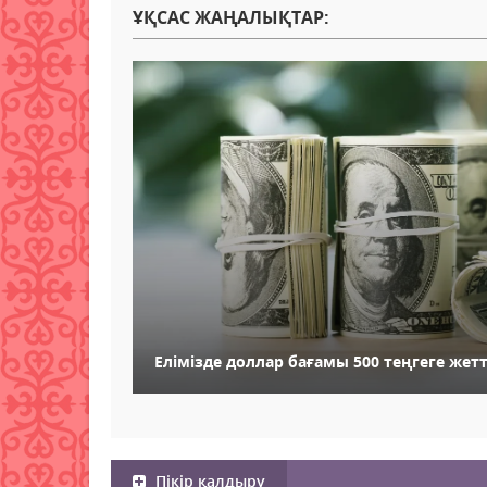
ҰҚСАС ЖАҢАЛЫҚТАР:
Елімізде доллар бағамы 500 теңгеге жетт
Пікір қалдыру