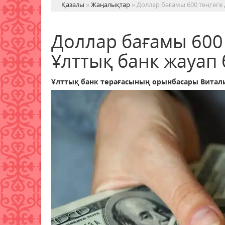
Қазалы
»
Жаңалықтар
» Доллар бағамы 600 теңгеге 
Доллар бағамы 600 
Ұлттық банк жауап 
Ұлттық банк төрағасының орынбасары Виталий