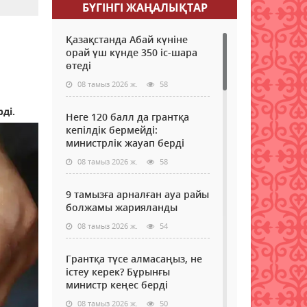
БҮГІНГI ЖАҢАЛЫҚТАР
Қазақстанда Абай күніне
орай үш күнде 350 іс-шара
өтеді
08 тамыз 2026 ж.
58
ді.
Неге 120 балл да грантқа
кепілдік бермейді:
министрлік жауап берді
08 тамыз 2026 ж.
58
9 тамызға арналған ауа райы
болжамы жарияланды
08 тамыз 2026 ж.
54
Грантқа түсе алмасаңыз, не
істеу керек? Бұрынғы
министр кеңес берді
08 тамыз 2026 ж.
50