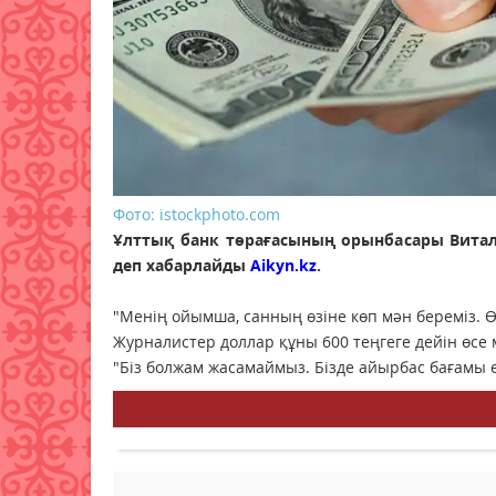
Фото: istockphoto.com
Ұлттық банк төрағасының орынбасары Витали
деп хабарлайды
Aikyn.kz
.
"Менің ойымша, санның өзіне көп мән береміз. 
Журналистер доллар құны 600 теңгеге дейін өсе 
"Біз болжам жасамаймыз. Бізде айырбас бағамы ер