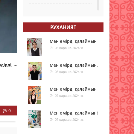
Қазақстанның бірқатар
өңірлеріне аптап ыстық
қайта оралады -
РУХАНИЯТ
синоптиктер
08 тамыз 2026 ж.
54
Мен өмірді қалаймын
08 қараша 2024 ж.
Елімізде бір тәулікте үш
орман өрті тіркелді
ірді, –
Мен өмірді қалаймын.
08 тамыз 2026 ж.
59
08 қараша 2024 ж.
Синоптиктер Астана мен
Алматыда аптап ыстық
Мен өмірді қалаймын
болатынын ескертті
07 қараша 2024 ж.
08 тамыз 2026 ж.
56
0
Мен өмірді қалаймын!
Қазақстанда 7 тамызда үш
орман өрті тіркелді
07 қараша 2024 ж.
08 тамыз 2026 ж.
56