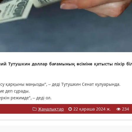
й Тутушкин доллар бағамының өсіміне қатысты пікір білд
Өсу қарқыны маңызды", – деді Тутушкин Сенат кулуарында.
ме деп сұрады.
кін режимде", – деді ол.
Жаңалықтар
22 қараша 2024 ж.
234