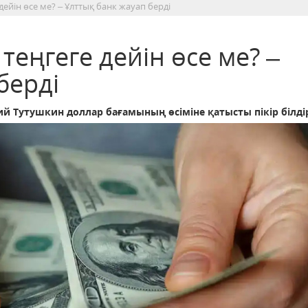
дейін өсе ме? – Ұлттық банк жауап берді
теңгеге дейін өсе ме? –
берді
 Тутушкин доллар бағамының өсіміне қатысты пікір білдір