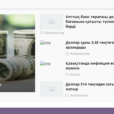
Ұлттық банк төрағасы д
бағамына қатысты түсіні
берді
Жаңалықтар
Доллар құны 3,48 теңгеге
арзандады
Жаңалықтар
Қазақстанда инфляция өс
мүмкін
Қоғам
Доллар 514 теңгеден са
і
жатыр
Экономика