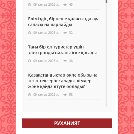
09 тамыз 2026 ж.
43
Еліміздің бірнеше қаласында ауа
сапасы нашарлайды
09 тамыз 2026 ж.
32
Тағы бір ел туристер үшін
электронды визаны іске қосады
09 тамыз 2026 ж.
38
Қазақстандықтар өкпе обырына
тегін тексеріле алады: кімдер
және қайда өтуге болады?
09 тамыз 2026 ж.
58
Самокаттың қаупі неде?
Ғалымдар зерттеу нәтижесін
жариялады
РУХАНИЯТ
09 тамыз 2026 ж.
61