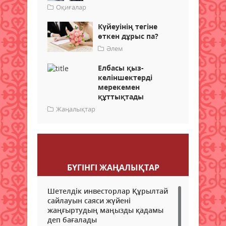
Оқиғалар
Күйеуінің тегіне
өткен дұрыс па?
Әлем
Елбасы қыз-
келіншектерді
мерекемен
құттықтады
Жаңалықтар
Пікір қалдыру
БҮГІНГI ЖАҢАЛЫҚТАР
Шетелдік инвесторлар Құрылтай
сайлауын саяси жүйені
жаңғыртудың маңызды қадамы
деп бағалады