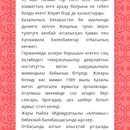
азаматтың әнге арқау болуына не себеп
болды екен? Жауап бізді де қызықтырды.
Қазалының Бекарыстан би ауылында
дүниеге келген Жаңалық туған жерін
түлетуге аянбай атсалысқан Қаман пен
Күнжәмила Бөлекбаевтар отбасының
кенжесі.
Германияда әскери борышын өтеген соң,
Ақтөбедегі теміржолшылар даярлайтын
институтты вагон шаруашылығы
мамандығы бойынша бітіреді. Жоғары
білімді жас маман 1989 жылы Қазалы
вагон депосына жұмысқа орналасады.
Аталмыш мекемеде сол кезден бері
слесарь, бригадир, цех шебері болып
жұмыс істеп келеді.
Жары Нәйлә Әбдімұратқызы «Алпамыс»
бөбекжай-балабақшасында әдіскер.
Отбасында алтын алысқтай ұл-қызды