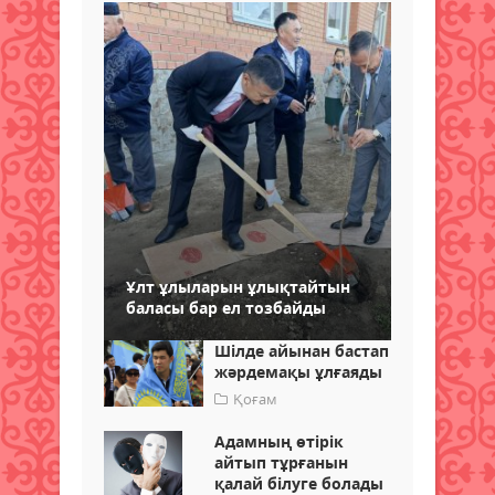
Ұлт ұлыларын ұлықтайтын
баласы бар ел тозбайды
Шілде айынан бастап
жәрдемақы ұлғаяды
Қоғам
Адамның өтірік
айтып тұрғанын
қалай білуге болады