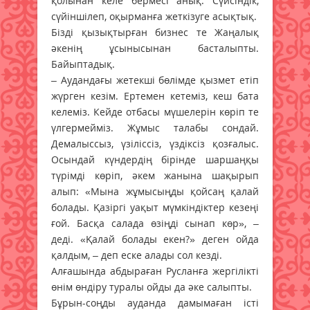
қолынан келе бермесі анық. Сүйсіндік,
сүйіншілеп, оқырманға жеткізуге асықтық.
Бізді қызықтырған бизнес те Жаңалық
әкенің ұсынысынан басталыпты.
Байыптадық.
– Аудандағы жетекші бөлімде қызмет етіп
жүрген кезім. Ертемен кетеміз, кеш бата
келеміз. Кейде отбасы мүшелерін көріп те
үлгермейміз. Жұмыс талабы сондай.
Демалыссыз, үзіліссіз, үздіксіз қозғалыс.
Осындай күндердің бірінде шаршаңқы
түрімді көріп, әкем жанына шақырып
алып: «Мына жұмысыңды қойсаң қалай
болады. Қазіргі уақыт мүмкіндіктер кезеңі
ғой. Басқа салада өзіңді сынап көр», –
деді. «Қалай болады екен?» деген ойда
қалдым, – деп еске алады сол кезді.
Алғашында абдыраған Русланға жергілікті
өнім өндіру туралы ойды да әке салыпты.
Бұрын-соңды ауданда дамымаған істі