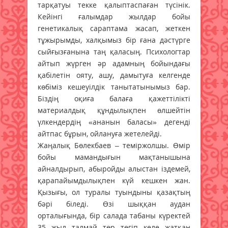
тарқатуы текке қалып­таспаған түсінік.
Кейінгі ғалымдар жылдар бойы
генетикалық сараптама жасап, жеткен
тұжырымды, халқымыз бір ғана дәстүрге
сыйғызғанына таң қаласың. Психологтар
айтып жүрген әр адамның бойындағы
қабілетін ояту, ашу, дамытуға келгенде
көбіміз кешеуілдік танытатынымыз бар.
Біздің оқиға балаға қажеттілікті
материалдық құндылықпен өлшейтін
үлкендердің «ананын баласы» дегенді
айтпас бұрын, ойлануға жетелейді.
Жаңалық Бөлекбаев – теміржолшы. Өмір
бойы мамандығын мақтанышына
айналдырып, абыройды алыс­тан іздемей,
қара­пайым­дылықпен күй кешкен жан.
Қызығы, ол туралы туындыны қазақтың
бәрі біледі. Өзі шыққан аудан
орталығында, бір салада табаны күректей
35 жыл талмай төр төгіп келе жатқан