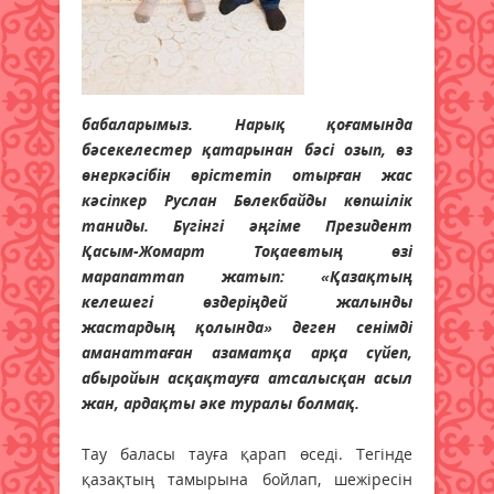
бабаларымыз. Нарық қоғамында
бәсекелестер қатарынан бәсі озып, өз
өнеркәсібін өрістетіп отырған жас
кәсіпкер Руслан Бөлекбайды көпшілік
таниды. Бүгінгі әңгіме Президент
Қасым-Жомарт Тоқаевтың өзі
марапаттап жатып: «Қазақтың
келешегі өздеріңдей жалынды
жастардың қолында» деген сенімді
аманаттаған азаматқа арқа сүйеп,
абыройын асқақтауға атсалысқан асыл
жан, ардақты әке туралы болмақ.
Тау баласы тауға қарап өседі. Тегінде
қазақтың тамырына бойлап, шежі­ресін