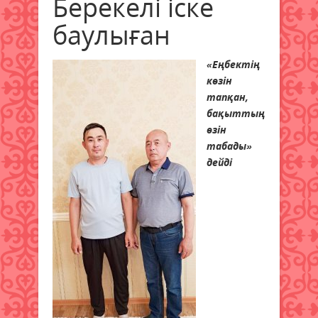
Берекелі іске
баулыған
«Еңбектің
көзін
тапқан,
бақыттың
өзін
табады»
дейді