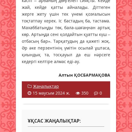
кәсіп – арбаның дөңгелегі сияқты. Кейде
жай, кейде қатты айналады. Діттеген
жерге жету үшін тек үнемі қозғалысын
тоқтатпау керек. Іс бастадың ба, тастама.
Махаббатыңды төк, бала-шағаңнан артық
көр. Артыңда сені қолдайтын қуатты күш –
отбасың бар». Тарқатудың да қажеті жоқ.
Әр әке перзентінің үмітін осылай ұштаса,
қиындық та, тосқауыл да еш нәрсеге
кедергі келтіре алмас еді-ау.
Алтын ҚОСБАРМАҚОВА
Жаңалықтар
15 маусым 2024 ж.
350
0
ҰҚСАС ЖАҢАЛЫҚТАР: