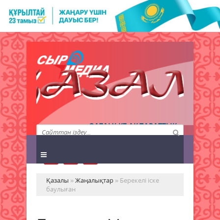
QAZALY.KZ АҚПАРАТТЫҚ
АГЕНТТІГІ
Қазалы
»
Жаңалықтар
» Берекелі іске
баулыған