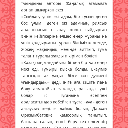
туындыны авторы Жаңалық ағамызға
арнап шығарған екен.
«Сыйласу үшін екі адам, Бір тусын деген
бос ұғым» деген екі адамның риясыз
араластығын осынау жолға сыйдырған
әннің кейіпкеріне өлмес өнер мұраны не
үшін қалдырғаны туралы білгіміз келгенде,
Жәкең жақындық жөнінде айттып, тума
талант туралы жақсы пікірімен бөлісті.
«Қазақтың маңдайына біткен біртуар өнер
иесі еді. Ғұмыры қысқа болды. Екеуіміз
танысқан аз уақыт бізге көп дүниені
ұғындырды»,– деді. Ініге аға, кішіге пана
болу алмағайып заманда, расында, үлгі
болар іс. Туғанына есеппен
араласатындар көбейген тұста «аға» деген
алғаусыз көңілге лайық болып, Дархан
Оразымбетовке қамқорлық танытып,
баспана салып, енші беру кез-келгеннің