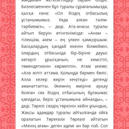
Бизнесменнен бұл туралы сұрағанымызда,
қысқа ғана: «Ол біздің отбасылық
ұстанымымыз. Ұяда алған тәлім-
тәрбиеміз», – деді. Ата-анасы туралы
айтып беруін өтінгенімізде: «Анам –
тілекшім, әкем – ең үлкен қамқоршым.
Басқалардың қандай екенін білмеймін,
олардың отбасында бір-біріне дауыс
көтеріп ұрысқанын, не кемсітіп,
төмендеткенін көрмеппін. Атам әкеме:
«Ала жіпті аттама. Қолыңда бармен бөліс.
Алла келер жерін кеңітеді» дегенді
аманаттапты. Әкемнің өміріне арқау
болған сөз біздің отбасының бұлжымас
қағидасы, берік ұстанымына айналды», –
деді. Төрелі сөздің төркінін кейін ұғындық.
Жақсы адамдар туралы айтылғанда ойға
оралатын Төреғали Төреәлі айтатын
«Менің ағам» деген әдемі ән бар ғой. Сол