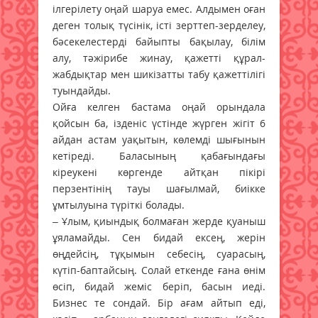
ілгерілету оңай шаруа емес. Алдымен оған
деген толық түсінік, істі зерттеп-зерделеу,
бәсекелестерді байыпты бақылау, білім
алу, тәжірибе жинау, қажетті құрал-
жабдықтар мен шикізатты табу қажеттілігі
туындайды.
Ойға келген бастама оңай орындала
қойсын ба, ізденіс үстінде жүрген жігіт 6
айдан астам уақытын, көлемді шығынын
кетіреді. Баласының қабағындағы
кіреукені көргенде айтқан пікірі
перзентінің тауы шағылмай, биікке
ұмтылуына түріткі болады.
– Ұлым, қиындық болмаған жерде қуаныш
ұяламайды. Сен бидай ексең, жерін
өңдейсің, тұқымын себесің, суарасың,
күтіп-баптайсың. Солай еткенде ғана өнім
өсіп, бидай жеміс беріп, басын иеді.
Бизнес те сондай. Бір ағам айтып еді,