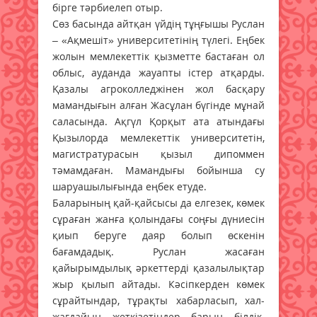
бірге тәрбиелеп отыр.
Сөз басында айтқан үйдің тұңғышы Руслан
– «Ақмешіт» университетінің түлегі. Еңбек
жолын мемлекеттік қызметте бастаған ол
облыс, ауданда жауапты істер атқарды.
Қазалы агроколледжінен жол басқару
мамандығын алған Жасұлан бүгінде мұнай
саласында. Ақгүл Қорқыт ата атындағы
Қызылорда мемлекеттік университетін,
магистратурасын қызыл дипоммен
тәмамдаған. Мамандығы бойынша су
шаруашылығында еңбек етуде.
Баларының қай-қайсысы да елгезек, көмек
сұраған жанға қолындағы соңғы дүниесін
қиып беруге даяр болып өскенін
бағамдадық. Руслан жасаған
қайырымдылық әркеттерді қазалылықтар
жыр қылып айтады. Кәсіпкерден көмек
сұрайтындар, тұрақты хабарласып, хал-
жағдайын жеткізетіндер барын білдік.