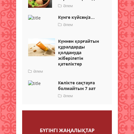
Әлем
Күнге күйсеңіз…
Әлем
Күннен қорғайтын
құралдарды
қолдануда
жіберілетін
қателіктер
Әлем
Көлікте сақтауға
болмайтын 7 зат
Әлем
Пікір қалдыру
БҮГІНГI ЖАҢАЛЫҚТАР