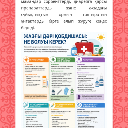
мамандар сорбенттерді, диареяға қарсы
препараттарды және ағзадағы
сұйықтықтың орнын толтыратын
ұнтақтарды бірге алып жүруге кеңес
береді.