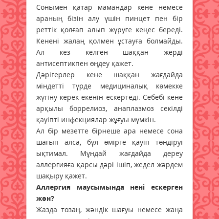
Сонымен қатар мамандар кене немесе
араның бізін алу үшін пинцет пен бір
реттік қолғап алып жүруге кеңес береді.
Кенені жалаң қолмен ұстауға болмайды.
Ал кез келген шаққан жерді
антисептикпен өңдеу қажет.
Дәрігерлер кене шаққан жағдайда
міндетті түрде медициналық көмекке
жүгіну керек екенін ескертеді. Себебі кене
арқылы боррелиоз, анаплазмоз секілді
қауіпті инфекциялар жұғуы мүмкін.
Ал бір мезетте бірнеше ара немесе сона
шағып алса, бұл өмірге қауіп төндіруі
ықтимал. Мұндай жағдайда дереу
аллергияға қарсы дәрі ішіп, жедел жәрдем
шақыру қажет.
Аллергия маусымында нені ескерген
жөн?
Жазда тозаң, жәндік шағуы немесе жаңа