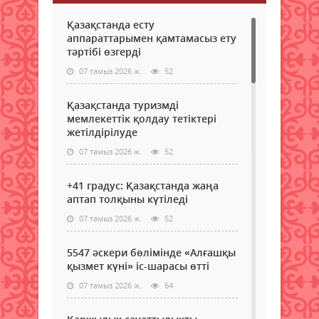
Қазақстанда есту
аппараттарымен қамтамасыз ету
тәртібі өзгерді
07 тамыз 2026 ж.
52
Қазақстанда туризмді
мемлекеттік қолдау тетіктері
жетілдірілуде
07 тамыз 2026 ж.
52
+41 градус: Қазақстанда жаңа
аптап толқыны күтіледі
07 тамыз 2026 ж.
52
5547 әскери бөлімінде «Алғашқы
қызмет күні» іс-шарасы өтті
07 тамыз 2026 ж.
64