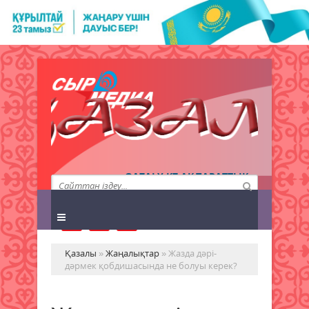
QAZALY.KZ АҚПАРАТТЫҚ
АГЕНТТІГІ
Қазалы
»
Жаңалықтар
» Жазда дәрі-
дәрмек қобдишасында не болуы керек?