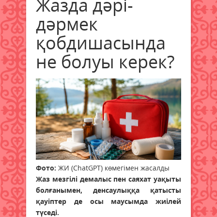
Жазда дәрі-
дәрмек
қобдишасында
не болуы керек?
Фото:
ЖИ (ChatGPT) көмегімен жасалды
Жаз мезгілі демалыс пен саяхат уақыты
болғанымен, денсаулыққа қатысты
қауіптер де осы маусымда жиілей
түседі.