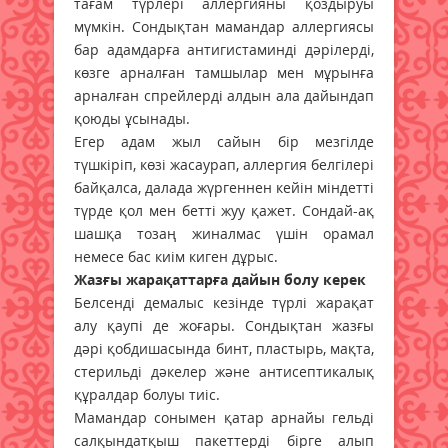
тағам түрлері аллергияны қоздыруы
мүмкін. Сондықтан мамандар аллергиясы
бар адамдарға антигистаминді дәрілерді,
көзге арналған тамшылар мен мұрынға
арналған спрейлерді алдын ала дайындап
қоюды ұсынады.
Егер адам жыл сайын бір мезгілде
түшкіріп, көзі жасаурап, аллергия белгілері
байқалса, далада жүргеннен кейін міндетті
түрде қол мен бетті жуу қажет. Сондай-ақ
шашқа тозаң жиналмас үшін орамал
немесе бас киім киген дұрыс.
Жазғы жарақаттарға дайын болу керек
Белсенді демалыс кезінде түрлі жарақат
алу қаупі де жоғары. Сондықтан жазғы
дәрі қобдишасында бинт, пластырь, мақта,
стерильді дәкелер және антисептикалық
құралдар болуы тиіс.
Мамандар сонымен қатар арнайы гельді
салқындатқыш пакеттерді бірге алып