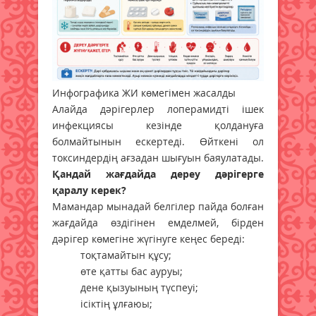
Инфографика ЖИ көмегімен жасалды
Алайда дәрігерлер лоперамидті ішек
инфекциясы кезінде қолдануға
болмайтынын ескертеді. Өйткені ол
токсиндердің ағзадан шығуын баяулатады.
Қандай жағдайда дереу дәрігерге
қаралу керек?
Мамандар мынадай белгілер пайда болған
жағдайда өздігінен емделмей, бірден
дәрігер көмегіне жүгінуге кеңес береді:
тоқтамайтын құсу;
өте қатты бас ауруы;
дене қызуының түспеуі;
ісіктің ұлғаюы;