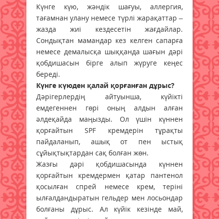
Күнге күю, жәндік шағуы, аллергия,
тағамнан улану немесе түрлі жарақаттар –
жазда жиі кездесетін жағдайлар.
Сондықтан мамандар кез келген сапарға
немесе демалысқа шыққанда шағын дәрі
қобдишасын бірге алып жүруге кеңес
береді.
Күнге күюден қалай қорғанған дұрыс?
Дәрігерлердің айтуынша, күйікті
емдегеннен гөрі оның алдын алған
әлдеқайда маңызды. Ол үшін күннен
қорғайтын SPF кремдерін тұрақты
пайдаланып, ашық от пен ыстық
сұйықтықтардан сақ болған жөн.
Жазғы дәрі қобдишасында күннен
қорғайтын кремдермен қатар пантенол
қосылған спрей немесе крем, теріні
ылғалдандыратын гельдер мен лосьондар
болғаны дұрыс. Ал күйік кезінде май,