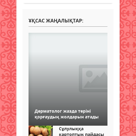
ҰҚСАС ЖАҢАЛЫҚТАР:
Дерматолог жазда теріні
қорғаудың жолдарын атады
Сұлулыққа
картоптың пайдасы