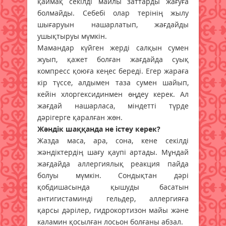
қаймақ секілді майлы заттарды жағуға
болмайды. Себебі олар терінің жылу
шығаруын нашарлатып, жағдайды
ушықтыруы мүмкін.
Мамандар күйген жерді салқын сумен
жуып, қажет болған жағдайда суық
компресс қоюға кеңес береді. Егер жараға
кір түссе, алдымен таза сумен шайып,
кейін хлоргексидинмен өңдеу керек. Ал
жағдай нашарласа, міндетті түрде
дәрігерге қаралған жөн.
Жәндік шаққанда не істеу керек?
Жазда маса, ара, сона, кене секілді
жәндіктердің шағу қаупі артады. Мұндай
жағдайда аллергиялық реакция пайда
болуы мүмкін. Сондықтан дәрі
қобдишасында қышуды басатын
антигистаминді гельдер, аллергияға
қарсы дәрілер, гидрокортизон майы және
каламин қосылған лосьон болғаны абзал.