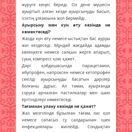
жүруге кеңес береді. Ол дене мүшесін
ауыртып алған кезде ауырсынуды басып,
ісіктің ұлғаюына жол бермейді.
Ауырсыну мен күн өту кезінде не
көмектеседі?
Жазда күн өту немесе ыстықтан бас ауруы
жиі кездеседі. Мұндай жағдайда адамды
көлеңкеге немесе салқын жерге апарып,
суық компресс қою қажет.
Дәрі қобдишасында парацетамол,
ибупрофен, напроксен немесе кетопрофен
секілді ауырсынуды басатын дәрілер
болғаны дұрыс. Ал тамақ ауырғанда
соруға арналған пастилкалар мен шаю
ерітінділері көмектеседі.
Тағамнан улану кезінде не қажет?
Жаз мезгілінде бұзылған тағам, лас қол
немесе сапасыз су салдарынан ішек
инфекциялары жиілейді. Сондықтан