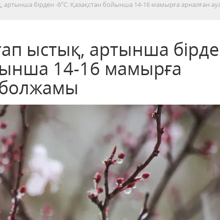
ық, артынша бірден -6°С: Қазақстан бойынша 14-16 мамырға арналған ау
птап ыстық, артынша бірд
ойынша 14-16 мамырға
 болжамы