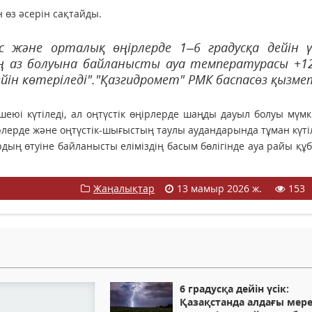
 өз әсерін сақтайды.
с және орталық өңірлерде 1–6 градусқа дейін ү
ың аз болуына байланысты ауа температурасы +
йін көтеріледі"."Қазгидромет" РМК баспасөз қызме
юі күтіледі, ал оңтүстік өңірлерде шаңды дауыл болуы мүмкі
ірлерде және оңтүстік-шығыстың таулы аудандарында тұман күтіл
дың өтуіне байланысты еліміздің басым бөлігінде ауа райы қ
Жаңалықтар
13 мамыр 2026 ж.
153
6 градусқа дейін үсік:
Қазақстанда алдағы мер