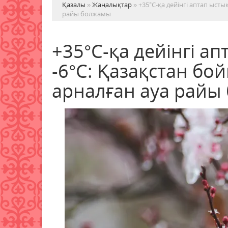
Қазалы
»
Жаңалықтар
» +35°С-қа дейінгі аптап ыст
райы болжамы
+35°С-қа дейінгі а
-6°С: Қазақстан б
арналған ауа райы