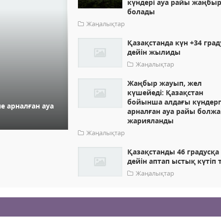
күндері ауа райы жаңбы
болады
Жаңалықтар
Қазақстанда күн +34 град
дейін жылиды
Жаңалықтар
Жаңбыр жауып, жел
күшейеді: Қазақстан
бойынша алдағы күндер
не арналған ауа
арналған ауа райы болж
жарияланды
Жаңалықтар
Қазақстанды 46 градусқа
дейін аптап ыстық күтіп 
Жаңалықтар