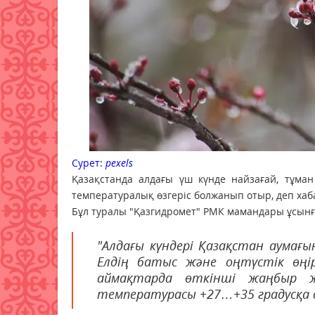
Сурет:
pexels
Қазақстанда алдағы үш күнде найзағай, тұман 
температуралық өзгеріс болжанып отыр, деп ха
Бұл туралы "Қазгидромет" РМК мамандары ұсынғ
"Алдағы күндері Қазақстан аумағы
Елдің батыс және оңтүстік өңі
аймақтарда өткінші жаңбыр жау
температурасы +27…+35 градусқа 