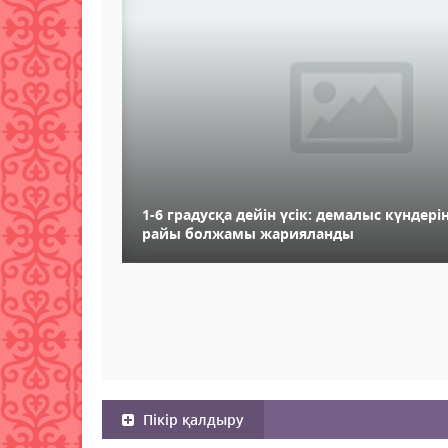
1-6 градусқа дейін үсік: демалыс күндері
райы болжамы жарияланды
Пікір қалдыру