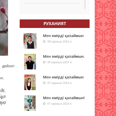
Қазалы ауданында
қаржылық қауіпсіздік
бойынша кездесу өтті
РУХАНИЯТ
07 тамыз 2026 ж.
22
Мен өмірді қалаймын
Шетелде жүрген
08 қараша 2024 ж.
қазақстандықтар Құрылтай
сайлауында қалай дауыс
береді?
Мен өмірді қалаймын.
07 тамыз 2026 ж.
08 қараша 2024 ж.
44
 дейінгі
Енді үй жануарларының
Мен өмірді қалаймын
н.
төлқұжаты eGov Mobile-да
07 қараша 2024 ж.
қолжетімді
ді.
06 тамыз 2026 ж.
100
Бұл
Мен өмірді қалаймын!
ауа
Доллар бағасы тағы да түсті
07 қараша 2024 ж.
06 тамыз 2026 ж.
105