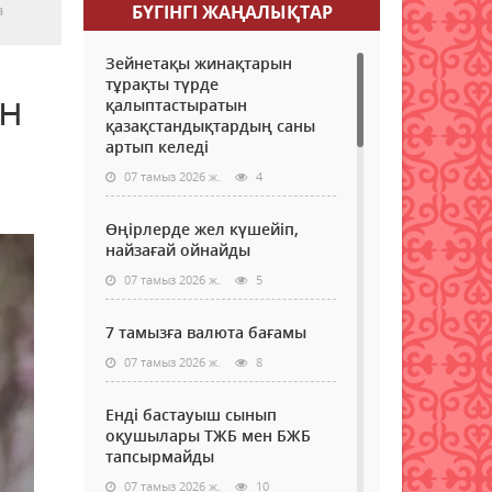
а
БҮГІНГI ЖАҢАЛЫҚТАР
Зейнетақы жинақтарын
тұрақты түрде
ен
қалыптастыратын
қазақстандықтардың саны
артып келеді
07 тамыз 2026 ж.
4
Өңірлерде жел күшейіп,
найзағай ойнайды
07 тамыз 2026 ж.
5
7 тамызға валюта бағамы
07 тамыз 2026 ж.
8
Енді бастауыш сынып
оқушылары ТЖБ мен БЖБ
тапсырмайды
07 тамыз 2026 ж.
10