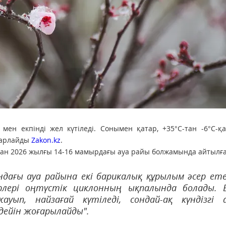
мен екпінді жел күтіледі. Сонымен қатар, +35°С-тан -6°С-қа
барлайды
Zakon.kz
.
ан 2026 жылғы 14-16 мамырдағы ауа райы болжамында айтылға
ндағы ауа райына екі барикалық құрылым әсер ете
рлері оңтүстік циклонның ықпалында болады. 
ып, найзағай күтіледі, сондай-ақ күндізгі 
дейін жоғарылайды".