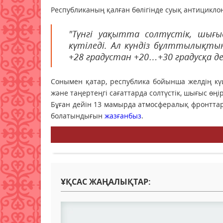
Республиканың қалған бөлігінде суық антициклон
"Түнгі уақытта солтүстік, шығы
күтіледі. Ал күндіз бұлттылықт
+28 градустан +20…+30 градусқа де
Сонымен қатар, республика бойынша желдің күше
және таңертеңгі сағаттарда солтүстік, шығыс өң
Бұған дейін 13 мамырда атмосфералық фронттар
болатындығын
жазғанбыз
.
ҰҚСАС ЖАҢАЛЫҚТАР: