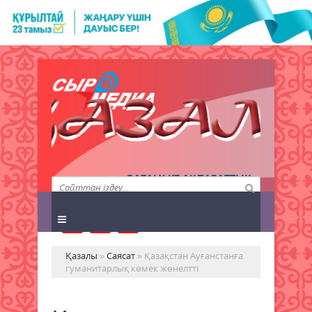
QAZALY.KZ АҚПАРАТТЫҚ
АГЕНТТІГІ
Қазалы
»
Саясат
» Қазақстан Ауғанстанға
гуманитарлық көмек жөнелтті