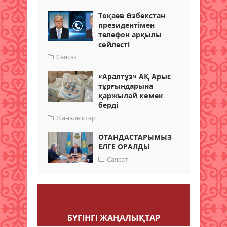
Тоқаев Өзбекстан
президентімен
телефон арқылы
сөйлесті
Саясат
«Аралтұз» АҚ Арыс
тұрғындарына
қаржылай көмек
берді
Жаңалықтар
ОТАНДАСТАРЫМЫЗ
ЕЛГЕ ОРАЛДЫ
Саясат
Пікір қалдыру
БҮГІНГI ЖАҢАЛЫҚТАР