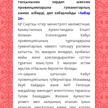
тасқынынан зардап шеккен
провинцияларына гуманитарлық
көмек жіберді, деп хабарлайды «
Хабар
24
».
ҚР Сыртқы істер министрлігі мәліметінше,
Қазақстанның Ауғанстандағы Елшісі
Әлімхан Есенгелдиев Кабул
провинциясының тұрғындарына
гуманитарлық көмекті тапсыру рәсіміне
қатысты. Ұн, макарон өнімдері, күнбағыс
майы және қоюландырылған сүттен
тұратын азық-түлік 5 мыңнан астам
мұқтаж отбасына берілетін болады.
«Іс-шараға қатысқан Кабул
провинциясының губернаторы Мохаммад
Якуб Хайдари және АИР Төтенше
жағдайлар жөніндегі агенттігінің төрағасы
Гулам Бахауддин Жилани Ауғанстан
үкіметі мен халқының атынан қиын
кезеңде көрсетілген көмек пен қолдау