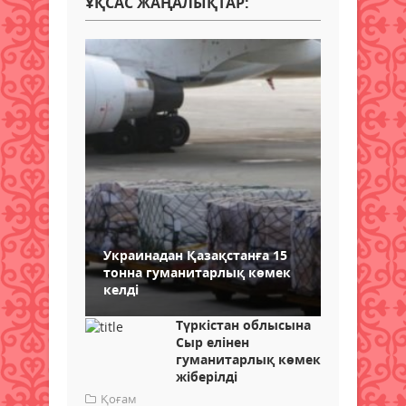
ҰҚСАС ЖАҢАЛЫҚТАР:
Украинадан Қазақстанға 15
тонна гуманитарлық көмек
келді
Түркістан облысына
Сыр елінен
гуманитарлық көмек
жіберілді
Қоғам