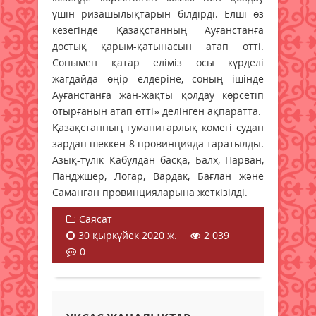
үшін ризашылықтарын білдірді. Елші өз
кезегінде Қазақстанның Ауғанстанға
достық қарым-қатынасын атап өтті.
Сонымен қатар еліміз осы күрделі
жағдайда өңір елдеріне, соның ішінде
Ауғанстанға жан-жақты қолдау көрсетіп
отырғанын атап өтті» делінген ақпаратта.
Қазақстанның гуманитарлық көмегі судан
зардап шеккен 8 провинцияда таратылды.
Азық-түлік Кабулдан басқа, Балх, Парван,
Панджшер, Логар, Вардак, Бағлан және
Саманган провинцияларына жеткізілді.
Саясат
30 қыркүйек 2020 ж.
2 039
0