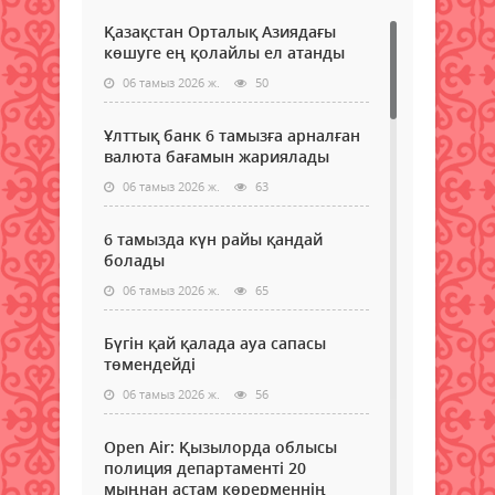
Қазақстан Орталық Азиядағы
көшуге ең қолайлы ел атанды
06 тамыз 2026 ж.
50
Ұлттық банк 6 тамызға арналған
валюта бағамын жариялады
06 тамыз 2026 ж.
63
6 тамызда күн райы қандай
болады
06 тамыз 2026 ж.
65
Бүгін қай қалада ауа сапасы
төмендейді
06 тамыз 2026 ж.
56
Open Air: Қызылорда облысы
полиция департаменті 20
мыңнан астам көрерменнің