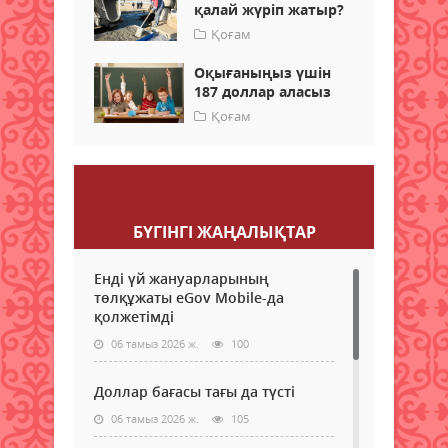
қалай жүріп жатыр?
Қоғам
Оқығаныңыз үшін
187 доллар аласыз
Қоғам
Пікір қалдыру
БҮГІНГI ЖАҢАЛЫҚТАР
Енді үй жануарларының
төлқұжаты eGov Mobile-да
қолжетімді
06 тамыз 2026 ж.
100
Доллар бағасы тағы да түсті
06 тамыз 2026 ж.
105