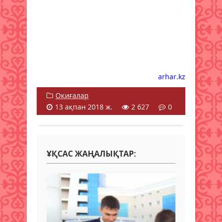
arhar.kz
Оқиғалар
13 ақпан 2018 ж.
2 627
0
ҰҚСАС ЖАҢАЛЫҚТАР: