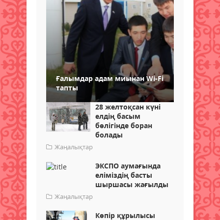
Ғалымдар адам миынан Wi-Fi
тапты
28 желтоқсан күні
елдің басым
бөлігінде боран
болады
Жаңалықтар
ЭКСПО аумағында
еліміздің басты
шыршасы жағылды
Жаңалықтар
Көпір құрылысы