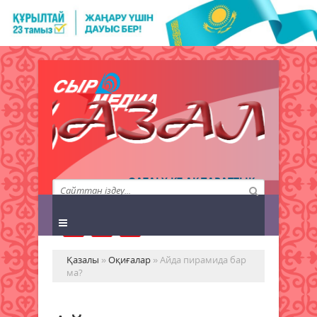
QAZALY.KZ АҚПАРАТТЫҚ
АГЕНТТІГІ
Қазалы
»
Оқиғалар
» Айда пирамида бар
ма?