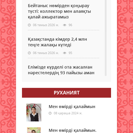
Бейтаныс нөмірден қоңырау
түсті: коллектор мен алаяқты
қалай ажыратамыз
06 тамыз 2026 ж.
96
Қазақстанда кімдер 2,4 млн
теңге жалақы күтеді
06 тамыз 2026 ж.
95
Елімізде күрделі ота жасалған
нәрестелердің 93 пайызы аман
қалып жатыр – ДСМ
06 тамыз 2026 ж.
90
РУХАНИЯТ
Еріктілер еңбегі бағаланады:
ЖОО-ға қабылдауда ескеріледі
Мен өмірді қалаймын
08 қараша 2024 ж.
06 тамыз 2026 ж.
93
Enbek.kz: Қазақстанда жұмыс
Мен өмірді қалаймын.