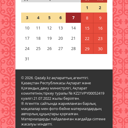
Дауыл, жаңбыр: Еліміздің
1
2
бірнеше өңірінде ауа райына
байланысты ескерту жасалды
3
4
5
6
7
8
9
06 тамыз 2026 ж.
87
10
11
12
13
14
15
16
Бұршақ, дауыл: Еліміздің 16
17
18
19
20
21
22
23
өңірінде дауылды ескерту
жарияланды
24
25
26
27
28
29
30
06 тамыз 2026 ж.
88
31
6 тамызға валюта бағамы
06 тамыз 2026 ж.
85
© 2026. Qazaly.kz ақпараттық агенттігі.
Қазақстан Республикасы Ақпарат және
Қоғамдық даму министрлігі, Ақпарат
Синоптиктер Қазақстанның екі
комитетінің тіркеу туралы № KZ21VPY00052419
қаласында ауа сапасы
куәлігі 21.07.2022 жылы берілген.
нашарлауы мүмкін екенін
® Агенттік сайтында жарияланған барлық
ескертті
мақалалар мен фото-бейне материалдардың
06 тамыз 2026 ж.
85
авторлық құқықтары қорғалған.
Материалдарды пайдаланған жағдайда сілтеме
жасалуы міндетті.
Қазақстандықтар тамызда ең