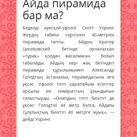
Айда пирамида
бар ма?
Беделді әуесқой-уфолог Скотт Уоринг
Жердің табиғи серігінен 40-метрлік
пирамида тапты. Айдың Кратер
Циолковский бетінде орналасқан
«тұрақ» қолдан жасалмаған болып
табылады. Айдың кері жақ бетіндегі
пирамида құрылымымен Александр
Голодтың астаналық пирамидасына өте
ұқсас. Уфолог тіпті қарапайым есептер
арқылы екі ғимараттың ұзындығын
салыстырды. «Олапдың тіпті биіктігі де
ұқсас: Голодтікі 44 метр болса, Айдағы
сұлулықтың биіктігі 40 метрге жуық», —
дейді Уоринг.