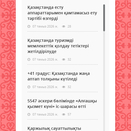
Қазақстанда есту
аппараттарымен қамтамасыз ету
тәртібі өзгерді
07 тамыз 2026 ж.
28
Қазақстанда туризмді
мемлекеттік қолдау тетіктері
жетілдірілуде
07 тамыз 2026 ж.
32
+41 градус: Қазақстанда жаңа
аптап толқыны күтіледі
07 тамыз 2026 ж.
32
5547 әскери бөлімінде «Алғашқы
қызмет күні» іс-шарасы өтті
07 тамыз 2026 ж.
57
Қаржылық сауаттылықты