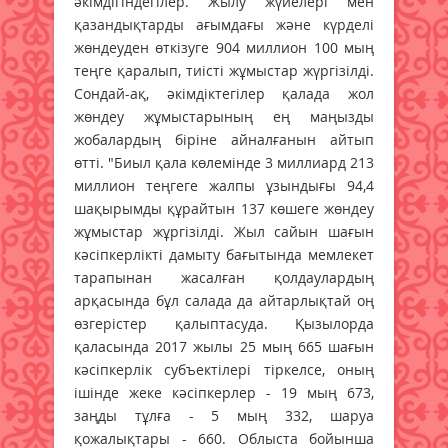
әкімдігіндегілер. Жылу жүйелері мен
қазандықтарды ағымдағы және күрделі
жөндеуден өткізуге 904 миллион 100 мың
теңге қаралып, тиісті жұмыстар жүргізілді.
Сондай-ақ, әкімдіктегілер қалада жол
жөндеу жұмыстарының ең маңызды
жобалардың біріне айналғанын айтып
өтті. "Биыл қала көлемінде 3 миллиард 213
миллион теңгеге жалпы ұзындығы 94,4
шақырымды құрайтын 137 көшеге жөндеу
жұмыстар жұргізілді. Жыл сайын шағын
кәсіпкерлікті дамыту бағытында мемлекет
тарапынан жасалған қолдаулардың
арқасында бұл салада да айтарлықтай оң
өзгерістер қалыптасуда. Қызылорда
қаласында 2017 жылы 25 мың 665 шағын
кәсіпкерлік субъектілері тіркелсе, оның
ішінде жеке кәсіпкерлер - 19 мың 673,
заңды тұлға - 5 мың 332, шаруа
қожалықтары - 660. Облыста бойынша