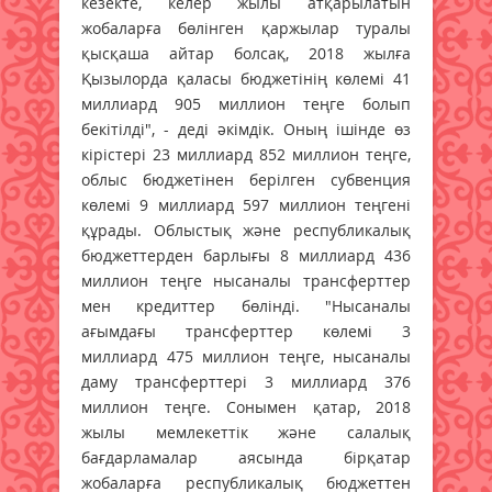
кезекте, келер жылы атқарылатын
жобаларға бөлінген қаржылар туралы
қысқаша айтар болсақ, 2018 жылға
Қызылорда қаласы бюджетінің көлемі 41
миллиард 905 миллион теңге болып
бекітілді", - деді әкімдік. Оның ішінде өз
кірістері 23 миллиард 852 миллион теңге,
облыс бюджетінен берілген субвенция
көлемі 9 миллиард 597 миллион теңгені
құрады. Облыстық және республикалық
бюджеттерден барлығы 8 миллиард 436
миллион теңге нысаналы трансферттер
мен кредиттер бөлінді. "Нысаналы
ағымдағы трансферттер көлемі 3
миллиард 475 миллион теңге, нысаналы
даму трансферттері 3 миллиард 376
миллион теңге. Сонымен қатар, 2018
жылы мемлекеттік және салалық
бағдарламалар аясында бірқатар
жобаларға республикалық бюджеттен