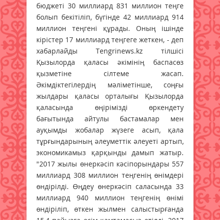
бюджеті 30 миллиард 831 миллион теңге
болып бекітіліп, бүгінде 42 миллиард 914
миллион теңгені құрады. Оның ішінде
кірістер 17 миллиард теңгеге жеткен, - деп
хабарлайды Tengrinews.kz тілшісі
Қызылорда қаласы әкімінің баспасөз
қызметіне сілтеме жасап.
Әкімдіктегілердің мәліметінше, соңғы
жылдары қаласы орталығы Қызылорда
қаласында өңірімізді өркендету
бағытында айтулы бастамалар мен
ауқымды жобалар жүзеге асып, қала
тұрғындарының әлеуметтік әлеуеті артып,
экономикамыз қарқынды дамып жатыр.
"2017 жылы өнеркәсіп кәсіпорындары 557
миллиард 308 миллион теңгенің өнімдері
өндірілді. Өңдеу өнеркәсіп саласында 33
миллиард 940 миллион теңгенің өнімі
өндіріліп, өткен жылмен салыстырғанда