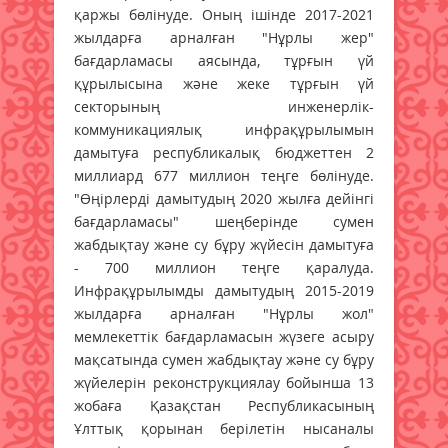
қаржы бөлінуде. Оның ішінде 2017-2021
жылдарға арналған "Нұрлы жер"
бағдарламасы аясында, тұрғын үй
құрылысына және жеке тұрғын үй
секторының инженерлік-
коммуникациялық инфрақұрылымын
дамытуға республикалық бюджеттен 2
миллиард 677 миллион теңге бөлінуде.
"Өңірлерді дамытудың 2020 жылға дейінгі
бағдарламасы" шеңберінде сумен
жабдықтау және су бұру жүйесін дамытуға
- 700 миллион теңге қаралуда.
Инфрақұрылымды дамытудың 2015-2019
жылдарға арналған "Нұрлы жол"
мемлекеттік бағдарламасын жүзеге асыру
мақсатында сумен жабдықтау және су бұру
жүйелерін реконструкциялау бойынша 13
жобаға Қазақстан Республикасының
Ұлттық қорынан берілетін нысаналы