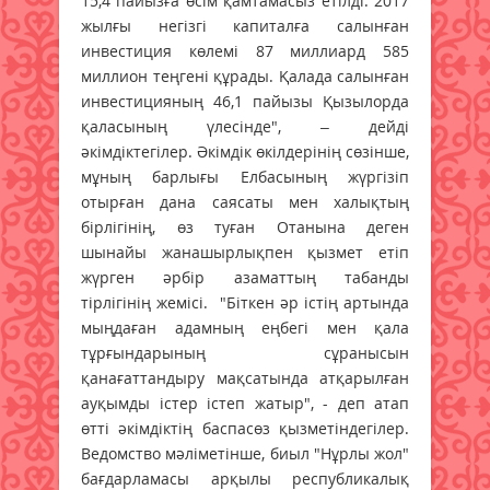
15,4 пайызға өсім қамтамасыз етілді. 2017
жылғы негізгі капиталға салынған
инвестиция көлемі 87 миллиард 585
миллион теңгені құрады. Қалада салынған
инвестицияның 46,1 пайызы Қызылорда
қаласының үлесінде", – дейді
әкімдіктегілер. Әкімдік өкілдерінің сөзінше,
мұның барлығы Елбасының жүргізіп
отырған дана саясаты мен халықтың
бірлігінің, өз туған Отанына деген
шынайы жанашырлықпен қызмет етіп
жүрген әрбір азаматтың табанды
тірлігінің жемісі. "Біткен әр істің артында
мыңдаған адамның еңбегі мен қала
тұрғындарының сұранысын
қанағаттандыру мақсатында атқарылған
ауқымды істер істеп жатыр", - деп атап
өтті әкімдіктің баспасөз қызметіндегілер.
Ведомство мәліметінше, биыл "Нұрлы жол"
бағдарламасы арқылы республикалық