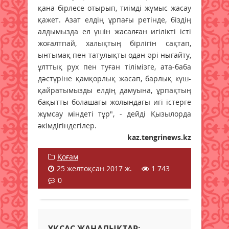
қана бірлесе отырып, тиімді жұмыс жасау
қажет. Азат елдің ұрпағы ретінде, біздің
алдымызда ел үшін жасалған игілікті істі
жоғалтпай, халықтың бірлігін сақтап,
ынтымақ пен татулықты одан әрі нығайту,
ұлттық рух пен туған тілімізге, ата-баба
дәстүріне қамқорлық жасап, барлық күш-
қайратымызды елдің дамуына, ұрпақтың
бақытты болашағы жолындағы игі істерге
жұмсау міндеті тұр", - дейді Қызылорда
әкімдігіндегілер.
kaz.tengrinews.kz
Қоғам
25 желтоқсан 2017 ж.
1 743
0
ҰҚСАС ЖАҢАЛЫҚТАР: