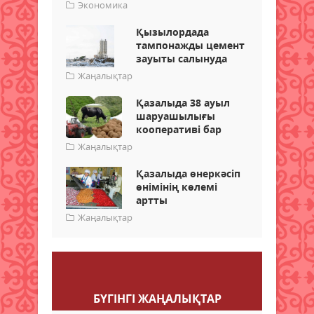
Экономика
Қызылордада
тампонажды цемент
зауыты салынуда
Жаңалықтар
Қазалыда 38 ауыл
шаруашылығы
кооперативі бар
Жаңалықтар
Қазалыда өнеркәсіп
өнімінің көлемі
артты
Жаңалықтар
Пікір қалдыру
БҮГІНГI ЖАҢАЛЫҚТАР