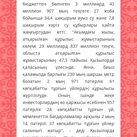
бюджеттен бөлінген 3 миллиард 43
миллион 907 мың теңгеге 27 жоба
бойынша 34,4 шақырым ауыз су және 7,8
шақырым кәріз су құбырлары қайта
жаңғыртудан өтті. "Ағымдағы жылы,
атқарылған құрылыс жұмыстарының
көлемі 29 миллиард 837 миллион теңге,
облыста атқарылған құрылыс
жұмыстарының 47,3 пайызы Қызылорда
қаласының үлесінде. Яғни, биыл
қаламызда барлығы 230 мың шаршы метр
болатын 2 мың 971 пәтерлік 61
көпқабатты тұрғын үйлердің құрылысы
жүргізілуде. Оның ішінде жеке
инвесторлардың өз қаржысы есебінен 957
пәтерлік 24 көпқабатты тұрғын үй,
мемлекеттік бағдарламалар арқылы 2 мың
14 пәтерлі 37 көпқабатты тұрғын үйлер
салынып жатыр", - деді Қызылорда