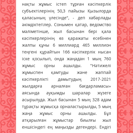
нақты жұмыс істеп тұрған кәсіпкерлік
субъектілерінің 50,3 пайызы Қызылорда
қаласының үлесінде", - деп хабарлады
әкімдіктегілер. Сонымен қатар, ведомство
мәліметінше, жыл басынан бері қала
кәсіпкерлерінің өз қаражаты есебінен
жалпы құны 6 миллиард 465 миллион
теңгені құрайтын 166 кәсіпкерлік нысан
іске қосылып, онда жаңадан 1 мың 760
жұмыс орны ашылды. "Нәтижелі
жұмыспен қамтуды және жаппай
кәсіпкерлікті дамытудың 2017-2021
жылдарға арналған бағдарламасы»
аясында ауқымды шаралар жүзеге
асырылуда. Жыл басынан 5 мың 328 адам
тұрақты жұмысқа орналастырылды, 5 мың
жаңа жұмыс орны ашылды. Бұл
атқарылған жұмыстар биылғы жыл
еншісіндегі ең маңызды дегендері. Ендігі