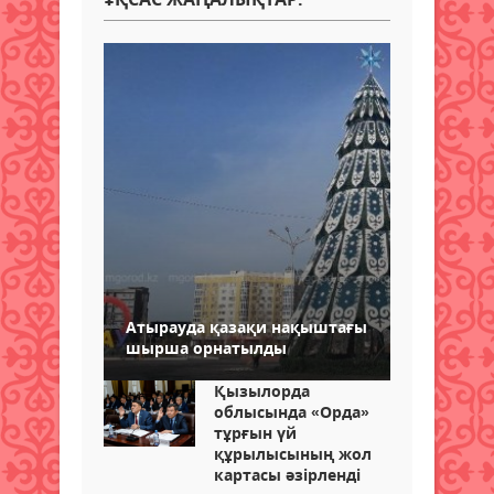
Атырауда қазақи нақыштағы
шырша орнатылды
Қызылорда
облысында «Орда»
тұрғын үй
құрылысының жол
картасы әзірленді