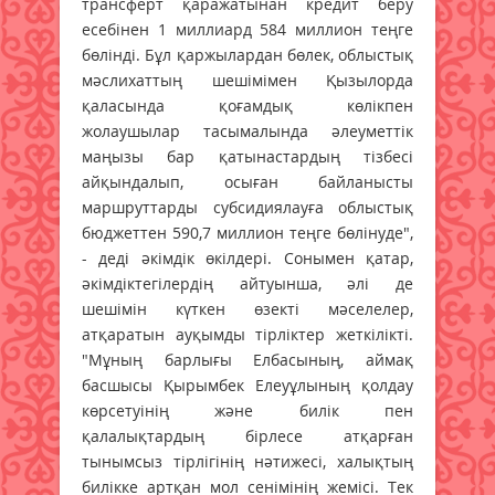
трансферт қаражатынан кредит беру
есебінен 1 миллиард 584 миллион теңге
бөлінді. Бұл қаржылардан бөлек, облыстық
мәслихаттың шешімімен Қызылорда
қаласында қоғамдық көлікпен
жолаушылар тасымалында әлеуметтік
маңызы бар қатынастардың тізбесі
айқындалып, осыған байланысты
маршруттарды субсидиялауға облыстық
бюджеттен 590,7 миллион теңге бөлінуде",
- деді әкімдік өкілдері. Сонымен қатар,
әкімдіктегілердің айтуынша, әлі де
шешімін күткен өзекті мәселелер,
атқаратын ауқымды тірліктер жеткілікті.
"Мұның барлығы Елбасының, аймақ
басшысы Қырымбек Елеуұлының қолдау
көрсетуінің және билік пен
қалалықтардың бірлесе атқарған
тынымсыз тірлігінің нәтижесі, халықтың
билікке артқан мол сенімінің жемісі. Тек