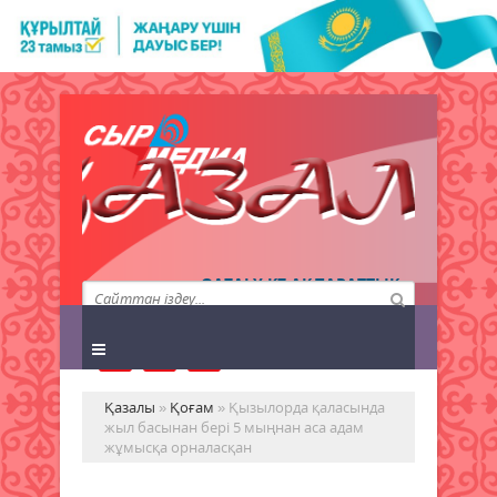
QAZALY.KZ АҚПАРАТТЫҚ
АГЕНТТІГІ
Қазалы
»
Қоғам
» Қызылорда қаласында
жыл басынан бері 5 мыңнан аса адам
жұмысқа орналасқан