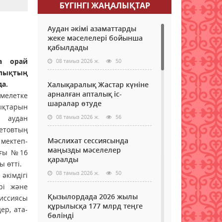
БҮГІНГI ЖАҢАЛЫҚТАР
Аудан әкімі азаматтарды
жеке мәселелері бойынша
қабылдады
а орай
08 тамыз 2026 ж.
50
ылықтың
а.
Халықаралық Жастар күніне
арналған апталық іс-
мелетке
шаралар өтуде
ықтарын
08 тамыз 2026 ж.
56
, аудан
товтың
Мәслихат сессиясында
мектеп-
маңызды мәселелер
ағы №16
қаралды
 өтті.
08 тамыз 2026 ж.
50
кімдігі
рі және
Қызылордада 2026 жылы
иссиясы
құрылысқа 177 млрд теңге
ер, ата-
бөлінді