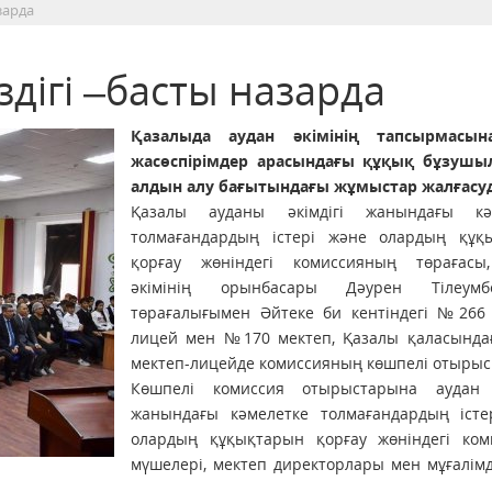
зарда
здігі –басты назарда
Қазалыда аудан әкімінің тапсырмасын
жасөспірімдер арасындағы құқық бұзуш
алдын алу бағытындағы жұмыстар жалғасуд
Қазалы ауданы әкімдігі жанындағы кә
толмағандардың істері және олардың құқ
қорғау жөніндегі комиссияның төрағасы
әкімінің орынбасары Дәурен Тілеумбе
төрағалығымен Әйтеке би кентіндегі №266 
лицей мен №170 мектеп, Қазалы қаласынд
мектеп-лицейде комиссияның көшпелі отырысы
Көшпелі комиссия отырыстарына аудан ә
жанындағы кәмелетке толмағандардың істе
олардың құқықтарын қорғау жөніндегі ком
мүшелері, мектеп директорлары мен мұғалімд
.