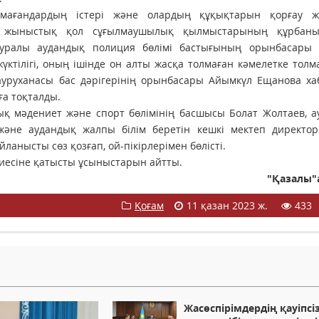
лмағандардың істері және олардың құқықтарын қорғау жө
қ, жыныстық қол сұғылмаушылық қылмыстарының құрбан
р туралы аудандық полиция бөлімі бастығының орынбасары 
үктілігі, оның ішінде он алты жасқа толмаған кәмелетке тол
қ ауруханасы бас дәрігерінің орынбасары Айымкүл Ещанова х
ға тоқталды.
ық мәдениет және спорт бөлімінің басшысы Болат Жолтаев, 
және аудандық жалпы білім беретін кешкі мектеп директо
йланысты сөз қозғап, ой-пікірлерімен бөлісті.
рбиесіне қатысты ұсыныстарын айтты.
"Қазалы"
Қоғам
11 қазан 2023 ж.
433
Жасөспірімдердің қауіпсіз