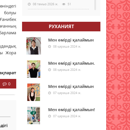
08 тамыз 2026 ж.
51
ніндегі
ы болуы
Жамбылда жаңа флюорит
Ғанибек
зауыты салынады
мағанның
РУХАНИЯТ
08 тамыз 2026 ж.
48
абарлама
Мен өмірді қалаймын
Қазақстанның басым
аудандық
08 қараша 2024 ж.
бөлігінде жауын-шашынсыз
ры Жора
ауа райы күтіледі
Мен өмірді қалаймын.
08 тамыз 2026 ж.
50
08 қараша 2024 ж.
ақпарат
Ғалымдар «климаттық
әткеншек» құбылысы
0
Мен өмірді қалаймын
туралы ескертті
07 қараша 2024 ж.
08 тамыз 2026 ж.
53
Мен өмірді қалаймын!
Аптап ыстық, найзағай,
бұршақ: 17 облыста ескерту
07 қараша 2024 ж.
жарияланды
дігі
08 тамыз 2026 ж.
50