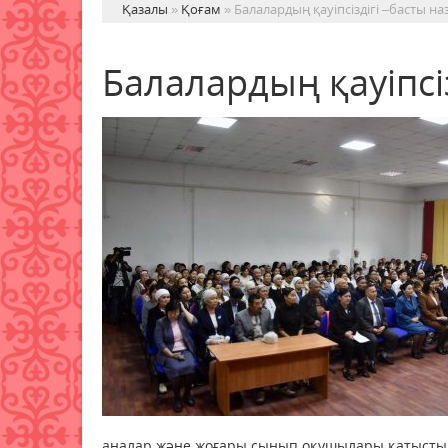
Қазалы
»
Қоғам
» Балалардың қауіпсіздігі –басты на
Балалардың қауіпсі
аналар және жоғары сынып оқушылары қатысты