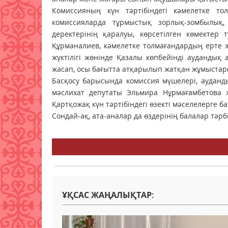
Комиссияның күн тәртібіндегі кәмелетке то
комиссияларда тұрмыстық зорлық-зомбылы
деректерінің қаралуы, көрсетілген көмекте
Құрманалиев, кәмелетке толмағандардың ерте ж
жүктілігі жөнінде Қазалы көпбейінді ауданды
жасап, осы бағытта атқарылып жатқан жұмыстар
Басқосу барысында комиссия мүшелері, ауданд
мәслихат депутаты Эльмира Нұрмағамбетова 
Қартқожақ күн тәртібіндегі өзекті мәселелерге ба
Сондай-ақ, ата-аналар да өздерінің балалар тә
ҰҚСАС ЖАҢАЛЫҚТАР: