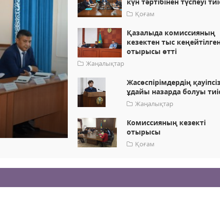
күн тәртібінен түспеуі тиі
Қоғам
Қазалыда комиссияның
кезектен тыс кеңейтілге
отырысы өтті
Жаңалықтар
Жасөспірімдердің қауіпсіз
ұдайы назарда болуы тиі
Жаңалықтар
Комиссияның кезекті
отырысы
Қоғам