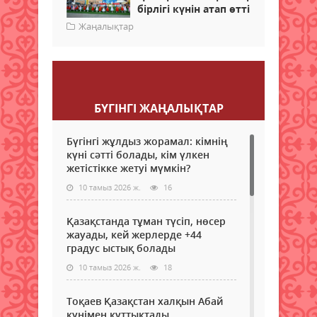
бірлігі күнін атап өтті
Жаңалықтар
Пікір қалдыру
БҮГІНГI ЖАҢАЛЫҚТАР
Бүгінгі жұлдыз жорамал: кімнің
күні сәтті болады, кім үлкен
жетістікке жетуі мүмкін?
10 тамыз 2026 ж.
16
Қазақстанда тұман түсіп, нөсер
жауады, кей жерлерде +44
градус ыстық болады
10 тамыз 2026 ж.
18
Тоқаев Қазақстан халқын Абай
күнімен құттықтады