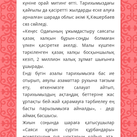
күніне орай митинг өтті. Тарихымыздағы
қайғылы да қасіретті жылдарды еске алуға
арналған шарада облыс әкімі Қ.Көшербаев
сөз сөйледі.
«Кеңес Одағының ұжымдастыру саясаты
қазақ халқын бұрын-соңды болмаған
үлкен қасіретке әкелді. Малы күшпен
тәркіленген қазақ халқы босқыншылық
кезіп, 2 миллион халық зұлмат шығынға
ұшырады.
Енді бүгін азалы тарихымызға бас ие
отырып, аяулы азаматтар рухына тағзым
ету, өткенімізге салауат айтып,
тарихымыздың ақтаңдақ беттеріне жас
ұрпақты бей-жай қарамауға тәрбиелеу ең
басты парызымызға айналды», - деді
аймақ басшысы.
Жиын соңында шараға қатысушылар
«Саяси қуғын сүргін құрбандары»
ескерткішіне гүл шоқтарын қойып, ата-