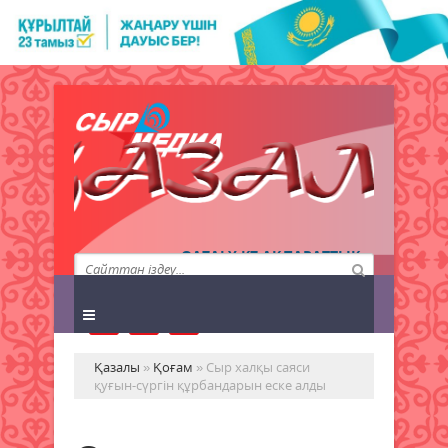
QAZALY.KZ АҚПАРАТТЫҚ
АГЕНТТІГІ
Қазалы
»
Қоғам
» Сыр халқы саяси
қуғын-сүргін құрбандарын еске алды