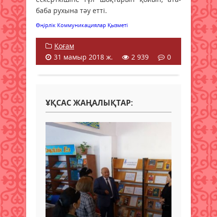
баба рухына тәу етті.
Өңірлік Коммуникациялар Қызметі
Қоғам
31 мамыр 2018 ж.
2 939
0
ҰҚСАС ЖАҢАЛЫҚТАР: