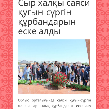
Сыр халқы саяси
қуғын-сүргін
құрбандарын
еске алды
Облыс орталығында саяси қуғын-сүргін
және ашаршылық құрбандарын еске алу