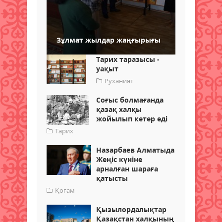
Зұлмат жылдар жаңғырығы
Тарих таразысы -
уақыт
Руханият
Соғыс болмағанда
қазақ халқы
жойылып кетер еді
Тарих
Назарбаев Алматыда
Жеңіс күніне
арналған шараға
қатысты
Қоғам
Қызылордалықтар
Қазақстан халқының