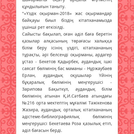
құндылығын таныту.
"«Үздік оқырман-2018» жас оқырмандар
байқауы биыл біздің кітапханамызда
үшінші рет өткізілді.
Сайысты бақылап, оған әділ баға беретін
қазылар алқасының төрағасы халыққа
білім беру ісінің үздігі, кітапхананың
тұрақты, әрі белсенді оқырманы, ардагер
ұстаз - Бекетов Қадырбек, аудандық ішкі
саясат бөлімінің бас маманы - Нұржаубаев
Ерлан, аудандық оқушылар Үйінің
бұқаралық бөлімінің меңгерушісі -
Зарипова Бақыткүл, аудандық білім
бөлімінің атынан Қ.И.Сәтбаев атындағы
№216 орта мектептің мұғалімі Тәжікенова
Жазира, аудандық орталық кітапхананың
әдістеме-библиографиялық бөлімінің
меңгерушісі Бекетаева Роза қазылық етіп,
әділ бағасын берді.