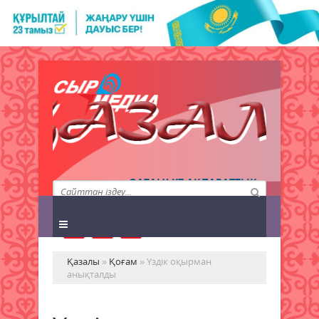
QAZALY.KZ АҚПАРАТТЫҚ
АГЕНТТІГІ
Қазалы
»
Қоғам
» Үздік оқырман
анықталды