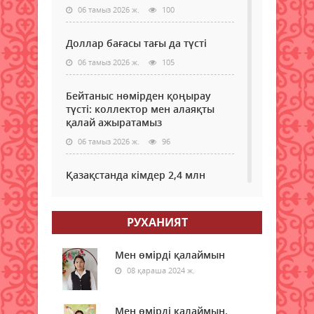
06 тамыз 2026 ж.
100
Доллар бағасы тағы да түсті
06 тамыз 2026 ж.
105
Бейтаныс нөмірден қоңырау
түсті: коллектор мен алаяқты
қалай ажыратамыз
06 тамыз 2026 ж.
96
Қазақстанда кімдер 2,4 млн
теңге жалақы күтеді
06 тамыз 2026 ж.
95
РУХАНИЯТ
Елімізде күрделі ота жасалған
нәрестелердің 93 пайызы аман
Мен өмірді қалаймын
қалып жатыр – ДСМ
08 қараша 2024 ж.
06 тамыз 2026 ж.
90
Мен өмірді қалаймын.