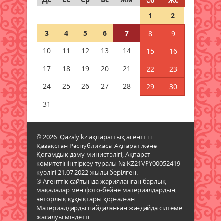
Сб
Жс
1
2
Ұлттық банк 6 тамызға арналған
валюта бағамын жариялады
3
4
5
6
7
8
9
06 тамыз 2026 ж.
87
10
11
12
13
14
15
16
Дауыл, жаңбыр: Еліміздің
17
18
19
20
21
22
23
бірнеше өңірінде ауа райына
байланысты ескерту жасалды
24
25
26
27
28
29
30
06 тамыз 2026 ж.
87
31
Бұршақ, дауыл: Еліміздің 16
өңірінде дауылды ескерту
© 2026. Qazaly.kz ақпараттық агенттігі.
жарияланды
Қазақстан Республикасы Ақпарат және
06 тамыз 2026 ж.
88
Қоғамдық даму министрлігі, Ақпарат
комитетінің тіркеу туралы № KZ21VPY00052419
куәлігі 21.07.2022 жылы берілген.
6 тамызға валюта бағамы
® Агенттік сайтында жарияланған барлық
06 тамыз 2026 ж.
85
мақалалар мен фото-бейне материалдардың
авторлық құқықтары қорғалған.
Материалдарды пайдаланған жағдайда сілтеме
Синоптиктер Қазақстанның екі
жасалуы міндетті.