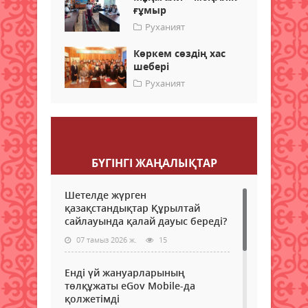
ғұмыр
Руханият
Көркем сөздің хас
шебері
Руханият
Пікір қалдыру
БҮГІНГI ЖАҢАЛЫҚТАР
Шетелде жүрген
қазақстандықтар Құрылтай
сайлауында қалай дауыс береді?
07 тамыз 2026 ж.
15
Енді үй жануарларының
төлқұжаты eGov Mobile-да
қолжетімді