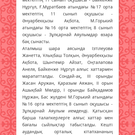
Нұргүл, Ғ.Мұратбаев атындағы №17 орта
мектептің 11 сынып оқушысы -
Әнуарбекқызы Ақбота, М.Горький
атындағы №16 орта мектептің 8 сынып
оқушысы - Зұлқарнай Аяулымдар өзара
бақ сынасты.
Аталмыш шара аясында Ізтілеуова
Жанетта, Ұлықбаш Толқын, Әнуарбекқызы
Ақбота, Шынтемір Айзат, Оңталапова
Анеля, Байкенже Нұргүл алғыс хаттармен
марапатталды. Сондай-ақ, ІІІ орынды
Жасан Аружан, Қаразым Аяжан, ІІ орын
Ашықбай Мөлдір, І орынды Байқадамов
Нұржан, Бас жүлдені М.Горький атындағы
№16 орта мектептің 8 сынып оқушысы -
Зұлқарнай Аяулым иемденді. Қатысқан
барша талапкерлерге алғыс хаттар мен
бағалы сыйлықтар табысталды. Кешті
аудандық орталық кітапхананың