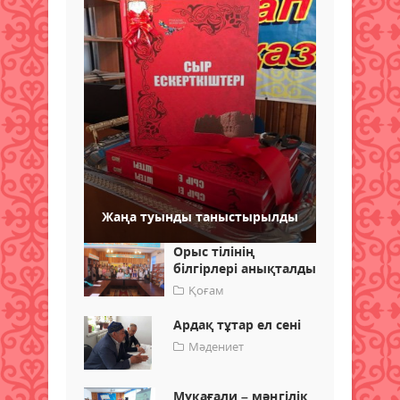
Жаңа туынды таныстырылды
Орыс тілінің
білгірлері анықталды
Қоғам
Ардақ тұтар ел сені
Мәдениет
Мұқағали – мәңгілік