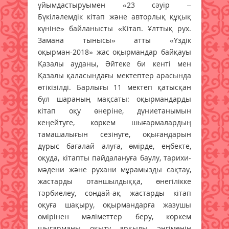
ұйымдастыруымен «23 сәуір –
Бүкіләлемдік кітап және авторлық құқық
күніне» байланысты «Кітап. Ұлттық рух.
Замана тынысы» атты «Үздік
оқырман-2018» жас оқырмандар байқауы
Қазалы ауданы, Әйтеке би кенті мен
Қазалы қаласындағы мектептер арасында
өтікізілді. Барлығы 11 мектеп қатысқан
бұл шараның мақсаты: оқырмандарды
кітап оқу өнеріне, дүниетанымын
кеңейтуге, көркем шығармалардың
тамашалығын сезінуге, оқығандарын
дұрыс бағалай алуға, өмірде, еңбекте,
оқуда, кітапты пайдалануға баулу, тарихи-
мәдени және рухани мұрамызды сақтау,
жастарды отаншылдыққа, өнегілікке
тәрбиелеу, сондай-ақ жастарды кітап
оқуға шақыру, оқырмандарға жазушы
өмірінен мәліметтер беру, көркем
шығарманы оқыту арқылы әңгіменің