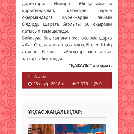
директоры Индира Әбілқасымқызы
қорытындылап, қатысқан барша
оқырмандарға жүрекжарды лебізін
білдірді. Шараға барлығы 60 оқырман
қатысып тамашалады.
Байқауда бақ сынаған жас оқырмандарға
«Жас Орда» жастар қоғамдық бірлестігінің
атынан бағалы сыйлықтар мен алғыс
хаттар табысталды.
"ҚАЗАЛЫ" ақпарат.
Қоғам
23 сәуір 2018 ж.
5 075
0
ҰҚСАС ЖАҢАЛЫҚТАР: