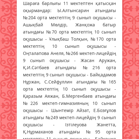
Шараға барлығы 11 мектептен қатысқан
оқырмандар: Ы.Алтынсарин атындағы
№204 орта мектептің 9 сынып оқушысы -
Ашықбай Мөлдір, Жанқожа батыр
атындағы №70 орта мектептің 10 сынып
оқушысы - Ұлықбаш Толқын, №170 орта
мектептің 10 сынып оқушысы -
Оңталапова Анеля, №266 мектеп-лицейдің
9 сынып оқушысы - Жасан Аружан,
Қ.И.Сәтбаев атындағы №216 орта
мектептің 9 сынып оқушысы - Байқадамов
Нұржан, С.Сейфуллин атындағы №165
орта мектептің 10 сынып оқушысы -
Қаразым Аяжан, Б.Мергенбаев атындағы
№226 мектеп-гимназияның 10 сынып
оқушысы - Шынтемір Айзат, Е.Бозғұлов
атындағы №249 мектеп-лицейдің 9 сынып
оқушысы - Ізтілеуова Жанетта,
Қ.Нұрмаханов атындағы №95 орта
мектептің 11 сынып оқушысы - Байкенже