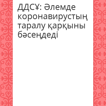
ДДСҰ: Әлемде
коронавирустың
таралу қарқыны
бәсеңдеді