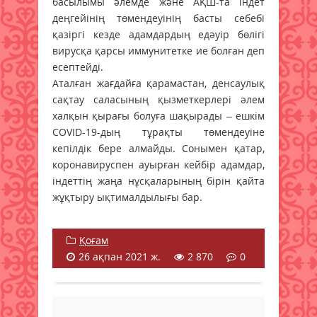
басылымы әлемде және АҚШ-та індет
деңгейінің төмендеуінің басты себебі
қазіргі кезде адамдардың едәуір бөлігі
вирусқа қарсы иммунитетке ие болған деп
есептейді.⠀
Аталған жағдайға қарамастан, денсаулық
сақтау саласының қызметкерлері әлем
халқын қырағы болуға шақырады – ешкім
COVID-19-дың тұрақты төмендеуіне
кепілдік бере алмайды. Сонымен қатар,
коронавируспен ауырған кейбір адамдар,
індеттің жаңа нұсқаларының бірін қайта
жұқтыру ықтималдылығы бар.
Қоғам
26 ақпан 2021 ж.
2 870
0