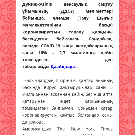
Дүниежүзілік денсаулық сақтау
ұйымының (ДДСҰ) мәліметтері
бойынша, әлемде (Таяу Шығыс
мемлекеттерінен басқа)
коронавирустың таралу қарқыны
бәсеңдегені байқалған.
Сондай-ақ,
әлемде COVID-19 жаңа жағдайларының
саны 16% – 2,7 миллионға дейін
төмендеген, деп
хабарлайды
ҚазАқпарат
.
Ғалымдардың пікірінше, қаңтар айының
басында вирус жұқтырушылар саны 5
миллионнан асқаннан кейін, бесінші апта
қатарынан індет қарқынының
төмендегені байқалған. Сонымен қатар
коронавирустан қайтыс болғандар саны
да азаюда. ⠀
Американдық The New York Times