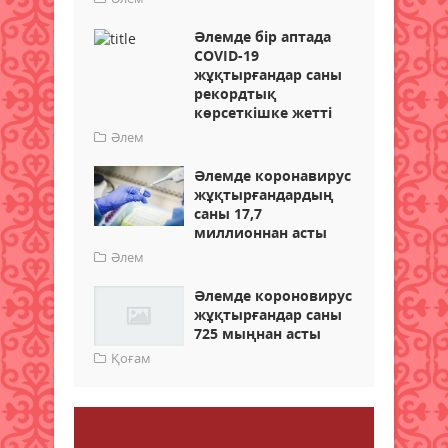
Әлемде бір аптада
COVID-19
жұқтырғандар саны
рекордтық
көрсеткішке жетті
Әлем
Әлемде коронавирус
жұқтырғандардың
саны 17,7
миллионнан асты
Әлем
Әлемде короновирус
жұқтырғандар саны
725 мыңнан асты
Қоғам
Пікір қалдыру