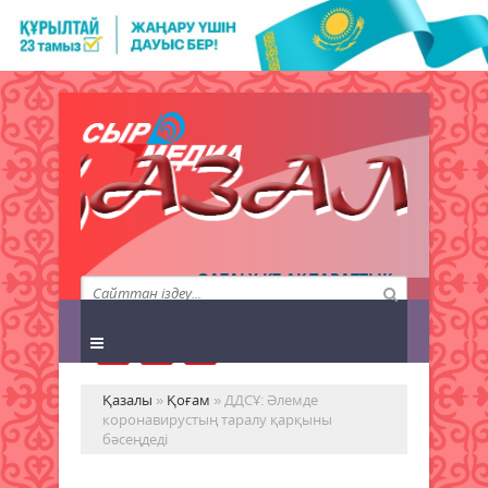
QAZALY.KZ АҚПАРАТТЫҚ
АГЕНТТІГІ
Қазалы
»
Қоғам
» ДДСҰ: Әлемде
коронавирустың таралу қарқыны
бәсеңдеді