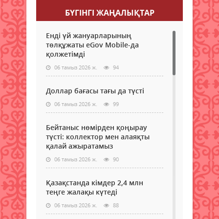
БҮГІНГI ЖАҢАЛЫҚТАР
Енді үй жануарларының
төлқұжаты eGov Mobile-да
қолжетімді
06 тамыз 2026 ж.
94
Доллар бағасы тағы да түсті
06 тамыз 2026 ж.
99
Бейтаныс нөмірден қоңырау
түсті: коллектор мен алаяқты
қалай ажыратамыз
06 тамыз 2026 ж.
90
Қазақстанда кімдер 2,4 млн
теңге жалақы күтеді
06 тамыз 2026 ж.
88