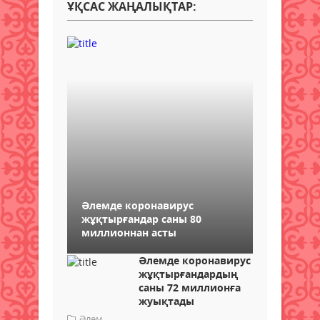
ҰҚСАС ЖАҢАЛЫҚТАР:
Әлемде коронавирус
жұқтырғандар саны 80
миллионнан асты
Әлемде коронавирус
жұқтырғандардың
саны 72 миллионға
жуықтады
Әлем