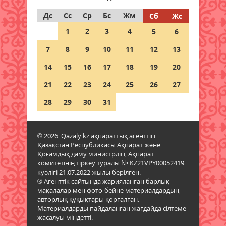
08 тамыз 2026 ж.
63
Дс
Сс
Ср
Бс
Жм
Сб
Жс
1
2
3
4
5
6
Ғалымдар отбасында нешінші
болып туғаныңыз өміріңізге
7
8
9
10
11
12
13
қалай әсер ететінін айтты
14
08 тамыз 2026 ж.
15
16
17
60
18
19
20
21
22
23
24
25
26
27
1 қыркүйектен бастап жаңа
шектеу: Қазақстанға қандай
28
29
30
31
көліктерді әкелуге тыйым
салынады?
08 тамыз 2026 ж.
60
© 2026. Qazaly.kz ақпараттық агенттігі.
Қазақстан Республикасы Ақпарат және
Қоғамдық даму министрлігі, Ақпарат
Гранттан қағылған
комитетінің тіркеу туралы № KZ21VPY00052419
талапкерлерге тағы бір
куәлігі 21.07.2022 жылы берілген.
мүмкіндік: 4 мыңнан астам грант
® Агенттік сайтында жарияланған барлық
бар
мақалалар мен фото-бейне материалдардың
авторлық құқықтары қорғалған.
08 тамыз 2026 ж.
57
Материалдарды пайдаланған жағдайда сілтеме
жасалуы міндетті.
Азаматтық белсенділік – ел