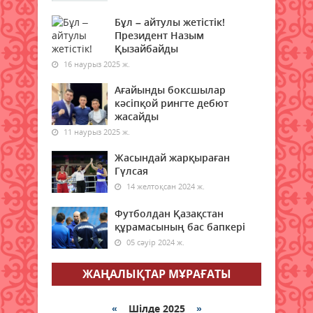
керек? Бұрынғы министр кеңес
берді
Бұл – айтулы жетістік!
Президент Назым
08 тамыз 2026 ж.
60
Қызайбайды
16 наурыз 2025 ж.
Қазақстанның бірқатар
өңірлеріне аптап ыстық қайта
Ағайынды боксшылар
оралады - синоптиктер
кәсіпқой рингте дебют
08 тамыз 2026 ж.
жасайды
61
11 наурыз 2025 ж.
Елімізде бір тәулікте үш орман
Жасындай жарқыраған
өрті тіркелді
Гүлсая
08 тамыз 2026 ж.
65
14 желтоқсан 2024 ж.
Футболдан Қазақстан
Синоптиктер Астана мен
құрамасының бас бапкері
Алматыда аптап ыстық
болатынын ескертті
05 сәуір 2024 ж.
08 тамыз 2026 ж.
62
ЖАҢАЛЫҚТАР МҰРАҒАТЫ
Қазақстанда 7 тамызда үш
орман өрті тіркелді
«
Шілде 2025
»