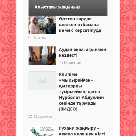
Алыстағы жақыным
Өрттен зардап
шеккен отбасына
көмек көрсетілуде
Қоғам
Аудан әкімі ақынмен
кездесті
Мәдениет
Клипіме
«мықырайған»
қыздарды
түсірмеймін деген
Нұрболат Абдуллин
сөзінде тұрмады
(ВИДЕО)
Мәдениет
Рухани жаңғыру –
кемел келешек кілті