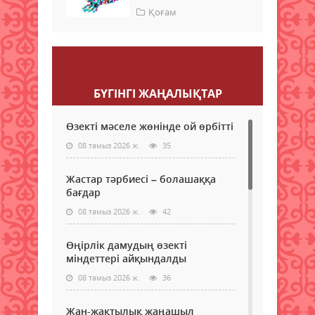
Қоғам
Пікір қалдыру
БҮГІНГI ЖАҢАЛЫҚТАР
Өзекті мәселе жөнінде ой өрбітті
08 тамыз 2026 ж.
35
Жастар тәрбиесі – болашаққа
бағдар
08 тамыз 2026 ж.
42
Өңірлік дамудың өзекті
міндеттері айқындалды
08 тамыз 2026 ж.
36
Жан-жақтылық жаңашыл