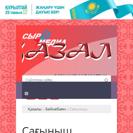
QAZALY.KZ АҚПАРАТТЫҚ
АГЕНТТІГІ
Қазалы
»
Бейнебаян
» Сағыныш
Сағыныш