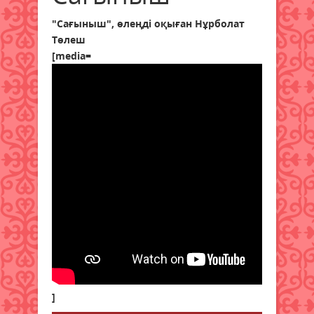
"Сағыныш", өлеңді оқыған Нұрболат
Төлеш
[media=
]