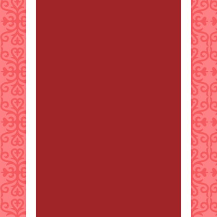
and take off - in just 2 seconds -
and it's personalized for each dog.
Plus, we offer a lifetime warranty so
you can be sure your pet is always
safe and stylish. We've had a lot of
success with it so far and I think
your dog would love it. Get yours
today with 50% OFF:
https://caredogbest.com FREE
Shipping - TODAY ONLY! Thank
You, Finley
Chu Darker
от 2 ақпан 2025
16:03
Find out the hidden strategy
behind free Google traffic that