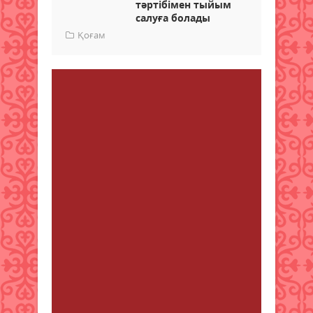
тәртібімен тыйым
салуға болады
Қоғам
Пікір
10
Пікір қалдыру
Wilhelmina Li
от 24 қазан 2024
23:03
Need powerful AI tools? Save up to
hundreds with this incredible offer.
Click for more info
https://bit.ly/Get-Unlimited-
ChatGPT-4o-Plus