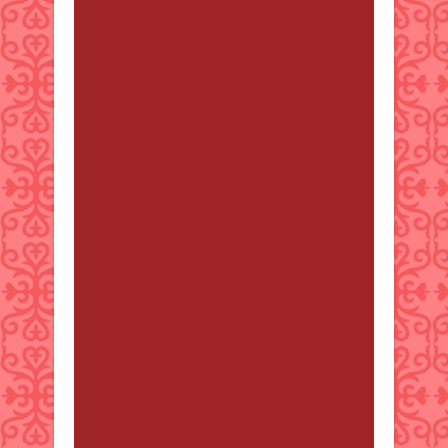
Sharon Abel
от 25 мамыр 2025
17:09
Enjoy complimentary pickup and
flexible rental options. Go with
Enterprise and hit the road now!
https://bit.ly/rent-a-car-near-you
Broderick Abell
от 25 шілде
2025 11:31
Could your microbiome be the real
cause of dental problems? Discover
the fix here: https://bit.ly/keep-
your-teeth-clean