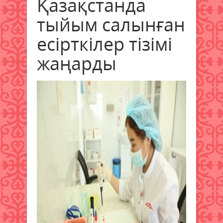
Қазақстанда
тыйым салынған
есірткілер тізімі
жаңарды