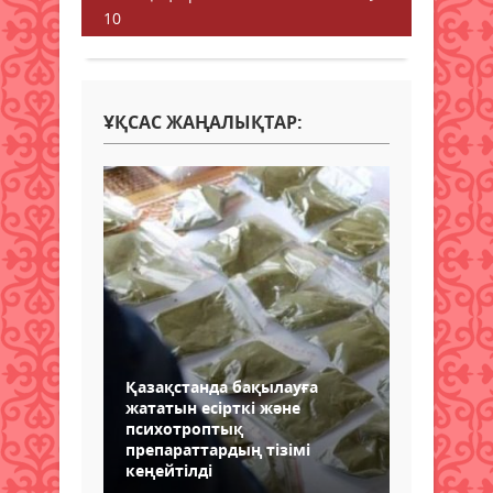
10
ҰҚСАС ЖАҢАЛЫҚТАР:
Қазақстанда бақылауға
жататын есірткі және
психотроптық
препараттардың тізімі
кеңейтілді