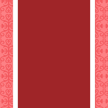
Moises Gadson
от 11 қараша
2024 23:22
Do you aspire to make cinematic
films? Check out AI MovieMaker.
https://bit.ly/ai-8k-realistic-movie-
maker
Hwa
от 14 қараша 2024 16:50