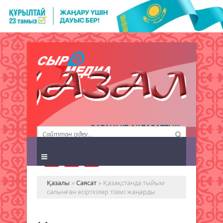
QAZALY.KZ АҚПАРАТТЫҚ
АГЕНТТІГІ
Қазалы
»
Саясат
» Қазақстанда тыйым
салынған есірткілер тізімі жаңарды