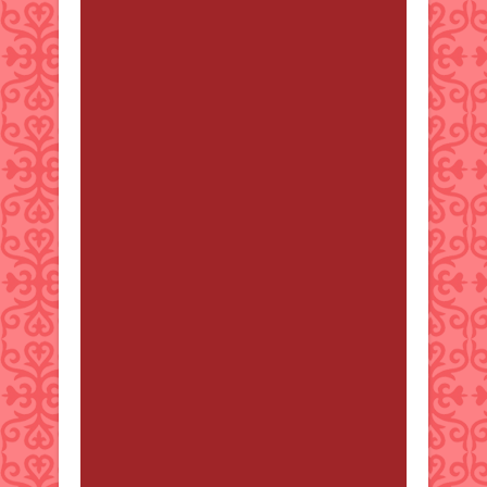
Lavonda Dutton
от 22 қыркүйек
2025 02:25
Hello from SeoBests, Increase your
website’s search engine rankings,
grow your online exposure and
grow powerful backlinks! Access
the best SEO services in one place -
SeoBests.com Explore current SEO
bonuses: 50% SALE Monthly SEO
Campaigns + Take 5000 Backlinks
FOR FREE:
https://SeoBests.com/50COUPON
We offer a lot of SEO services, more
than 100 offers, and quality
experts. SeoBests.com - your best