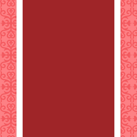
New Multifunction Waterproof
Backpack The best ever SUPER
Backpack: Drop-proof/Scratch-
resistant/USB Charging/Large
capacity storage 50% OFF for the
next 24 Hours ONLY + FREE
Worldwide Shipping for a LIMITED
time Buy now:
https://thebackpack.biz Kind
Regards, Hwa
Finley
от 29 қараша 2024 07:39
Morning I wanted to reach out and
let you know about our new dog
harness. It's really easy to put on