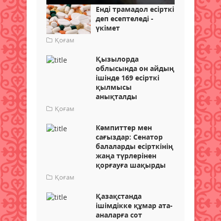
Енді трамадол есірткі
деп есептеледі -
үкімет
Қоғам
Қызылорда
облысында он айдың
ішінде 169 есірткі
қылмысы
анықталды
Қоғам
Кәмпиттер мен
сағыздар: Сенатор
балаларды есірткінің
жаңа түрлерінен
қорғауға шақырды
Қоғам
Қазақстанда
ішімдікке құмар ата-
аналарға сот