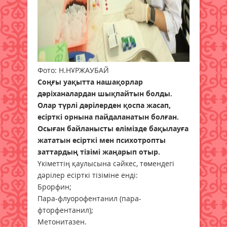
Фото: Н.НҰРЖАУБАЙ
Соңғы уақытта нашақорлар
дәріханалардан шықпайтын болды.
Олар түрлі дәрілерден қоспа жасап,
есірткі орнына пайдаланатын болған.
Осыған байланысты елімізде бақылауға
жататын есірткі мен психотропты
заттардың тізімі жаңарып отыр.
Үкіметтің қаулысына сәйкес, төмендегі
дәрілер есірткі тізіміне енді:
Брорфин;
Пара-флуорофентанил (пара-
фторфентанил);
Метонитазен.