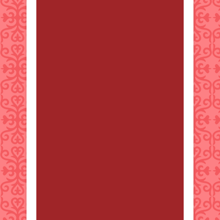
Nellie
от 7 қараша 2024 20:27
Good day Searching for the perfect
gift that will genuinely enchant?
Our Enchanted Shining Rose™
combines beauty and magic in one
beautiful gift. With its gentle light
and glowing rose wrapped in
delicate lights, it’s something that
lights up any room—and any heart.
Gift something unforgettable. Great
for birthdays, anniversaries, or any
occasion or to simply show you
care. Special Offer: Get 50% off,
plus free shipping at
https://shiningrose.biz Best
regards, Nellie