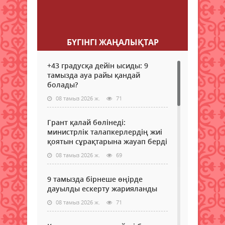
SEO backlinks provider.
БҮГІНГI ЖАҢАЛЫҚТАР
+43 градусқа дейін ысиды: 9
тамызда ауа райы қандай
болады?
08 тамыз 2026 ж.
71
Грант қалай бөлінеді:
министрлік талапкерлердің жиі
қоятын сұрақтарына жауап берді
08 тамыз 2026 ж.
69
9 тамызда бірнеше өңірде
дауылды ескерту жарияланды
08 тамыз 2026 ж.
71