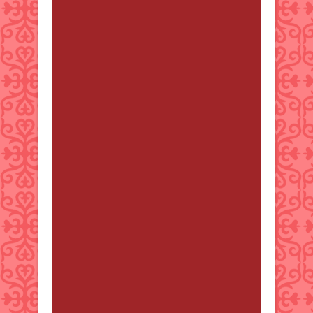
works for everyone! See the secret
here https://cutt.ly/Google-traffic-
trick
Jana Baron
от 6 сәуір 2025 16:48
Forget complicated stuff. This easy-
to-use AI system does the
automation for you. See it for
yourself. https://bit.ly/build-your-
income