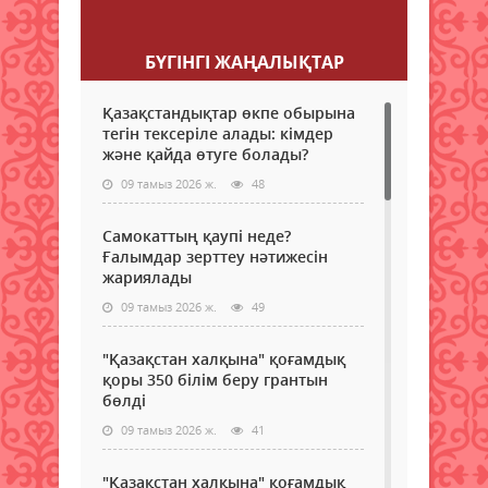
Пікір қалдыру
БҮГІНГI ЖАҢАЛЫҚТАР
Қазақстандықтар өкпе обырына
тегін тексеріле алады: кімдер
және қайда өтуге болады?
09 тамыз 2026 ж.
48
Самокаттың қаупі неде?
Ғалымдар зерттеу нәтижесін
жариялады
09 тамыз 2026 ж.
49
"Қазақстан халқына" қоғамдық
қоры 350 білім беру грантын
бөлді
09 тамыз 2026 ж.
41
"Қазақстан халқына" қоғамдық