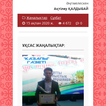
Әңгімелескен
Ақтілеу ҚАЛДЫБАЙ
Жаңалықтар
/
Сұхбат
15 ақпан 2020 ж.
4 672
0
ҰҚСАС ЖАҢАЛЫҚТАР: