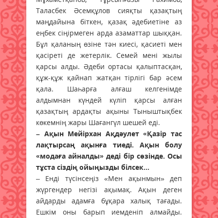
Таласбек Әсемқұлов сияқты қазақтың
маңдайына біткен, қазақ әдебиетіне аз
еңбек сіңірмеген арда азаматтар шыққан.
Бұл қаланың өзіне тән киесі, қасиеті мен
қасіреті де жетерлік. Семей мені жылы
қарсы алды. Әдеби ортасы қалыптасқан,
құж-құж қайнап жатқан тірлігі бар әсем
қала. Шаһарға алғаш келгенімде
алдымнан күндей күліп қарсы алған
қазақтың ардақты ақыны Тыныштықбек
көкемнің жары Шағангүл шешей еді.
– Ақын Мейірхан Ақдәулет «Қазір тас
лақтырсаң ақынға тиеді. Ақын болу
«модаға айналды» деді бір сөзінде. Осы
тұста сіздің ойыңызды білсек...
– Енді түсінсеңіз «Мен ақынмын» деп
жүргендер негізі ақымақ. Ақын деген
айдарды адамға бұқара халық тағады.
Ешкім оны барып иемденіп алмайды.