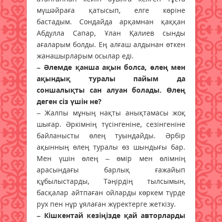
мүшәйраға қатысып, елге көріне
бастадым. Сондайда арқамнан қаққан
Абдулла Сапар, Ұлан Қалиев сынды
ағаларым болды. Ең алғаш алдынан өткен
жанашырларым осылар еді.
– Әлемде қанша ақын болса, өлең мен
ақындық туралы пайым да
соншалықты сан алуан болады. Өлең
деген сіз үшін не?
– Жалпы мұның нақты анықтамасы жоқ
шығар. Әркімнің түсінгеніне, сезінгеніне
байланысты өлең туындайды. Әрбір
ақынның өлең туралы өз шындығы бар.
Мен үшін өлең – өмір мен өлімнің
арасындағы барлық ғажайып
құбылыстарды, Тәңірдің тылсымын,
басқалар айтпаған ойларды көркем түрде
рух пен нұр ұялаған жүректерге жеткізу.
– Кішкентай кезіңізде қай авторларды