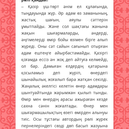
– Қазір үш-төрт әнім ел құлағында,
тыңдауында жүр. Әр адам өз заманының,
жастық шағын, аяулы сәттерін
ұмытпайды. Және сол шақтағы жанына
жақын шығармаларды, әндерді,
әңгімелерді өмір бойы өзімен бірге алып
жүреді. Оны сәт сайын сағынып отырған
адам ештеңге айырбастамайды. Қазіргі
қоғамда ессіз ән жоқ деп айтуға келмейді,
ол бар. Дамыған елдердің қатарына
қосыламыз деп жүріп, өнердегі
шынайылық жоғалып бара жатқан секілді.
Жаңалық әкелгісі келетін өнер адамдары
шынтуайтында жарымжан қылып тынды.
Өмір мен өнердің арасы ажыраған кезде
сахна сәнін жоғалтады. Өнер мен
шығармашылықтың өзегі өмірден алынуы
тиіс. Осы тұстағы автордың рөлі жүрек
пернелеріндегі сөзді дөп басып жазуына