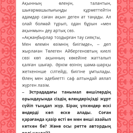
Ақынның өлеңін, талантын,
шығармашылығыңды құрметтейтін
адамдар саған ақын деген ат таңады. Ал
олай болмай тұрып, одан бұрын «мен
ақынмын» деу артық сөз.
«Ақжаңбырлар тоздырған тау сияқты,
Мен өлемін өзімнің биігімде», – деп
жырлаған Төлеген Айбергеновтың киелі
сөзі көп ақынның көкейіне жатталып
қалған шығар. Әркім өзінің шама-шарқы
жеткенінше сілтейді, биігіне ұмтылады.
Өлең мен әдебиетті саф алтындай аялап
жүрген ләзім.
– Эстрададағы танымал әншілердің
орындауында сіздің өлеңдеріңізді жұрт
сүйіп тыңдап жүр. Бірақ үлкендер ескі
әндерді көп еске алады. Соған
қарағанда қазір есті ән мен әнші азайып
кеткен бе? Және осы ретте автордың
рөлі қандай?