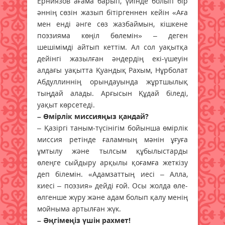
Ерниязов ағама барып, үйінде болып бір
әннің сөзін жазып бітіргеннен кейін «Аға
мен енді әнге сөз жазбаймын, кішкене
поэзияма көңіл бөлемін» – деген
шешімімді айтып кеттім. Ал сол уақытқа
дейінгі жазылған әндердің екі-үшеуін
алдағы уақытта Қуандық Рахым, Нұрболат
Абдуллиннің орындауында жұртшылық
тыңдай алады. Арғысын Құдай біледі,
уақыт көрсетеді.
– Өмірлік миссияңыз қандай?
– Қазіргі таным-түсінігім бойынша өмірлік
миссия ретінде ғаламның мәнін ұғуға
ұмтылу және тылсым құбылыстарды
өлеңге сыйдыру арқылы қоғамға жеткізу
деп білемін. «Адамзаттың иесі – Алла,
киесі – поэзия» дейді ғой. Осы жолда өле-
өлгенше жүру және адам болып қалу менің
мойныма артылған жүк.
– Әңгімеңіз үшін рахмет!