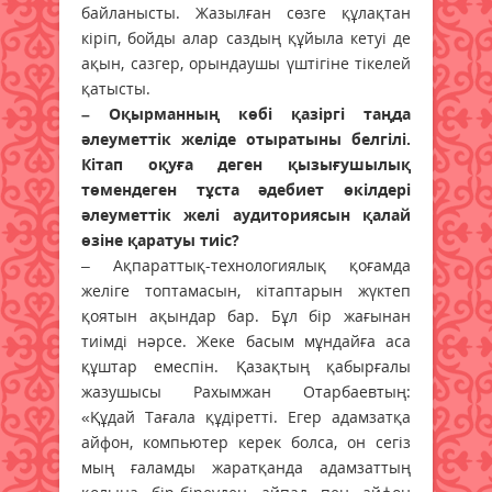
байланысты. Жазылған сөзге құлақтан
кіріп, бойды алар саздың құйыла кетуі де
ақын, сазгер, орындаушы үштігіне тікелей
қатысты.
– Оқырманның көбі қазіргі таңда
әлеуметтік желіде отыратыны белгілі.
Кітап оқуға деген қызығушылық
төмендеген тұста әдебиет өкілдері
әлеуметтік желі аудиториясын қалай
өзіне қаратуы тиіс?
– Ақпараттық-технологиялық қоғамда
желіге топтамасын, кітаптарын жүктеп
қоятын ақындар бар. Бұл бір жағынан
тиімді нәрсе. Жеке басым мұндайға аса
құштар емеспін. Қазақтың қабырғалы
жазушысы Рахымжан Отарбаевтың:
«Құдай Тағала құдіретті. Егер адамзатқа
айфон, компьютер керек болса, он сегіз
мың ғаламды жаратқанда адамзаттың