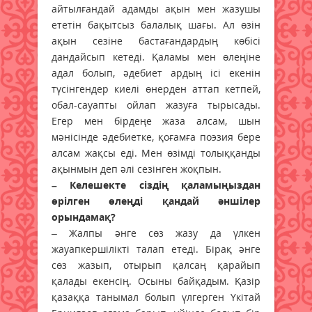
айтылғандай адамды ақын мен жазушы
ететін бақытсыз балалық шағы. Ал өзін
ақын сезіне бастағандардың көбісі
дандайсып кетеді. Қаламы мен өлеңіне
адал болып, әдебиет ардың ісі екенін
түсінгендер киелі өнерден аттап кетпей,
обал-сауапты ойлап жазуға тырысады.
Егер мен бірдеңе жаза алсам, шын
мәнісінде әдебиетке, қоғамға поэзия бере
алсам жақсы еді. Мен өзімді толыққанды
ақынмын деп әлі сезінген жоқпын.
– Келешекте сіздің қаламыңыздан
өрілген өлеңді қандай әншілер
орындамақ?
– Жалпы әнге сөз жазу да үлкен
жауапкершілікті талап етеді. Бірақ әнге
сөз жазып, отырып қалсаң қарайып
қалады екенсің. Осыны байқадым. Қазір
қазаққа танымал болып үлгерген Үкітай