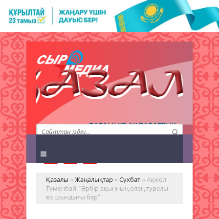
QAZALY.KZ АҚПАРАТТЫҚ
АГЕНТТІГІ
Қазалы
»
Жаңалықтар
»
Сұхбат
» Ақжол
Түменбай: “Әрбір ақынның өлең туралы
өз шындығы бар”