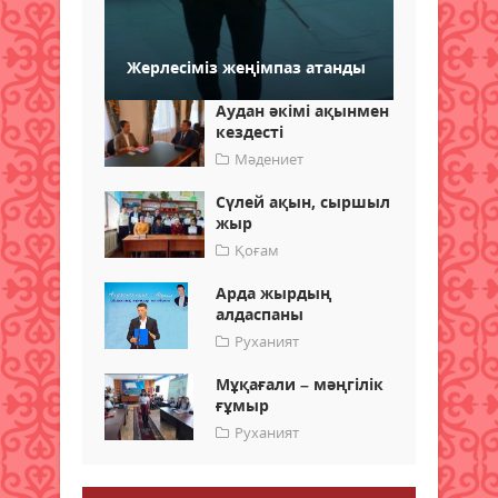
Жерлесіміз жеңімпаз атанды
Аудан әкімі ақынмен
кездесті
Мәдениет
Сүлей ақын, сыршыл
жыр
Қоғам
Арда жырдың
алдаспаны
Руханият
Мұқағали – мәңгілік
ғұмыр
Руханият