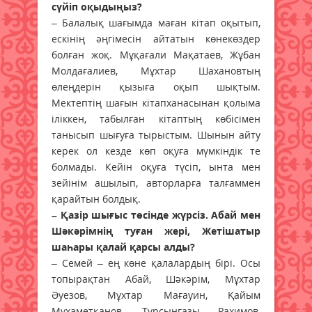
сүйіп оқыдыңыз?
– Балалық шағымда маған кітап оқытып,
ескінің әңгімесін айтатын көнекөздер
болған жоқ. Мұқағали Мақатаев, Жұбан
Молдағалиев, Мұхтар Шахановтың
өлеңдерін қызыға оқып шықтым.
Мектептің шағын кітапханасынан қолыма
іліккен, табылған кітаптың көбісімен
танысып шығуға тырыстым. Шынын айту
керек ол кезде көп оқуға мүмкіндік те
болмады. Кейін оқуға түсіп, ынта мен
зейінім ашылып, авторларға талғаммен
қарайтын болдық.
– Қазір шығыс төсінде жүрсіз. Абай мен
Шәкәрімнің туған жері, Жетішатыр
шаһары қалай қарсы алды?
– Семей – ең көне қалалардың бірі. Осы
топырақтан Абай, Шәкәрім, Мұхтар
Әуезов, Мұхтар Мағауин, Қайым
Мұхаметқанов, Тұрсынғазы Рахимов,