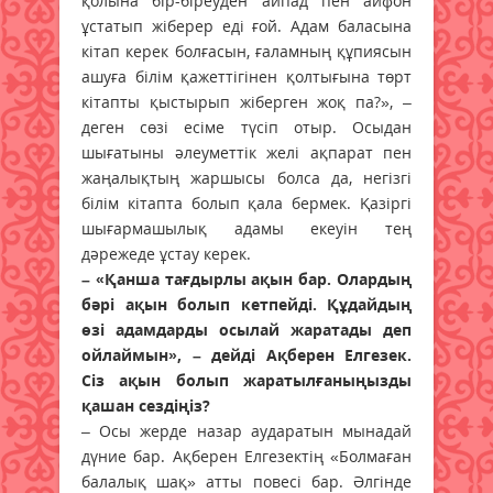
қолына бір-біреуден айпад пен айфон
ұстатып жіберер еді ғой. Адам баласына
кітап керек болғасын, ғаламның құпиясын
ашуға білім қажеттігінен қолтығына төрт
кітапты қыстырып жіберген жоқ па?», –
деген сөзі есіме түсіп отыр. Осыдан
шығатыны әлеуметтік желі ақпарат пен
жаңалықтың жаршысы болса да, негізгі
білім кітапта болып қала бермек. Қазіргі
шығармашылық адамы екеуін тең
дәрежеде ұстау керек.
– «Қанша тағдырлы ақын бар. Олардың
бәрі ақын болып кетпейді. Құдайдың
өзі адамдарды осылай жаратады деп
ойлаймын», – дейді Ақберен Елгезек.
Сіз ақын болып жаратылғаныңызды
қашан сездіңіз?
– Осы жерде назар аударатын мынадай
дүние бар. Ақберен Елгезектің «Болмаған
балалық шақ» атты повесі бар. Әлгінде