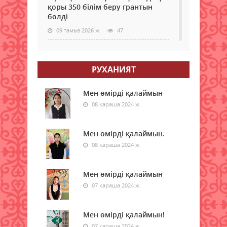
қоры 350 білім беру грантын
бөлді
09 тамыз 2026 ж.
47
Қазақстанда электр энергиясын
жүздеген жылдар бойы көмірден
РУХАНИЯТ
өндірмек
09 тамыз 2026 ж.
50
Мен өмірді қалаймын
08 қараша 2024 ж.
Бүгін қай қалада ауа сапасы
нашарлайды
Мен өмірді қалаймын.
09 тамыз 2026 ж.
37
08 қараша 2024 ж.
Мемлекеттік грантқа іліге
алмаған талапкерлерге жаңа
Мен өмірді қалаймын
мүмкіндік берілді
07 қараша 2024 ж.
09 тамыз 2026 ж.
50
Мен өмірді қалаймын!
Доллар, еуро, рубль: бүгінгі
валюта бағамы белгілі болды
07 қараша 2024 ж.