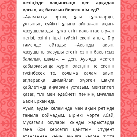
кезіңізде «ақынсың» деп арқадан
қағып, ақ батасын берген кім еді?
–Адамзатқа ортақ ұлы тұлғаларды,
ұлтының сүйікті ұлына айналған ақын-
жазушыларды тұлға етіп қалыптастырған
негізі, өзінің ішкі түйсігі екені анық. Бір
тәмсілде айтады: «Ақынды ақын,
жазушыны жазушы ететін өзінің бақытсыз
балалық шағы», – деп. Ауылда мектеп
қабырғасында жүріп, өлеңнің не екенін
түсінбесек те, қолыма қалам алып,
ақпараққа шимайлап жүрген шақта
қабілетімді аңғарған ұстазым, мектептегі
қазақ тілі мен әдебиеті пәнінің мұғалімі
Бақи Ерхан еді.
Ауыл, аудан көлемінде мен ақын ретінде
таныла қоймадым. Бір-екі мәрте Абай,
Мұқағали оқулары сынды жарыстарда
ғана бой көрсетіп қайттым. Студент
атанғаннан кейін ауылға келген тұста