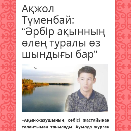
Ақжол
Түменбай:
“Әрбір ақынның
өлең туралы өз
шындығы бар”
–Ақын-жазушының көбісі жастайынан
талантымен танылады. Ауылда жүрген