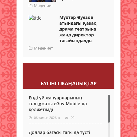
Мәдениет
Мұхтар Әуезов
атындағы Қазақ
драма театрына
жаңа директор
тағайындалды
Мәдениет
Пікір қалдыру
БҮГІНГI ЖАҢАЛЫҚТАР
Енді үй жануарларының
төлқұжаты eGov Mobile-да
қолжетімді
06 тамыз 2026 ж.
90
Доллар бағасы тағы да түсті