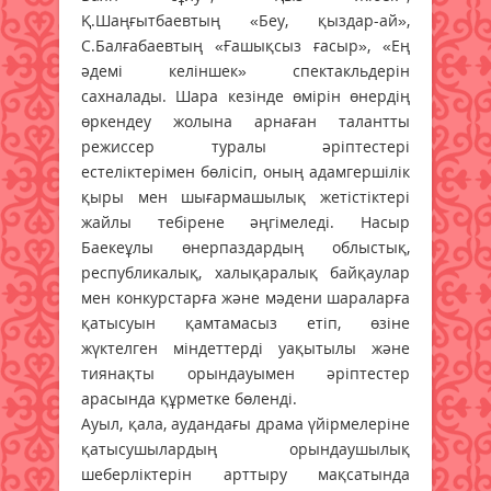
Қ.Шаңғытбаевтың «Беу, қыздар-ай»,
С.Балғабаевтың «Ғашықсыз ғасыр», «Ең
әдемі келіншек» спектакльдерін
сахналады. Шара кезінде өмірін өнердің
өркендеу жолына арнаған талантты
режиссер туралы әріптестері
естеліктерімен бөлісіп, оның адамгершілік
қыры мен шығармашылық жетістіктері
жайлы тебірене әңгімеледі. Насыр
Баекеұлы өнерпаздардың облыстық,
республикалық, халықаралық байқаулар
мен конкурстарға және мәдени шараларға
қатысуын қамтамасыз етіп, өзіне
жүктелген міндеттерді уақытылы және
тиянақты орындауымен әріптестер
арасында құрметке бөленді.
Ауыл, қала, аудандағы драма үйірмелеріне
қатысушылардың орындаушылық
шеберліктерін арттыру мақсатында