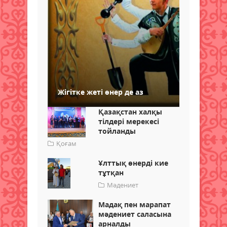
Жігітке жеті өнер де аз
Қазақстан халқы
тілдері мерекесі
тойланды
Қоғам
Ұлттық өнерді кие
тұтқан
Мәдениет
Мадақ пен марапат
мәдениет саласына
арналды