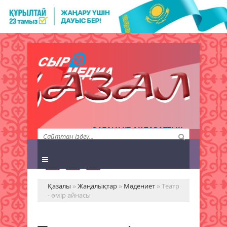
QAZALY.KZ АҚПАРАТТЫҚ
АГЕНТТІГІ
Қазалы
»
Жаңалықтар
»
Мәдениет
» Театр
- өмір айнасы