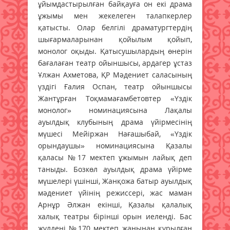
ұйымдастырылған байқауға он екі драма
ұжымы мен жекелеген талапкерлер
қатысты. Олар белгілі драматургтердің
шығармаларынан қойылым қойып,
монолог оқыды. Қатысушылардың өнерін
бағалаған театр ойыншысы, ардагер ұстаз
Ұлжан Ахметова, ҚР Мәдениет саласының
үздігі Ғалия Оспан, театр ойыншысы
Жантұрған Тоқмамағамбетовтер «Үздік
монолог» номинациясына Лақалы
ауылдық клубының драма үйірмесінің
мүшесі Мейіржан Нағашыбай, «Үздік
орындаушы» номинациясына Қазалы
қаласы №17 мектеп ұжымын лайық деп
таныды. Бозкөл ауылдық драма үйірме
мүшелері үшінші, Жанқожа батыр ауылдық
мәдениет үйінің режиссері, жас маман
Арнұр Әлжан екінші, Қазалы қалалық
халық театры бірінші орын иеленді. Бас
жүлдені №170 мектеп жанынан құрылған