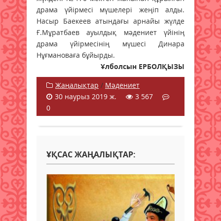
драма үйірмесі мүшелері жеңіп алды.
Насыр Баекеев атындағы арнайы жүлде
Ғ.Мұратбаев ауылдық мәдениет үйінің
драма үйірмесінің мүшесі Динара
Нұғмановаға бұйырды.
Ұлболсын ЕРБОЛҚЫЗЫ
Жаңалықтар
/
Мәдениет
30 наурыз 2019 ж.
3 567
0
ҰҚСАС ЖАҢАЛЫҚТАР: