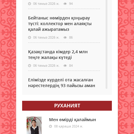
06 тамыз 2026 ж.
94
Бейтаныс нөмірден қоңырау
түсті: коллектор мен алаяқты
қалай ажыратамыз
06 тамыз 2026 ж.
86
Қазақстанда кімдер 2,4 млн
теңге жалақы күтеді
06 тамыз 2026 ж.
84
Елімізде күрделі ота жасалған
нәрестелердің 93 пайызы аман
қалып жатыр – ДСМ
06 тамыз 2026 ж.
79
РУХАНИЯТ
Еріктілер еңбегі бағаланады:
ЖОО-ға қабылдауда ескеріледі
Мен өмірді қалаймын
08 қараша 2024 ж.
06 тамыз 2026 ж.
83