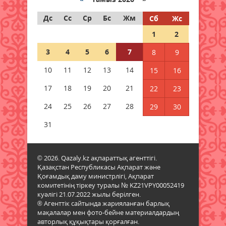
06 тамыз 2026 ж.
81
Дс
Сс
Ср
Бс
Жм
Сб
Жс
Дауыл, жаңбыр: Еліміздің
1
2
бірнеше өңірінде ауа райына
байланысты ескерту жасалды
3
4
5
6
7
8
9
06 тамыз 2026 ж.
81
10
11
12
13
14
15
16
Бұршақ, дауыл: Еліміздің 16
17
18
19
20
21
22
23
өңірінде дауылды ескерту
жарияланды
24
25
26
27
28
29
30
06 тамыз 2026 ж.
82
31
6 тамызға валюта бағамы
06 тамыз 2026 ж.
80
© 2026. Qazaly.kz ақпараттық агенттігі.
Қазақстан Республикасы Ақпарат және
Қоғамдық даму министрлігі, Ақпарат
Синоптиктер Қазақстанның екі
комитетінің тіркеу туралы № KZ21VPY00052419
қаласында ауа сапасы
куәлігі 21.07.2022 жылы берілген.
нашарлауы мүмкін екенін
® Агенттік сайтында жарияланған барлық
ескертті
мақалалар мен фото-бейне материалдардың
06 тамыз 2026 ж.
80
авторлық құқықтары қорғалған.