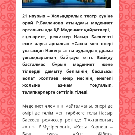
2
1 наурыз – Халықаралық театр күніне
орай Р.Бағланова атындағы мәдениет
орталығында ҚР Мәдениет қайраткері,
сценарист, режиссер Насыр Баекеевті
еске алуға арналған «Сахна мен өнері
ұштасқан Накең» атты аудандық драма
ұжымдарының байқауы өтті. Байқау
басталмас бұрын мәдениет және
тілдерді дамыту бөлімінің басшысы
Болат Жолтаев өнер иесінің өнегелі
жолына аз-кем тоқталып,
талапкерлерге сәттілік тіледі.
Мәдениет әлемінің майталманы, өнері де
өмірі де тәлім мен тәрбиеге толы Насыр
Баекеев режиссер ретінде Т.Ахтановтың
«Ант», Ғ.Мүсіреповтің «Қозы Көрпеш –
Баян сұлу», «Қыз Жібек»,