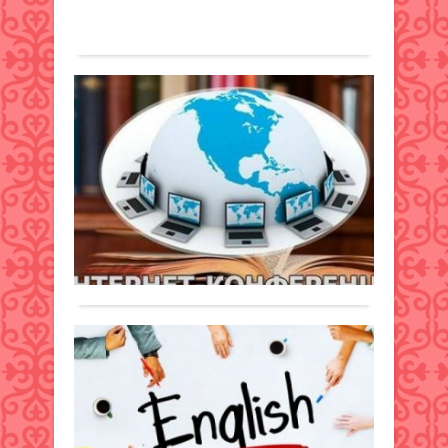
ҚР
баты
ауа
Толығырақ
Ішкі
жауы
темп
істе
шаш
жоға
вице
жел
мини
Ин
жән
Юри
ко
бұрқ
Иль
өте
соғад
алда
қыс
2018
Хабарландыру
мезг
жыл
25
ауа
28
қыркүйек
рай
қырк
2018 ж.
1
бол
саға
227
0
бөліс
10.0
Толығырақ
деп
16.0
хаба
ара
ҚазА
Қыз
тілшіс
Ағ
обл
әкімі
тіл
Қ.Е.
тег
қат
оқ
«Жо
Хабарландыру
ар
тас
24