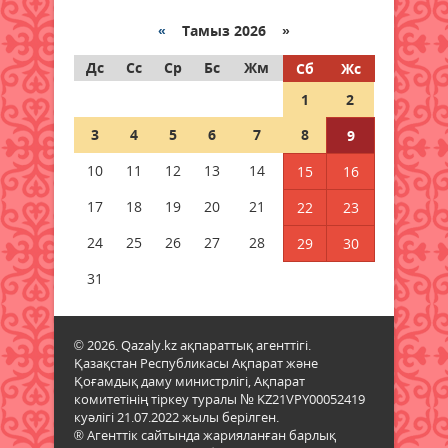
Қазақстанда 7 тамызда үш
орман өрті тіркелді
«
Тамыз 2026 »
08 тамыз 2026 ж.
77
Дс
Сс
Ср
Бс
Жм
Сб
Жс
1
2
Ғалымдар отбасында нешінші
болып туғаныңыз өміріңізге
3
4
5
6
7
8
9
қалай әсер ететінін айтты
08 тамыз 2026 ж.
72
10
11
12
13
14
15
16
17
18
19
20
21
22
23
1 қыркүйектен бастап жаңа
шектеу: Қазақстанға қандай
24
25
26
27
28
29
30
көліктерді әкелуге тыйым
салынады?
31
08 тамыз 2026 ж.
75
© 2026. Qazaly.kz ақпараттық агенттігі.
Гранттан қағылған
Қазақстан Республикасы Ақпарат және
талапкерлерге тағы бір
Қоғамдық даму министрлігі, Ақпарат
мүмкіндік: 4 мыңнан астам грант
комитетінің тіркеу туралы № KZ21VPY00052419
бар
куәлігі 21.07.2022 жылы берілген.
08 тамыз 2026 ж.
71
® Агенттік сайтында жарияланған барлық