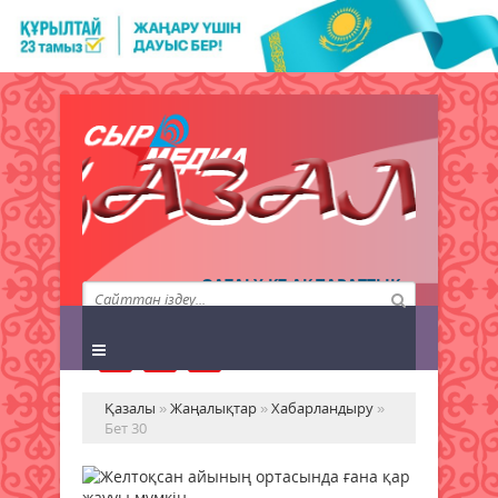
QAZALY.KZ АҚПАРАТТЫҚ
АГЕНТТІГІ
Қазалы
»
Жаңалықтар
»
Хабарландыру
»
Бет 30
Же