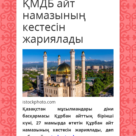
ҚМДБ айт
намазының
кестесін
жариялады
istockphoto.com
Қазақстан мұсылмандары діни
басқармасы Құрбан айттың бірінші
күні, 27 мамырда өтетін Құрбан айт
намазының кестесін жариялады, деп