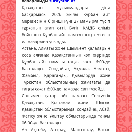
хабарлайды
turkystan.kz
.
Қазақстан мұсылмандары діни
басқармасы 2026 жылы Құрбан айт
мерекесінің бірінші күні 27 мамырға түсіп
тұрғанын атап өтті. Бүгін ҚМДБ еліміз
бойынша Құрбан айт намазының кестесін
ел назарына ұсынды.
Астана, Алматы және Шымкент қалаларын
қоса алғанда Қазақстанның көп өңірінде
Құрбан айт намазы таңғы сағат 6:00-де
басталады. Сондай-ақ Ақмола, Алматы,
Жамбыл, Қарағанды, Қызылорда және
Түркістан облыстарының жамағаты да
таңғы сағат 6:00-де намазда сап түзейді.
Сонымен қатар айт намазы Солтүстік
Қазақстан, Қостанай және Шығыс
Қазақстан облыстарында, сондай-ақ Абай,
Жетісу және Ұлытау облыстарында таңғы
06:00-де басталады.
Ал Ақтөбе, Атырау, Маңғыстау, Батыс