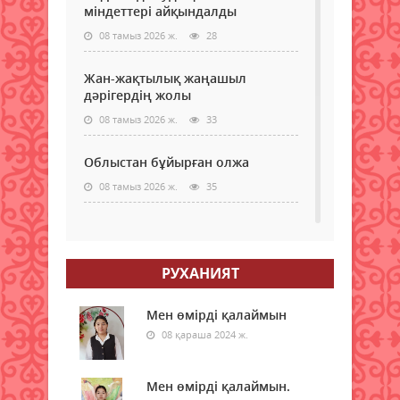
міндеттері айқындалды
08 тамыз 2026 ж.
28
Жан-жақтылық жаңашыл
дәрігердің жолы
08 тамыз 2026 ж.
33
Облыстан бұйырған олжа
08 тамыз 2026 ж.
35
Құқықтық сауаттылық –
қауіпсіздік кепілі
08 тамыз 2026 ж.
РУХАНИЯТ
36
Тағылымға толы сыр-сұхбат
Мен өмірді қалаймын
08 қараша 2024 ж.
08 тамыз 2026 ж.
40
Мерейі үстем мәдени мекен
Мен өмірді қалаймын.