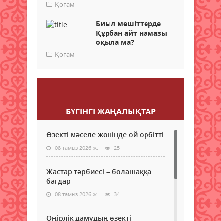
Қоғам
Биыл мешіттерде
Құрбан айт намазы
оқыла ма?
Қоғам
Пікір қалдыру
БҮГІНГI ЖАҢАЛЫҚТАР
Өзекті мәселе жөнінде ой өрбітті
08 тамыз 2026 ж.
25
Жастар тәрбиесі – болашаққа
бағдар
08 тамыз 2026 ж.
34
Өңірлік дамудың өзекті