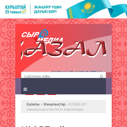
QAZALY.KZ АҚПАРАТТЫҚ
АГЕНТТІГІ
Қазалы
»
Жаңалықтар
» ҚМДБ айт
намазының кестесін жариялады