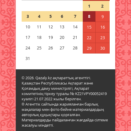
Қазақстанға көлік әкелу
1
2
талаптары қатаңдайды
07 тамыз 2026 ж.
76
3
4
5
6
7
8
9
10
11
12
13
14
15
16
Дәрігер анемияның жасырын
белгілерін атады
17
18
19
20
21
22
23
07 тамыз 2026 ж.
78
24
25
26
27
28
29
30
Мемлекеттік білім гранты
31
иегерлерінің тізімі жария болды
07 тамыз 2026 ж.
75
© 2026. Qazaly.kz ақпараттық агенттігі.
Қазақстан Республикасы Ақпарат және
Қазақстанда 589 дәрілік
Қоғамдық даму министрлігі, Ақпарат
препараттың бағасы төмендеді
комитетінің тіркеу туралы № KZ21VPY00052419
07 тамыз 2026 ж.
78
куәлігі 21.07.2022 жылы берілген.
® Агенттік сайтында жарияланған барлық
мақалалар мен фото-бейне материалдардың
авторлық құқықтары қорғалған.
Материалдарды пайдаланған жағдайда сілтеме
жасалуы міндетті.