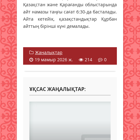
Қазақстан және Қарағанды облыстарында
айт намазы таңғы сағат 6:30-да басталады.
Айта кетейік, қазақстандықтар Құрбан
айттың бірінші күні демалады.
Жаңалықтар
19 мамыр 2026 ж.
214
0
ҰҚСАС ЖАҢАЛЫҚТАР: