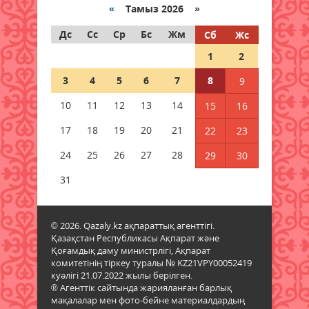
Құқықтық сауаттылық –
«
Тамыз 2026 »
қауіпсіздік кепілі
Дс
Сс
Ср
Бс
Жм
Сб
Жс
08 тамыз 2026 ж.
49
1
2
Тағылымға толы сыр-сұхбат
3
4
5
6
7
8
9
08 тамыз 2026 ж.
53
10
11
12
13
14
15
16
Мерейі үстем мәдени мекен
17
18
19
20
21
22
23
08 тамыз 2026 ж.
41
24
25
26
27
28
29
30
Шырайы артқан шағын қала
31
08 тамыз 2026 ж.
47
© 2026. Qazaly.kz ақпараттық агенттігі.
Ел игілігі жолындағы еңбек
Қазақстан Республикасы Ақпарат және
бағаланып, құрылысшыларға
Қоғамдық даму министрлігі, Ақпарат
құрмет көрсетілді
комитетінің тіркеу туралы № KZ21VPY00052419
07 тамыз 2026 ж.
25
куәлігі 21.07.2022 жылы берілген.
® Агенттік сайтында жарияланған барлық
мақалалар мен фото-бейне материалдардың