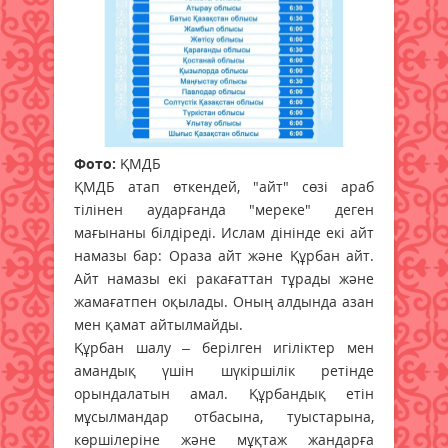
Фото:
ҚМДБ
ҚМДБ атап өткендей, "айт" сөзі араб
тілінен аударғанда "мереке" деген
мағынаны білдіреді. Ислам дінінде екі айт
намазы бар: Ораза айт және Құрбан айт.
Айт намазы екі ракағаттан тұрады және
жамағатпен оқылады. Оның алдында азан
мен қамат айтылмайды.
Құрбан шалу – берілген игіліктер мен
амандық үшін шүкіршілік ретінде
орындалатын амал. Құрбандық етін
мұсылмандар отбасына, туыстарына,
көршілеріне және мұқтаж жандарға