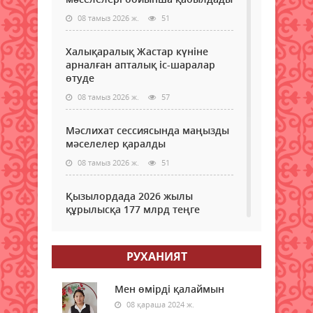
08 тамыз 2026 ж.
51
Халықаралық Жастар күніне
арналған апталық іс-шаралар
өтуде
08 тамыз 2026 ж.
57
Мәслихат сессиясында маңызды
мәселелер қаралды
08 тамыз 2026 ж.
51
Қызылордада 2026 жылы
құрылысқа 177 млрд теңге
бөлінді
08 тамыз 2026 ж.
53
РУХАНИЯТ
Жамбылда жаңа флюорит
зауыты салынады
Мен өмірді қалаймын
08 қараша 2024 ж.
08 тамыз 2026 ж.
49