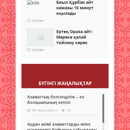
Биыл Құрбан айт
намазы 10 минут
оқылады
Қоғам
Ертең Ораза айт:
Мереке қалай
тойлану керек
Қоғам
Пікір қалдыру
БҮГІНГI ЖАҢАЛЫҚТАР
Азаматтық белсенділік – ел
болашағының кепілі
08 тамыз 2026 ж.
23
Аудан әкімі азаматтарды жеке
мәселелері бойынша қабылдады