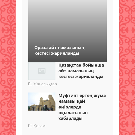
Ораза айт намазының
кестесі жарияланды
Қазақстан бойынша
айт намазының
кестесі жарияланды
Жаңалықтар
Мүфтият ертең жұма
намазы қай
өңірлерде
оқылатынын
хабарлады
Қоғам