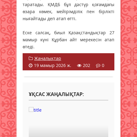
таратады. ҚМДБ бұл дәстүр қоғамдағы
өзара көмек, мейірімділік пен бірлікті
нығайтады деп атап өтті.
Еске салсақ, биыл Қазақстандықтар 27
мамыр күні Құрбан айт мерекесін атап
өтеді.
Жаңалықтар
19 мамыр 2026 ж.
202
0
ҰҚСАС ЖАҢАЛЫҚТАР: