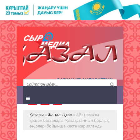
QAZALY.KZ АҚПАРАТТЫҚ
АГЕНТТІГІ
Қазалы
»
Жаңалықтар
» Айт намазы
қашан басталады: Қазақстанның барлық
өңірлері бойынша кесте жарияланды