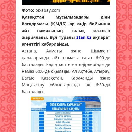
Фото:
pixabay.com
Қазақстан Мұсылмандары діни
басқармасы (ҚМДБ) әр өңір бойынша
айт намазының толық кестесін
жариялады. Бұл туралы
Stan.kz
ақпарат
агенттігі хабарлайды.
Астана, Алматы және Шымкент
қалаларында айт намазы сағат 6:00-де
басталады. Елдің көптеген өңірлерінде де
намаз 6:00-де оқылады. Ал Ақтөбе, Атырау,
Батыс Қазақстан, Қарағанды және
Маңғыстау облыстарында ол 6:30-да
басталады.