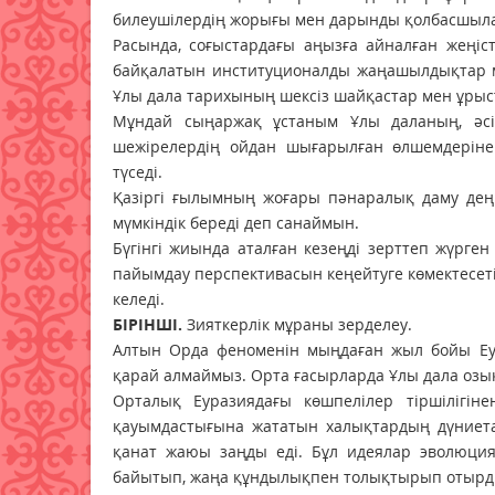
билеушілердің жорығы мен дарынды қолбасшыла
Расында, соғыстардағы аңызға айналған жеңіс
байқалатын институционалды жаңашылдықтар ме
Ұлы дала тарихының шексіз шайқастар мен ұрыст
Мұндай сыңаржақ ұстаным Ұлы даланың, әсі
шежірелердің ойдан шығарылған өлшемдеріне
түседі.
Қазіргі ғылымның жоғары пәнаралық даму деңг
мүмкіндік береді деп санаймын.
Бүгінгі жиында аталған кезеңді зерттеп жүрг
пайымдау перспективасын кеңейтуге көмектесеті
келеді.
БІРІНШІ.
Зияткерлік мұраны зерделеу.
Алтын Орда феноменін мыңдаған жыл бойы Еура
қарай алмаймыз. Орта ғасырларда Ұлы дала озы
Орталық Еуразиядағы көшпелілер тіршілігіне
қауымдастығына жататын халықтардың дүниет
қанат жаюы заңды еді. Бұл идеялар эволюцияс
байытып, жаңа құндылықпен толықтырып отырд