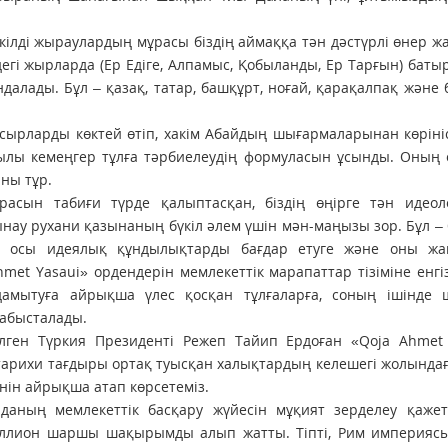
екілді жыраулардың мұрасы біздің аймаққа тән дәстүрлі өнер 
ңдегі жырларда (Ер Едіге, Алпамыс, Қобыланды, Ер Тарғын) бат
ндалады. Бұл – қазақ, татар, башқұрт, ноғай, қарақалпақ және 
асырларды көктей өтіп, хакім Абайдың шығармаларынан көріні
ы кемеңгер тұлға тәрбиелеудің формуласын ұсынды. Оның ө
ны тұр.
асын табиғи түрде қалыптасқан, біздің өңірге тән идеол
ынау рухани қазынаның бүкіл әлем үшін мән-маңызы зор. Бұл – 
ан осы идеялық құндылықтарды бағдар етуге және оны жа
Ahmet Yasaui» ордендерін мемлекеттік марапаттар тізіміне енгіз
мытуға айрықша үлес қосқан тұлғаларға, соның ішінде ш
табысталады.
елген Түркия Президенті Режеп Тайип Ердоған «Qoja Ahmet 
 тарихи тағдыры ортақ туысқан халықтардың келешегі жолында
ін айрықша атап көрсетеміз.
даның мемлекеттік басқару жүйесін мұқият зерделеу қаже
миллион шаршы шақырымды алып жатты. Тіпті, Рим империяс