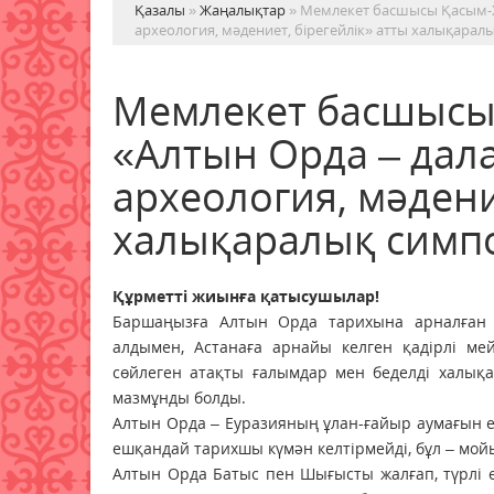
Қазалы
»
Жаңалықтар
» Мемлекет басшысы Қасым-Жо
археология, мәдениет, бірегейлік» атты халықарал
Мемлекет басшысы
«Алтын Орда – дала 
археология, мәдени
халықаралық симпо
Құрметті жиынға қатысушылар!
Баршаңызға Алтын Орда тарихына арналған х
алдымен, Астанаға арнайы келген қадірлі м
сөйлеген атақты ғалымдар мен беделді халықа
мазмұнды болды.
Алтын Орда – Еуразияның ұлан-ғайыр аумағын ер
ешқандай тарихшы күмән келтірмейді, бұл – мой
Алтын Орда Батыс пен Шығысты жалғап, түрлі 