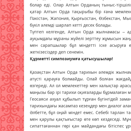
болар еді. Олар Алтын Орданың тыныс-тірші
қатар Алтын Орда тақырыбы бір ғана мемлекет
Пәкістан, Жапония, Қырғызстан, Өзбекстан, Мы
бүкіл әлемді шарлап кетті десек болады.
Түптеп келгенде, Алтын Орда жылнамасы – ада
ауқымдағы мұраны жүйелі зерттеу жұмысын жаңа
мен сарапшылар бұл міндетті іске асыруға 
жеткізесіздер деп сенемін.
Құрметті симпозиумға қатысушылар!
Қазақстан Алтын Орда тарихын әлемдік жылнама
атүсті қарауға болмайды. Олай болған жағда
өзгереді. Ал ол мемлекеттер мен халықтар арас
маңызы бар ірі тарихи оқиғаларды бұрмалаған мы
Геосаяси ахуал құбылып тұрған бүгінгідей зам
тарихындағы жасампаз кезеңдер мен диалог ала
Әлбетте, бұл оңай міндет емес. Себебі тарлан т
мен қарулы қақтығыстар өте көп кездеседі. Мұнда
сипаттағаннан гөрі қан майдандағы бітіспес 