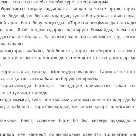
і емес, соғысты егжей-тегжейлі суреттеген шығарма.
. Өркениетті таңдау алдындағы сындарлы сәтте ортақ тари
үшін беделді, кәсіби ғалымдардың күшін бір арнаға тоғыстырға
 бейтарап баға беру маңызды. «Тарихты жеңімпаздар жазады
н жөн. Яғни жеңімпаздарды жазғыруға болмайды, әлем та
адағына ие болады. Ал шағын және орта мемлекеттер, соның
нда қалады.
халықтарды жабайы, бей-берекет, тарих шеңберінен тыс күш
 деңгейіне жете алмаған» деп төмендететін ескі догмалар м
і.
іре отырып, өткенді әсірелеуден аулақпыз. Тарих өзіне тәнт
лықтың қанжығасына байлап беруді кешірмейді.
 тарихымызды біржақты түсіндіруге қойылатын талап ғ
етін тұйыққа тірейді.
ында «жұмсақ күш» пен ғылыми дипломатияның өкілдері де б
алуға қабілетті. Тарихшылардың миссиясы қазіргі алмағайып
ңызды бөлігі, сонымен бірге біз бұл кезеңді ауқымды ө
орлар мен көрнекті ойшылдардың қалыпты тіршілігіне қар