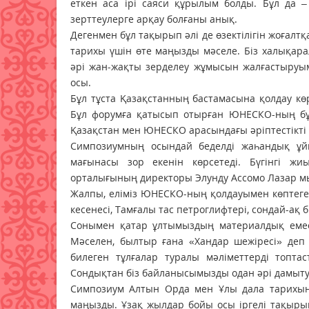
еткен аса ірі саяси құрылым болды. Бұл да –
зерттеулерге арқау болғаны анық.
Дегенмен бұл тақырып әлі де өзектілігін жоғал
тарихы үшін өте маңызды мәселе. Біз халықар
әрі жан-жақты зерделеу жұмысын жалғастыруым
осы.
Бұл тұста Қазақстанның бастамасына қолдау 
Бұл форумға қатысып отырған ЮНЕСКО-ның бұ
Қазақстан мен ЮНЕСКО арасындағы әріптестікті 
Симпозиумның осындай беделді жаһандық ұй
мағынасы зор екенін көрсетеді. Бүгінгі жи
орталығының директоры Элунду Ассомо Лазар мы
Жалпы, еліміз ЮНЕСКО-ның қолдауымен көптеге
кесенесі, Тамғалы тас петроглифтері, сондай-ақ б
Сонымен қатар ұлтымыздың материалдық емес
Мәселен, былтыр ғана «Хандар шежіресі» деп 
билеген тұлғалар туралы мәліметтерді топта
Сондықтан біз байланысымызды одан әрі дамытуға
Симпозиум Алтын Орда мен Ұлы дала тарихын з
маңызды. Ұзақ жылдар бойы осы іргелі тақырып