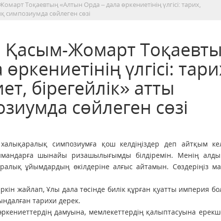
март Тоқаевтың «Алтын Орда – дала өркениетінің үлгісі: тарих,
ық симпозиумда сөйлеген сөзі
 Қасым-Жомарт Тоқаевт
өркениетінің үлгісі: тари
ет, бірегейлік» атты
зиумда сөйлеген сөзі
алықаралық симпозиумға қош келдіңіздер деп айтқым кел
еймандарға шынайы ризашылығымды білдіремін. Менің алды
ралық ұйымдардың өкілдеріне алғыс айтамын. Сөздеріңіз ма
кін жайлап, Ұлы дала төсінде билік құрған қуатты империя б
ындалған тарихи дерек.
өркениеттердің дамуына, мемлекеттердің қалыптасуына ерек