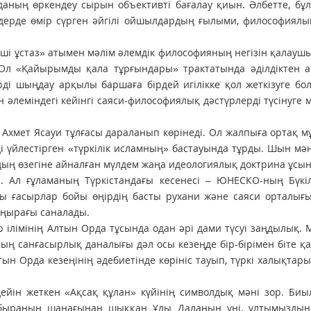
даның өркендеу сырын объективті бағалау қиын. Әлбетте, бұ
ңдерде өмір сүрген әйгілі ойшылдардың ғылыми, философиялы
інші ұстаз» атымен мәлім әлемдік философияның негізін қалау
 Ол «Қайырымды қала тұрғындары» трактатында әділдіктен а
рді шыңдау арқылы баршаға бірдей игілікке қол жеткізуге б
 әлеміндегі кейінгі саяси-философиялық дәстүрлерді түсінуге
 Ахмет Ясауи тұлғасы дараланып көрінеді. Ол жалпыға ортақ 
і үйлестірген «түркілік исламның» бастауында тұрды. Шын мән
ың өзегіне айналған мүлдем жаңа идеологиялық доктрина ұсы
. Ал ғұламаның Түркістандағы кесенесі – ЮНЕСКО-ның Бүкіл
ары ғасырлар бойы өңірдің басты рухани және саяси орталығ
шаңырағы саналады.
р ілімінің Алтын Орда тұсында одан әрі дами түсуі заңдылық. 
аның санғасырлық даналығы дәл осы кезеңде бір-бірімен біте қ
ын Орда кезеңінің әдебиетінде көрініс тауып, түркі халықтар
ейін жеткен «Ақсақ құлан» күйінің символдық мәні зор. Биы
быраның шанағынан шыққан Ұлы Даланың үні, ұлтымыздың