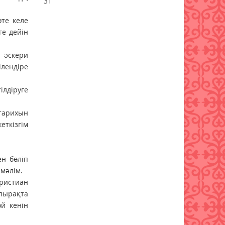
31
жиектастар мен гранит
әкелуге тыйым салынды:
те келе
тізбе нақтыланды
ге дейін
07 тамыз 2026 ж.
57
 әскери
Қазақстанға Ираннан +41°С-
лендіре
қа дейінгі аптап ыстық
келеді
ілдіруге
07 тамыз 2026 ж.
55
 тарихын
«Дауыс беру учаскесін қалай
еткізгім
табуға болады?»
07 тамыз 2026 ж.
62
н бөліп
Қазақстанда есту
мәлім.
аппараттарымен
ристиан
қамтамасыз ету тәртібі
пырақта
өзгерді
й кенін
07 тамыз 2026 ж.
64