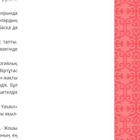
жанрында
ырлардың
басқа да
с тапты.
зегінде
огиялық
біртұтас
н-жақты
дік. Бұл
етелдік
Yasaui»
ғы ақыл-
т. Жошы
ының ең