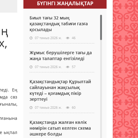
БҮГІНГI ЖАҢАЛЫҚТАР
Биыл тағы 32 мың
қазақстандық табиғи газға
ың
қосылады
х,
07 тамыз 2026 ж.
46
Жұмыс берушілерге тағы да
жаңа талаптар енгізіледі
07 тамыз 2026 ж.
57
Қазақстандықтар Құрылтай
сайлауынан жақсылық
еді. Ең
күтеді – қоғамдық пікір
мда сөз
зерттеуі
ғыналы,
07 тамыз 2026 ж.
60
олғанына
Қазақстанда жалған көлік
нөмірін сатып келген схема
ше ықпал
әшкере болды