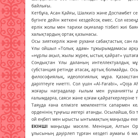
байлығы.
Кетбұға, Асан Қайғы, Шалкиіз және Доспамбет с
бүгінге дейін жеткені кездейсоқ емес. Сол кезе
ерлік жолы мен тарихи оқиғалар тізбегі жиі бая
халықтардың ортақ қазынасы.
Осы зияткерлік және рухани сабақтастық сан ғ
Ұлы ойшыл «Толық адам» тұжырымдамасы арқыл
«нұрлы ақыл, жылы жүрек, ыстық қайрат» үштаға
Сондықтан Ұлы даланың интеллектуалдық мұр
субстанция ретінде атасақ, артық болмайды. Ос
философиялық, идеологиялық мұра. Қазақст
дәріптеуге ниетті. Сол үшін «Al-Farabi», «Qoja 
жоғары наградалар ғылым мен руханиятты да
ғалымдарға, саяси және қоғам қайраткерлеріне 
Таяуда ғана елімізге мемлекеттік сапармен к
орденінің тұңғыш иегері атанды. Осылайша, біз
ой еңбегі мен ырысты ынтымақтың маңызды екен
ЕКІНШІ
маңызды мәселе. Меніңше, Алтын Ор
ұлысының дәуірлеп тұрған кездегі аумағы 6 