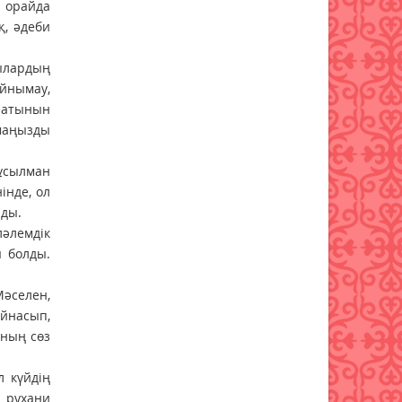
л орайда
Қазақстанда туризмді
қ, әдеби
мемлекеттік қолдау тетіктері
жетілдірілуде
шылардың
07 тамыз 2026 ж.
65
йнымау,
олатынын
 маңызды
мұсылман
інде, ол
нды.
әлемдік
ы болды.
Мәселен,
айнасып,
ының сөз
л күйдің
 рухани