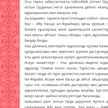
Осы терең сабақтастықты түйсінбей, Алтын Ор
Алтын Орданың негізі қаланғанға дейінгі кезе
мұраларының мән-маңызы зор.
Ең алдымен, тарихта Аристотельден кейінгі «Ек
бірі – Әбу Насыр әл-Фарабидің орны ерекше.
білімге құштарлық және адамгершілік қасиетте
жан-жақты айтқан. Оның ойлары түрік, мұсылман
бағдар болды.
Ұлы даланың зияткерлік мұрасында ғұлама Қожа
құндылықтары мен жергілікті рухани дәстүрлерд
Ұлы дала халықтарына қазіргі дүниетанымымызд
Ясауи хикметтері – Ұлы даланың мәдени коды
мұралар тізіміне енген нысан. Түркістан шаһ
Қазіргі таңда ол түркі дүниесінің қасиетті қара
Әл-Фараби, Ясауи және басқа да әйгілі ойшылда
түркі тілі, исламның кітаби дәстүрлері мен дал
идеологиялық тұрғыдан ауқымы кеңейді. Бұл Алт
өнері қанат жайған кезең ретінде бағаланды.
Халқымыз үшін Алтын Орда дәуірінен бүгінге д
шыққанына 800 жыл толады. Бұл аңыз – дом