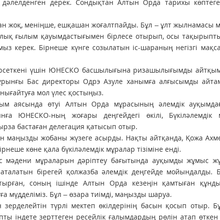
 дәлелденген дерек. Сондықтан Алтын Орда тарихы көптеген
тқан жоқ, меніңше, ешқашан жоғалтпайды. Бұл – ұлт жылнамасы 
алық ғылым қауымдастығымен бірлесе отырып, осы тақырыпты
ыз керек. Бірнеше күнге созылатын іс-шараның негізгі мақс
көрсеткені үшін ЮНЕСКО басшылығына ризашылығымды айтқым 
рынғы Бас директоры Одрэ Азуле ханымға алғысымды айтам
нығайтуға мол үлес қостыңыз.
ым аясында өтуі Алтын Орда мұрасының әлемдік ауқымда
ынға ЮНЕСКО-ның жоғары деңгейдегі өкілі, Бүкіләлемдік 
рза бастаған делегация қатысып отыр.
н маңызды жобаны жүзеге асырды. Нақты айтқанда, Қожа Ахм
ірнеше көне қала бүкіләлемдік мұралар тізіміне енді.
 мәдени мұраларын дәріптеу бағытында ауқымды жұмыс жүрг
аталатын бірегей қолжазба әлемдік деңгейде мойындалды. Б
стырған, соның ішінде Алтын Орда кезеңін қамтыған құнды
 мүдделіміз. Бұл – өзара тиімді, маңызды шаруа.
ерделейтін түрлі мектеп өкілдерінің басын қосып отыр. Бұ
ты індете зерттеген ресейлік ғалымдардың рөлін атап өткен 