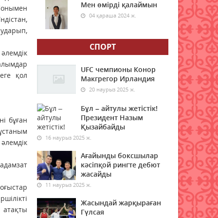
Мен өмірді қалаймын
Сонымен
07 тамыз 2026 ж.
58
04 қараша 2024 ж.
дістан,
аударып,
Дәрігер анемияның
жасырын белгілерін атады
СПОРТ
әлемдік
07 тамыз 2026 ж.
62
ғалымдар
UFC чемпионы Конор
еге қол
Мемлекеттік білім гранты
Макгрегор Ирландия
иегерлерінің тізімі жария
20 наурыз 2025 ж.
болды
Бұл – айтулы жетістік!
07 тамыз 2026 ж.
56
Президент Назым
ні бұған
Қызайбайды
ұстаным
Қазақстанда 589 дәрілік
16 наурыз 2025 ж.
препараттың бағасы
 әлемдік
төмендеді
Ағайынды боксшылар
 адамзат
кәсіпқой рингте дебют
07 тамыз 2026 ж.
64
жасайды
11 наурыз 2025 ж.
соғыстар
Мектеп формасы туралы
маңызды мәлімдеме: ата-
ршілікті
Жасындай жарқыраған
аналар нені білуі керек
ң атақты
Гүлсая