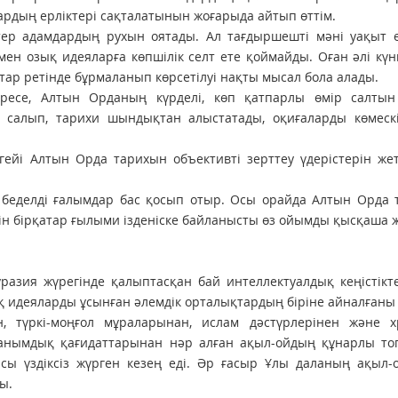
рдың ерліктері сақталатынын жоғарыда айтып өттім.
тер адамдардың рухын оятады. Ал тағдыршешті мәні уақыт ө
н озық идеяларға көпшілік селт ете қоймайды. Оған әлі күн
ар ретінде бұрмаланып көрсетілуі нақты мысал бола алады.
ресе, Алтын Орданың күрделі, көп қатпарлы өмір салтын
 салып, тарихи шындықтан алыстатады, оқиғаларды көмескі
ейі Алтын Орда тарихын объективті зерттеу үдерістерін жет
ен беделді ғалымдар бас қосып отыр. Осы орайда Алтын Орда
н бірқатар ғылыми ізденіске байланысты өз ойымды қысқаша ж
зия жүрегінде қалыптасқан бай интеллектуалдық кеңістікте
қ идеяларды ұсынған әлемдік орталықтардың біріне айналғаны 
н, түркі-моңғол мұраларынан, ислам дәстүрлерінен және х
анымдық қағидаттарынан нәр алған ақыл-ойдың құнарлы то
ы үздіксіз жүрген кезең еді. Әр ғасыр Ұлы даланың ақыл-о
ы.