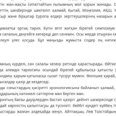
лігін жан-жақты сипаттайтын ғылымның мол қорын жинады. 
тің шеңберінде шектеліп қалмай, Қытай, Моңғолия, АҚШ, Үн
сыр және бірқатар Еуропа елдері зерттеушілерінің назарын 
мзатқа ортақ тарих. Бүгін өтіп жатқан бірегей симпозиум 
 сапалық деңгейге көтереді деп сенемін. Осы жерде отырған 
елеулі үлес қосуда. Бұл маңызды жұмыста сіздер оң нәтиж
ның күрделі, сан салалы кезеңі ретінде қарастырады. Өйтке
йда әлемдік тарихтағы осындай бірегей құбылысқа қатысты 
ындағы қарым-қатынасқа сызат түсіруі мүмкін. Өкінішке қарай,
салдар қазір де кездеседі.
анда соғыстардың қасіретті хронологиясына байланып қалмай,
ңдарының нәтижелі сәттеріне мән берген жөн.
арихтың бағзы дәуірлерден бастап қазіргі дейінгі шежіресінде 
й көріністің қалыптасуы да түсінікті: бейбіт күндегі күйбең ті
ұрыстарды жазған әлдеқайда жеңіл. Айтпақшы, Лев Толстойды