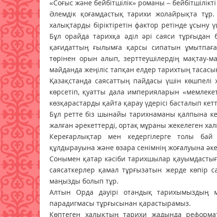
«Соғыс және бейбітшілік» романы – бейбітшілікт
Әлемдік қоғамдастық тарихи жолайрықта тұр
халықтарды біріктіретін фактор ретінде ұсыну 
Бұл орайда тарихқа әділ әрі саяси тұрғыдан
қағидаттың ғылымға қарсы сипатын ұмытпаға
төрінен орын алып, зерттеушілердің мақтау-м
майданда жеңіліс тапқан елдер тарихтың тасасы
Қазақстанда саясаттың пайдасы үшін көшпелі 
көрсетіп, қуатты дала империяларын «мемлекет
көзқарастарды қайта қарау үдерісі басталып кетт
Бұл ретте біз шынайы тарихнаманы қалпына келт
жалған әрекеттерді, ортақ мұраны жекелеген ха
Кереғарлықтар мен кедергілерге толы бай
құлдырауына және өзара сенімнің жоғалуына әкел
Сонымен қатар кәсіби тарихшылар қауымдастығ
саясаткерлер қамал тұрғызатын жерде көпір с
маңызды болып тұр.
Алтын Орда дәуірі отандық тарихымыздың ма
парадигмасы тұрғысынан қарастырамыз.
Көптеген халықтың тарихи жадында реформат