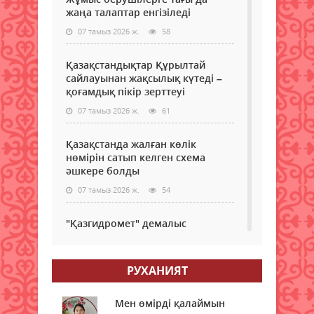
жаңа талаптар енгізіледі
07 тамыз 2026 ж.
58
Қазақстандықтар Құрылтай
сайлауынан жақсылық күтеді –
қоғамдық пікір зерттеуі
07 тамыз 2026 ж.
61
Қазақстанда жалған көлік
нөмірін сатып келген схема
әшкере болды
07 тамыз 2026 ж.
54
"Қазгидромет" демалыс
күндеріне арналған ауа райы
болжамын жариялады
РУХАНИЯТ
07 тамыз 2026 ж.
55
7 тамыздағы сауда
Мен өмірді қалаймын