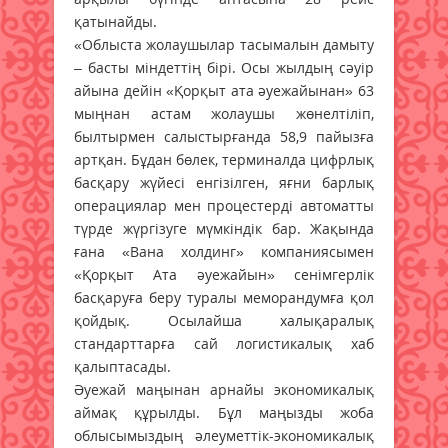
қатынайды.
«Облыста жолаушылар тасымалын дамыту
– басты міндеттің бірі. Осы жылдың сәуір
айына дейін «Қорқыт ата әуежайынан» 63
мыңнан астам жолаушы жөнелтіліп,
былтырмен салыстырғанда 58,9 пайызға
артқан. Бұдан бөлек, терминалда цифрлық
басқару жүйесі енгізілген, яғни барлық
операциялар мен процестерді автоматты
түрде жүргізуге мүмкіндік бар. Жақында
ғана «Вана холдинг» компаниясымен
«Қорқыт Ата әуежайын» сенімгерлік
басқаруға беру туралы меморандумға қол
қойдық. Осылайша халықаралық
стандарттарға сай логистикалық хаб
қалыптасады.
Әуежай маңынан арнайы экономикалық
аймақ құрылды. Бұл маңызды жоба
облысымыздың әлеуметтік-экономикалық