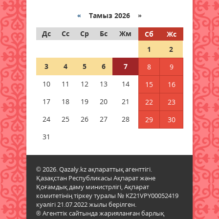
«
Тамыз 2026 »
Ауылда жұмыс істейтін IT
мамандары мен архив
Дс
Сс
Ср
Бс
Жм
Сб
Жс
қызметкерлеріне мемлекеттік
1
2
қолдау көрсетілмек
07 тамыз 2026 ж.
59
3
4
5
6
7
8
9
10
11
12
13
14
15
16
Қазақстанға кеспе тас,
жиектастар мен гранит әкелуге
17
18
19
20
21
22
23
тыйым салынды: тізбе
нақтыланды
24
25
26
27
28
29
30
07 тамыз 2026 ж.
57
31
Қазақстанға Ираннан +41°С-қа
дейінгі аптап ыстық келеді
© 2026. Qazaly.kz ақпараттық агенттігі.
07 тамыз 2026 ж.
55
Қазақстан Республикасы Ақпарат және
Қоғамдық даму министрлігі, Ақпарат
комитетінің тіркеу туралы № KZ21VPY00052419
«Дауыс беру учаскесін қалай
куәлігі 21.07.2022 жылы берілген.
табуға болады?»
® Агенттік сайтында жарияланған барлық