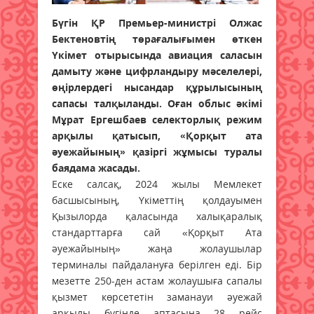
Бүгін ҚР Премьер-министрі Олжас
Бектеновтің төрағалығымен өткен
Үкімет отырысында авиация саласын
дамыту және цифрландыру мәселелері,
өңірлердегі нысандар құрылысының
сапасы талқыланды. Оған облыс әкімі
Мұрат Ергешбаев селекторлық режим
арқылы қатысып, «Қорқыт ата
әуежайының» қазіргі жұмысы туралы
баядама жасады.
Еске салсақ, 2024 жылы Мемлекет
басшысының, Үкіметтің қолдауымен
Қызылорда қаласында халықаралық
стандарттарға сай «Қорқыт Ата
әуежайының» жаңа жолаушылар
терминалы пайдалануға берілген еді. Бір
мезетте 250-ден астам жолаушыға сапалы
қызмет көрсететін заманауи әуежай
арқылы бүгінде аптасына 28 рейс