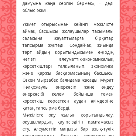
дамуына жаңа серпін бермек», – деді
облыс әкімі.
Үкімет отырысынан кейінгі мәжілісте
аймақ басшысы жолаушылар тасымалы
саласына жауаптыларға бірқатар
тапсырма жүктеді. Сондай-ақ, жиында
төрт айдың қорытындысымен өңірдің
негізгі әлеуметтік-экономикалық
көрсеткіштері талқыланып, экономика
және қаржы басқармасының басшысы
Сәкен Мырзабек баяндама жасады. Мұрат
Нәлқожаұлы өнеркәсіп және өндеу
өнеркәсібі көлемі бойынша төмен
көрсеткіш көрсеткен аудан әкімдеріне
қатаң тапсырма берді.
Мәжілісте оқу жылын қорытындылау,
оқушылардың қауіпсіздігін қамтамасыз
ету, әлеуметтік маңызы бар азық-түлік
тауарларының бағасын тұрақтандыру