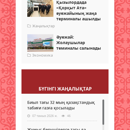
Қызылордада
«Қорқыт Ата»
әуежайының жаңа
терминалы ашылды
Жаңалықтар
Әуежай:
Жолаушылар
теминалы салынады
Экономика
Пікір қалдыру
БҮГІНГI ЖАҢАЛЫҚТАР
Биыл тағы 32 мың қазақстандық
табиғи газға қосылады
07 тамыз 2026 ж.
46
Жұмыс берушілерге тағы да