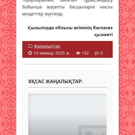
бойынша жауапты басшыларға нақты
міндеттер жүктелді.
Қызылорда облысы әкімінің баспасөз
қызметі
Жаңалықтар
19 мамыр 2026 ж.
192
0
ҰҚСАС ЖАҢАЛЫҚТАР: