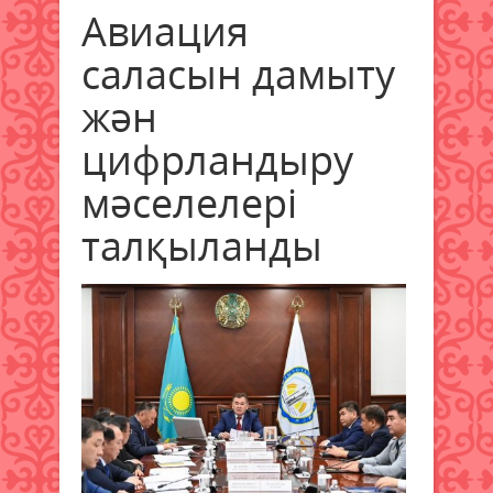
Авиация
саласын дамыту
жән
цифрландыру
мәселелері
талқыланды