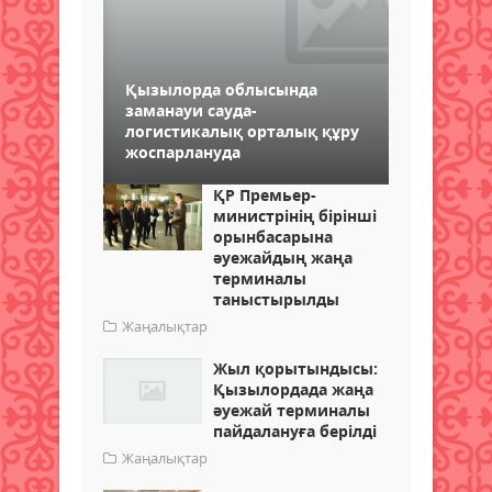
Қызылорда облысында
заманауи сауда-
логистикалық орталық құру
жоспарлануда
ҚР Премьер-
министрінің бірінші
орынбасарына
әуежайдың жаңа
терминалы
таныстырылды
Жаңалықтар
Жыл қорытындысы:
Қызылордада жаңа
әуежай терминалы
пайдалануға берілді
Жаңалықтар