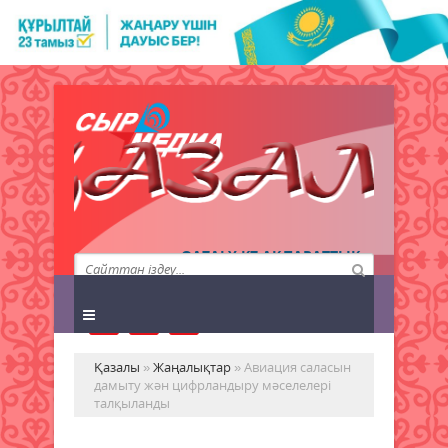
QAZALY.KZ АҚПАРАТТЫҚ
АГЕНТТІГІ
Қазалы
»
Жаңалықтар
» Авиация саласын
дамыту жән цифрландыру мәселелері
талқыланды