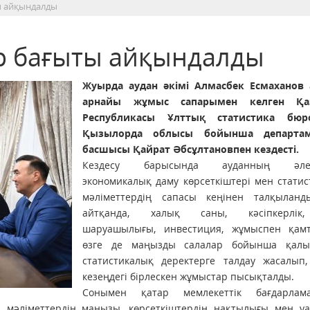
ы айқындалды
р бағыты айқындалды
Жуырда аудан әкімі Алмасбек Есмаханов 
арнайы жұмыс сапарымен келген Қаз
Республикасы Ұлттық статистика бюр
Қызылорда облысы бойынша департаме
басшысы Қайрат Әбсұлтановпен кездесті.
Кездесу барысында ауданның әлеум
экономикалық даму көрсеткіштері мен стати
мәліметтердің сапасы кеңінен талқыланд
айтқанда, халық саны, кәсіпкерлік
шаруашылығы, инвестиция, жұмыспен қам
өзге де маңызды салалар бойынша қалы
статистикалық деректерге талдау жасалып,
кезеңдегі бірлескен жұмыстар пысықталды.
Сонымен қатар мемлекеттік бағдарлам
қ мәліметтердің маңызы, көрсеткіштердің нақтылығы мен у