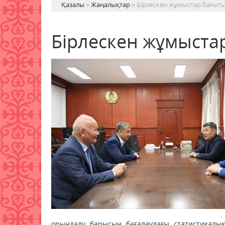
Қазалы
»
Жаңалықтар
» Бірлескен жұмыстар бағыт
Бірлескен жұмыста
орындалу барысын бағалаудағы статистикалы