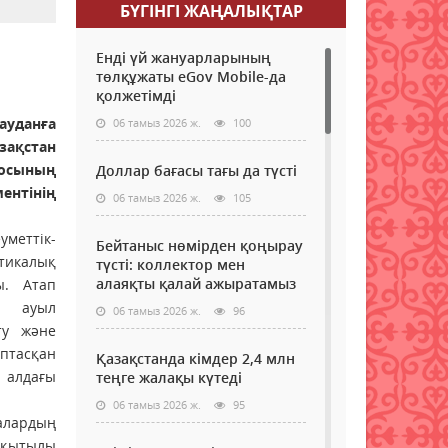
БҮГІНГI ЖАҢАЛЫҚТАР
Енді үй жануарларының
төлқұжаты eGov Mobile-да
қолжетімді
ауданға
06 тамыз 2026 ж.
100
ақстан
осының
Доллар бағасы тағы да түсті
нтінің
06 тамыз 2026 ж.
105
еттік-
Бейтаныс нөмірден қоңырау
стикалық
түсті: коллектор мен
алаяқты қалай ажыратамыз
ы. Атап
, ауыл
06 тамыз 2026 ж.
96
ту және
птасқан
Қазақстанда кімдер 2,4 млн
 алдағы
теңге жалақы күтеді
06 тамыз 2026 ж.
95
алардың
ақытылы