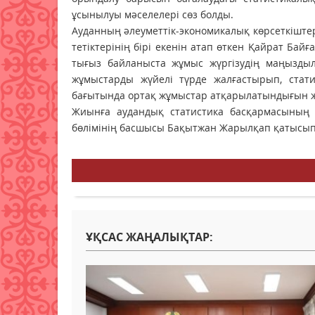
ұсынылуы мәселелері сөз болды.
Ауданның әлеуметтік-экономикалық көрсеткіштер
тетіктерінің бірі екенін атап өткен Қайрат Ба
тығыз байланыста жұмыс жүргізудің маңыздыл
жұмыстарды жүйелі түрде жалғастырып, стат
бағытында ортақ жұмыстар атқарылатындығын же
Жиынға аудандық статистика басқармасының
бөлімінің басшысы Бақытжан Жарылқап қатысып, 
ҰҚСАС ЖАҢАЛЫҚТАР: