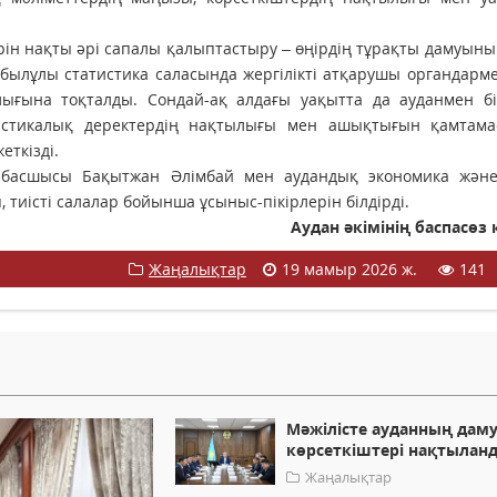
ін нақты әрі сапалы қалыптастыру – өңірдің тұрақты дамуының
йғабылұлы статистика саласында жергілікті атқарушы органдарм
ығына тоқталды. Сондай-ақ алдағы уақытта да ауданмен бі
истикалық деректердің нақтылығы мен ашықтығын қамтама
ткізді.
 басшысы Бақытжан Әлімбай мен аудандық экономика жән
тиісті салалар бойынша ұсыныс-пікірлерін білдірді.
Аудан әкімінің баспасөз
Жаңалықтар
19 мамыр 2026 ж.
141
Мәжілісте ауданның дам
көрсеткіштері нақтылан
Жаңалықтар