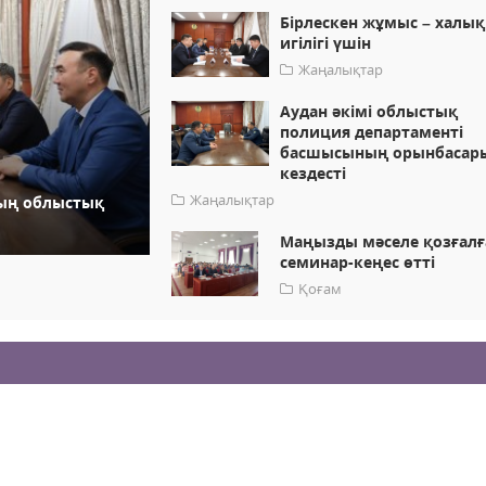
Бірлескен жұмыс – халық
игілігі үшін
Жаңалықтар
Аудан әкімі облыстық
полиция департаменті
басшысының орынбасар
кездесті
Жаңалықтар
ның облыстық
Маңызды мәселе қозғалғ
семинар-кеңес өтті
Қоғам