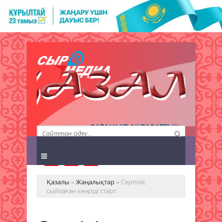
QAZALY.KZ АҚПАРАТТЫҚ
АГЕНТТІГІ
Қазалы
»
Жаңалықтар
» Серпіліс
сыйлаған көңілді старт