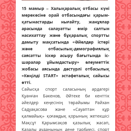
15 мамыр – Халықаралық отбасы күні
мерекесіне орай отбасындағы қарым-
қатынастарды нығайту, жанұялар
арасында салауатты өмір салтын
насихаттау және бұқаралық спортты
дамыту мақсатында «Әйелдер істері
және отбасылық-демографиялық
саясатты іскер асыру бағытында іс-
шаралар ұйымдастыру» әлеуметтік
жобасы аясында дәстүрлі отбасылық
«Көңілді START» эстафеталық сайысы
өтті.
Сайысқа спорт саласының ардагері
Қуанған Бәкенов, Әйтеке би кенттік
әйелдер кеңесінің төрайымы Райхан
Садуақасова және «Сауаптан құр
қалмайық» қоғамдық қорының жетекшісі
Мақсұт Қарымсақов қазылық жасап,
Қазалы ауданының дене тәрбиесі, спорт