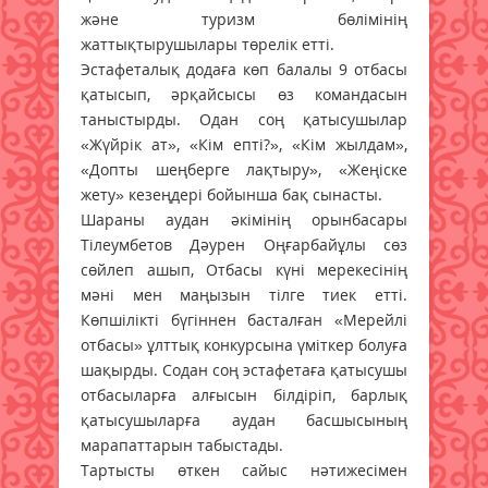
және туризм бөлімінің
жаттықтырушылары төрелік етті.
Эстафеталық додаға көп балалы 9 отбасы
қатысып, әрқайсысы өз командасын
таныстырды. Одан соң қатысушылар
«Жүйрік ат», «Кім епті?», «Кім жылдам»,
«Допты шеңберге лақтыру», «Жеңіске
жету» кезеңдері бойынша бақ сынасты.
Шараны аудан әкімінің орынбасары
Тілеумбетов Дәурен Оңғарбайұлы сөз
сөйлеп ашып, Отбасы күні мерекесінің
мәні мен маңызын тілге тиек етті.
Көпшілікті бүгіннен басталған «Мерейлі
отбасы» ұлттық конкурсына үміткер болуға
шақырды. Содан соң эстафетаға қатысушы
отбасыларға алғысын білдіріп, барлық
қатысушыларға аудан басшысының
марапаттарын табыстады.
Тартысты өткен сайыс нәтижесімен