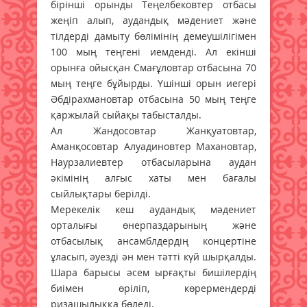
бірінші орынды Теңелбековтер отбасы
жеңіп алып, аудандық мәдениет және
тілдерді дамыту бөлімінің демеушілігімен
100 мың теңгені иемденді. Ал екінші
орынға ойысқан Смағұловтар отбасына 70
мың теңге бұйырды. Үшінші орын иегері
Әбдірахмановтар отбасына 50 мың теңге
қаржылай сыйақы табысталды.
Ал Жандосовтар Жанқуатовтар,
Аманқосовтар Алуадиновтер Махановтар,
Наурзалиевтер отбасыларына аудан
әкімінің алғыс хаты мен бағалы
сыйлықтары берілді.
Мерекелік кеш аудандық мәдениет
орталығы өнерпаздарының және
отбасылық ансамблдердің концертіне
ұласып, әуезді ән мен тәтті күй шырқалды.
Шара барысы әсем ырғақты бишілердің
биімен өріліп, көрермендерді
ризашылыққа бөледі.