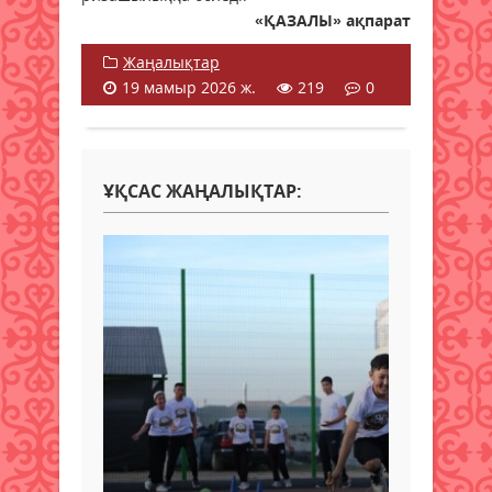
«ҚАЗАЛЫ» ақпарат
Жаңалықтар
19 мамыр 2026 ж.
219
0
ҰҚСАС ЖАҢАЛЫҚТАР: