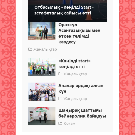
Отбасылық «Көңілді Start»
эстафеталық сайысы өтті
Оразкүл
Асанғазықызымен
өткен тәлімді
кездесу
Жаңалықтар
«Көңілді start»
көңілді өтті
Жаңалықтар
Аналар ардақталған
күн
Жаңалықтар
Шаңырақ шаттығы
бейнеролик байқауы
Қоғам