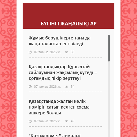
Пікір қалдыру
БҮГІНГI ЖАҢАЛЫҚТАР
Жұмыс берушілерге тағы да
жаңа талаптар енгізіледі
07 тамыз 2026 ж.
50
Қазақстандықтар Құрылтай
сайлауынан жақсылық күтеді –
қоғамдық пікір зерттеуі
07 тамыз 2026 ж.
54
Қазақстанда жалған көлік
нөмірін сатып келген схема
әшкере болды
07 тамыз 2026 ж.
49
"Қазгидромет" демалыс