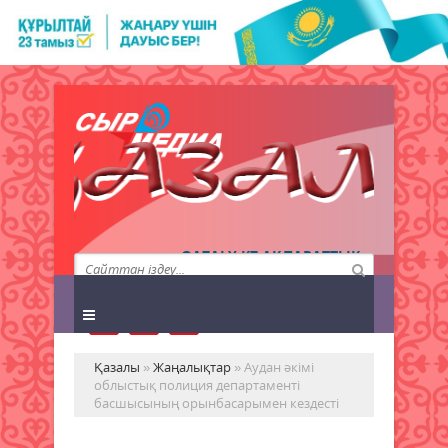
QAZALY.KZ АҚПАРАТТЫҚ
АГЕНТТІГІ
Қазалы
»
Жаңалықтар
» Аудан әкімі
облыстық полиция департаменті
басшысының орынбасарымен кездесті