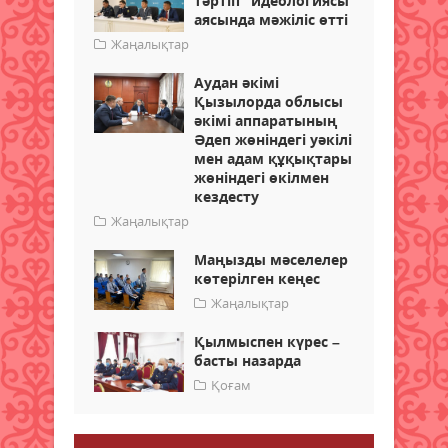
тәртіп" идеологиясы
аясында мәжіліс өтті
Жаңалықтар
Аудан әкімі
Қызылорда облысы
әкімі аппаратының
Әдеп жөніндегі уәкілі
мен адам құқықтары
жөніндегі өкілмен
кездесту
Жаңалықтар
Маңызды мәселелер
көтерілген кеңес
Жаңалықтар
Қылмыспен күрес –
басты назарда
Қоғам