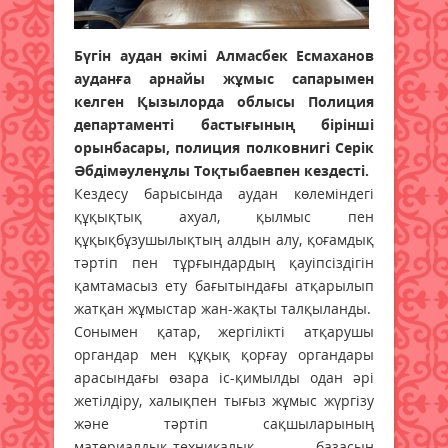
Бүгін аудан әкімі Алмасбек Есмаханов
ауданға арнайы жұмыс сапарымен
келген Қызылорда облысы Полиция
департаменті бастығының бірінші
орынбасары, полиция полковнигі Серік
Әбдімәуленұлы Тоқтыбаевпен кездесті.
Кездесу барысында аудан көлеміндегі
құқықтық ахуал, қылмыс пен
құқықбұзушылықтың алдын алу, қоғамдық
тәртіп пен тұрғындардың қауіпсіздігін
қамтамасыз ету бағытындағы атқарылып
жатқан жұмыстар жан-жақты талқыланды.
Сонымен қатар, жергілікті атқарушы
органдар мен құқық қорғау органдары
арасындағы өзара іс-қимылды одан әрі
жетілдіру, халықпен тығыз жұмыс жүргізу
және тәртіп сақшыларының
материалдық-техникалық базасын