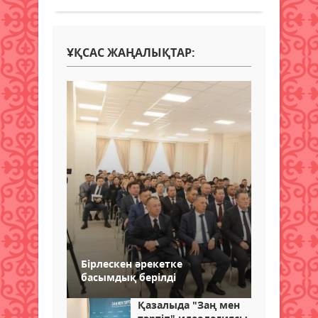
ҰҚСАС ЖАҢАЛЫҚТАР:
Бірлескен әрекетке
басымдық берілді
Қазалыда "Заң мен