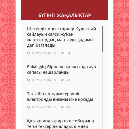
Пікір қалдыру
БҮГІНГI ЖАҢАЛЫҚТАР
Шетелдік инвесторлар Құрылтай
сайлауын саяси жүйені
жаңғыртудың маңызды қадамы
деп бағалады
09 тамыз 2026 ж.
54
Еліміздің бірнеше қаласында ауа
сапасы нашарлайды
09 тамыз 2026 ж.
43
Тағы бір ел туристер үшін
электронды визаны іске қосады
09 тамыз 2026 ж.
49
Қазақстандықтар өкпе обырына
тегін тексеріле алады: кімдер