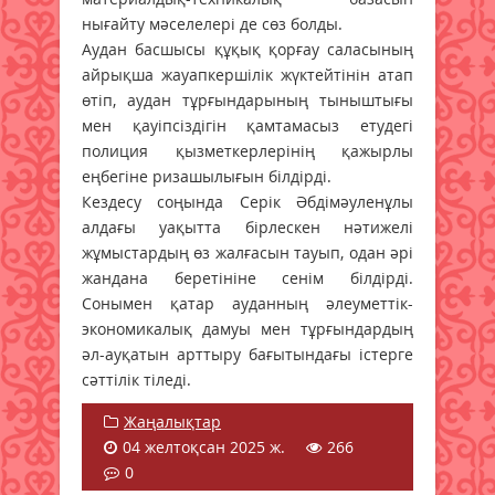
нығайту мәселелері де сөз болды.
Аудан басшысы құқық қорғау саласының
айрықша жауапкершілік жүктейтінін атап
өтіп, аудан тұрғындарының тыныштығы
мен қауіпсіздігін қамтамасыз етудегі
полиция қызметкерлерінің қажырлы
еңбегіне ризашылығын білдірді.
Кездесу соңында Серік Әбдімәуленұлы
алдағы уақытта бірлескен нәтижелі
жұмыстардың өз жалғасын тауып, одан әрі
жандана беретініне сенім білдірді.
Сонымен қатар ауданның әлеуметтік-
экономикалық дамуы мен тұрғындардың
әл-ауқатын арттыру бағытындағы істерге
сәттілік тіледі.
Жаңалықтар
04 желтоқсан 2025 ж.
266
0