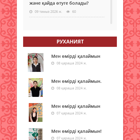
және қайда өтуге болады?
09 тамыз 2026 ж.
60
Самокаттың қаупі неде?
Ғалымдар зерттеу нәтижесін
жариялады
РУХАНИЯТ
09 тамыз 2026 ж.
63
Мен өмірді қалаймын
"Қазақстан халқына" қоғамдық
08 қараша 2024 ж.
қоры 350 білім беру грантын
бөлді
Мен өмірді қалаймын.
09 тамыз 2026 ж.
59
08 қараша 2024 ж.
Қазақстанда электр энергиясын
жүздеген жылдар бойы көмірден
Мен өмірді қалаймын
өндірмек
07 қараша 2024 ж.
09 тамыз 2026 ж.
63
Мен өмірді қалаймын!
Бүгін қай қалада ауа сапасы
нашарлайды
07 қараша 2024 ж.